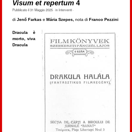
Visum et repertum
4
Pubblicato il
31 Maggio 2025
· in
Interventi
·
di
Jenő Farkas
e
Mária Szepes,
nota di
Franco Pezzini
Dracula è
morto, viva
Dracula