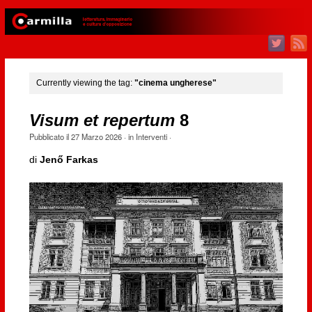
Currently viewing the tag:
"cinema ungherese"
Visum et repertum
8
Pubblicato il
27 Marzo 2026
· in
Interventi
·
di
Jenő Farkas