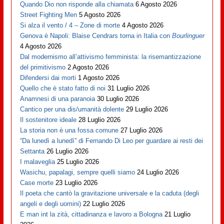
Quando Dio non risponde alla chiamata
6 Agosto 2026
Street Fighting Men
5 Agosto 2026
Si alza il vento / 4 – Zone di morte
4 Agosto 2026
Genova è Napoli: Blaise Cendrars torna in Italia con
Bourlinguer
4 Agosto 2026
Dal modernismo all’attivismo femminista: la risemantizzazione
del primitivismo
2 Agosto 2026
Difendersi dai morti
1 Agosto 2026
Quello che è stato fatto di noi
31 Luglio 2026
Anamnesi di una paranoia
30 Luglio 2026
Cantico per una dis/umanità dolente
29 Luglio 2026
Il sostenitore ideale
28 Luglio 2026
La storia non è una fossa comune
27 Luglio 2026
“Da lunedì a lunedì” di Fernando Di Leo per guardare ai resti dei
Settanta
26 Luglio 2026
I malaveglia
25 Luglio 2026
Wasichu, papalagi, sempre quelli siamo
24 Luglio 2026
Case morte
23 Luglio 2026
Il poeta che cantò la gravitazione universale e la caduta (degli
angeli e degli uomini)
22 Luglio 2026
E man int la zità, cittadinanza e lavoro a Bologna
21 Luglio