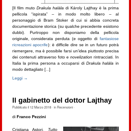
[Il film muto
Drakula halála
di Károly Lajthay è la prima
pellicola “ispirata” – in modo molto libero – al
personaggio di Bram Stoker di cui si abbia concreta
documentazione storica (su qualche precedente esistono
dubbi). Purtroppo non disponiamo della pellicola
originale, considerata perduta (e oggetto di
fantasiose
ricreazioni apocrife
): è difficile dire se in un futuro potrà
riemergere, ma è possibile farsi un’idea piuttosto precisa
dei contenuti attraverso foto e
novelization
rintracciati. In
Italia la prima persona a occuparsi di
Drakula halála
in
modo dettagliato [...]
Leggi →
Il gabinetto del dottor Lajthay
Pubblicato il
12 Marzo 2018
· in
Recensioni
·
di
Franco Pezzini
Cristiana Astori,
Tutto