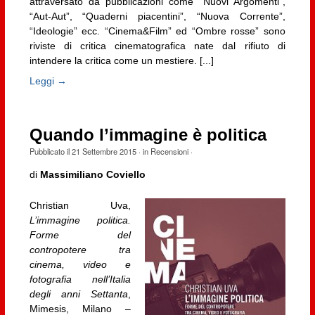
attraversato da pubblicazioni come “Nuovi Argomenti”,
“Aut-Aut”, “Quaderni piacentini”, “Nuova Corrente”,
“Ideologie” ecc. “Cinema&Film” ed “Ombre rosse” sono
riviste di critica cinematografica nate dal rifiuto di
intendere la critica come un mestiere. [...]
Leggi →
Quando l’immagine è politica
Pubblicato il
21 Settembre 2015
· in
Recensioni
·
di
Massimiliano Coviello
Christian Uva,
L’immagine politica.
Forme del
contropotere tra
cinema, video e
fotografia nell’Italia
degli anni Settanta
,
Mimesis, Milano –