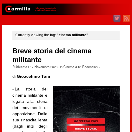
Currently viewing the tag:
"cinema militante"
Breve storia del cinema
militante
Pubblicato il
17 Novembre 2023
· in
Cinema & tv
,
Recensioni
·
di
Gioacchino Toni
«La storia del
cinema militante è
legata alla storia
dei movimenti di
opposizione. Dalla
sua rinascita lenta
(dagli inizi degli