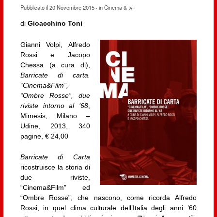
Pubblicato il
20 Novembre 2015
· in
Cinema & tv
·
di
Gioacchino Toni
Gianni Volpi, Alfredo
Rossi e Jacopo
Chessa (a cura di),
Barricate di carta.
“Cinema&Film”,
“Ombre Rosse”, due
riviste intorno al ’68
,
Mimesis, Milano –
Udine, 2013, 340
pagine, € 24,00
Barricate di Carta
ricostruisce la storia di
due riviste,
“Cinema&Film” ed
“Ombre Rosse”, che nascono, come ricorda Alfredo
Rossi, in quel clima culturale dell’Italia degli anni ’60