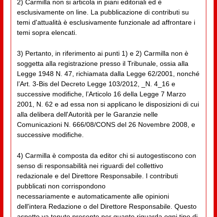
2) Carmilla non si articola in piani editoriali ed è
esclusivamente on line. La pubblicazione di contributi su
temi d'attualità è esclusivamente funzionale ad affrontare i
temi sopra elencati.
3) Pertanto, in riferimento ai punti 1) e 2) Carmilla non è
soggetta alla registrazione presso il Tribunale, ossia alla
Legge 1948 N. 47, richiamata dalla Legge 62/2001, nonché
l’Art. 3-Bis del Decreto Legge 103/2012, _N. 4_16 e
successive modifiche, l’Articolo 16 della Legge 7 Marzo
2001, N. 62 e ad essa non si applicano le disposizioni di cui
alla delibera dell'Autorità per le Garanzie nelle
Comunicazioni N. 666/08/CONS del 26 Novembre 2008, e
successive modifiche.
4) Carmilla è composta da editor chi si autogestiscono con
senso di responsabilità nei riguardi del collettivo
redazionale e del Direttore Responsabile. I contributi
pubblicati non corrispondono
necessariamente e automaticamente alle opinioni
dell'intera Redazione o del Direttore Responsabile. Questo
aspetto va tenuto presente per quanto riguarda ogni tipo di