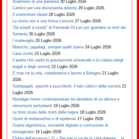
Anamnesi di una paranoia
30 Luglio 2026
Cantico per una dis/umanità dolente
29 Luglio 2026
Il sostenitore ideale
28 Luglio 2026
La storia non è una fossa comune
27 Luglio 2026
“Da lunedì a lunedì” di Fernando Di Leo per guardare ai resti dei
Settanta
26 Luglio 2026
I malaveglia
25 Luglio 2026
Wasichu, papalagi, sempre quelli siamo
24 Luglio 2026
Case morte
23 Luglio 2026
Il poeta che cantò la gravitazione universale e la caduta (degli
angeli e degli uomini)
22 Luglio 2026
E man int la zità, cittadinanza e lavoro a Bologna
21 Luglio
2026
Sottopagati, sporchi e puzzolenti: il lato cattivo della società
21
Luglio 2026
Nostalgie horror contemporanee tra desiderio di un altrove e
riemersioni perturbanti
19 Luglio 2026
Le tristi storie delle morti delle regine
18 Luglio 2026
Storie di metamorfosi e di epidemie
17 Luglio 2026
Guerra algoritmica, sovranità digitale e costruzione di
immaginario
16 Luglio 2026
Elogio dell’eccesso / 11 –
Per me si va ne la città dolente…
la