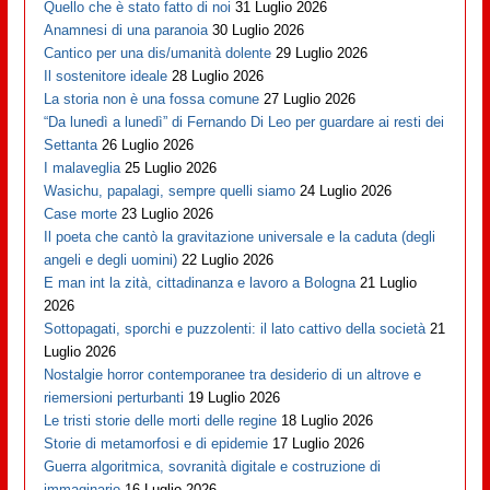
Quello che è stato fatto di noi
31 Luglio 2026
Anamnesi di una paranoia
30 Luglio 2026
Cantico per una dis/umanità dolente
29 Luglio 2026
Il sostenitore ideale
28 Luglio 2026
La storia non è una fossa comune
27 Luglio 2026
“Da lunedì a lunedì” di Fernando Di Leo per guardare ai resti dei
Settanta
26 Luglio 2026
I malaveglia
25 Luglio 2026
Wasichu, papalagi, sempre quelli siamo
24 Luglio 2026
Case morte
23 Luglio 2026
Il poeta che cantò la gravitazione universale e la caduta (degli
angeli e degli uomini)
22 Luglio 2026
E man int la zità, cittadinanza e lavoro a Bologna
21 Luglio
2026
Sottopagati, sporchi e puzzolenti: il lato cattivo della società
21
Luglio 2026
Nostalgie horror contemporanee tra desiderio di un altrove e
riemersioni perturbanti
19 Luglio 2026
Le tristi storie delle morti delle regine
18 Luglio 2026
Storie di metamorfosi e di epidemie
17 Luglio 2026
Guerra algoritmica, sovranità digitale e costruzione di
immaginario
16 Luglio 2026