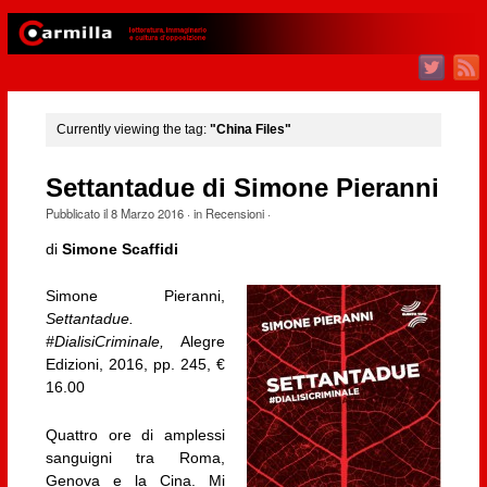
Currently viewing the tag:
"China Files"
Settantadue di Simone Pieranni
Pubblicato il
8 Marzo 2016
· in
Recensioni
·
di
Simone Scaffidi
Simone Pieranni,
Settantadue.
#DialisiCriminale,
Alegre
Edizioni, 2016, pp. 245, €
16.00
Quattro ore di amplessi
sanguigni tra Roma,
Genova e la Cina. Mi