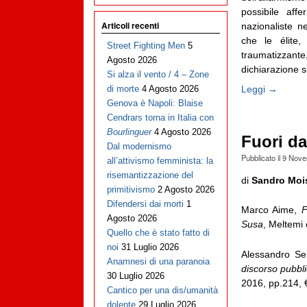
possibile aff
Articoli recenti
nazionaliste n
che le élite,
Street Fighting Men
5
traumatizzant
Agosto 2026
dichiarazione sb
Si alza il vento / 4 – Zone
Leggi →
di morte
4 Agosto 2026
Genova è Napoli: Blaise
Cendrars torna in Italia con
Bourlinguer
4 Agosto 2026
Fuori dal
Dal modernismo
Pubblicato il
9 Nove
all’attivismo femminista: la
risemantizzazione del
di
Sandro Moi
primitivismo
2 Agosto 2026
Difendersi dai morti
1
Marco Aime,
F
Agosto 2026
Susa
, Meltemi 
Quello che è stato fatto di
noi
31 Luglio 2026
Alessandro Se
Anamnesi di una paranoia
discorso pubbli
30 Luglio 2026
2016, pp.214, 
Cantico per una dis/umanità
dolente
29 Luglio 2026