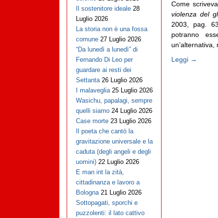
Come scriveva 
Il sostenitore ideale
28
violenza del g
Luglio 2026
2003, pag. 63
La storia non è una fossa
potranno esse
comune
27 Luglio 2026
un’alternativa,
“Da lunedì a lunedì” di
Leggi →
Fernando Di Leo per
guardare ai resti dei
Settanta
26 Luglio 2026
I malaveglia
25 Luglio 2026
Wasichu, papalagi, sempre
quelli siamo
24 Luglio 2026
Case morte
23 Luglio 2026
Il poeta che cantò la
gravitazione universale e la
caduta (degli angeli e degli
uomini)
22 Luglio 2026
E man int la zità,
cittadinanza e lavoro a
Bologna
21 Luglio 2026
Sottopagati, sporchi e
puzzolenti: il lato cattivo