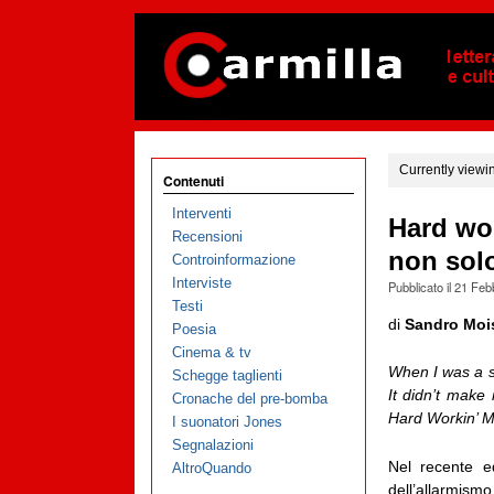
Currently viewi
Contenuti
Interventi
Hard wor
Recensioni
non sol
Controinformazione
Interviste
Pubblicato il
21 Feb
Testi
di
Sandro Moi
Poesia
Cinema & tv
When I was a s
Schegge taglienti
It didn’t make
Cronache del pre-bomba
Hard Workin’ 
I suonatori Jones
Segnalazioni
Nel recente ed
AltroQuando
dell’allarmism