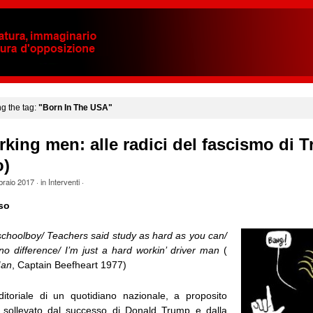
ng the tag:
"Born In The USA"
king men: alle radici del fascismo di 
o)
braio 2017
· in
Interventi
·
so
choolboy/ Teachers said study as hard as you can/
 no difference/ I’m just a hard workin’ driver man
(
Man
, Captain Beefheart 1977)
itoriale di un quotidiano nazionale, a proposito
o sollevato dal successo di Donald Trump e dalla