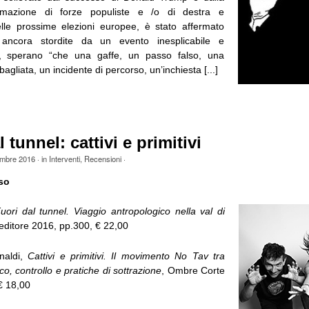
ermazione di forze populiste e /o di destra e
elle prossime elezioni europee, è stato affermato
 ancora stordite da un evento inesplicabile e
e, sperano “che una gaffe, un passo falso, una
agliata, un incidente di percorso, un’inchiesta [...]
 tunnel: cattivi e primitivi
mbre 2016
· in
Interventi
,
Recensioni
·
so
uori dal tunnel. Viaggio antropologico nella val di
editore 2016, pp.300, € 22,00
naldi,
Cattivi e primitivi. Il movimento No Tav tra
co, controllo e pratiche di sottrazione
, Ombre Corte
€ 18,00