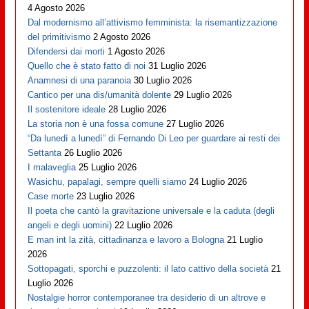
4 Agosto 2026
Dal modernismo all’attivismo femminista: la risemantizzazione
del primitivismo
2 Agosto 2026
Difendersi dai morti
1 Agosto 2026
Quello che è stato fatto di noi
31 Luglio 2026
Anamnesi di una paranoia
30 Luglio 2026
Cantico per una dis/umanità dolente
29 Luglio 2026
Il sostenitore ideale
28 Luglio 2026
La storia non è una fossa comune
27 Luglio 2026
“Da lunedì a lunedì” di Fernando Di Leo per guardare ai resti dei
Settanta
26 Luglio 2026
I malaveglia
25 Luglio 2026
Wasichu, papalagi, sempre quelli siamo
24 Luglio 2026
Case morte
23 Luglio 2026
Il poeta che cantò la gravitazione universale e la caduta (degli
angeli e degli uomini)
22 Luglio 2026
E man int la zità, cittadinanza e lavoro a Bologna
21 Luglio
2026
Sottopagati, sporchi e puzzolenti: il lato cattivo della società
21
Luglio 2026
Nostalgie horror contemporanee tra desiderio di un altrove e