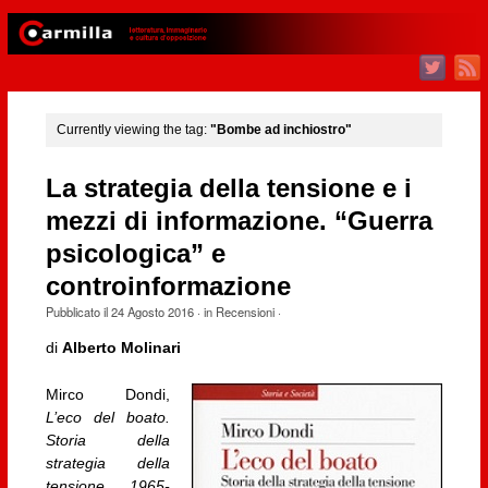
Currently viewing the tag:
"Bombe ad inchiostro"
La strategia della tensione e i
mezzi di informazione. “Guerra
psicologica” e
controinformazione
Pubblicato il
24 Agosto 2016
· in
Recensioni
·
di
Alberto Molinari
Mirco Dondi,
L’eco del boato.
Storia della
strategia della
tensione 1965-