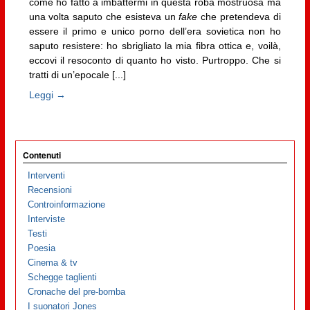
come ho fatto a imbattermi in questa roba mostruosa ma
una volta saputo che esisteva un
fake
che pretendeva di
essere il primo e unico porno dell’era sovietica non ho
saputo resistere: ho sbrigliato la mia fibra ottica e, voilà,
eccovi il resoconto di quanto ho visto. Purtroppo. Che si
tratti di un’epocale [...]
Leggi →
Contenuti
Interventi
Recensioni
Controinformazione
Interviste
Testi
Poesia
Cinema & tv
Schegge taglienti
Cronache del pre-bomba
I suonatori Jones