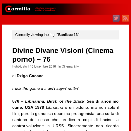
Currently viewing the tag:
"Banlieue 13"
Divine Divane Visioni (Cinema
porno) – 76
Pubblicato il
15 Dicembre 2016
· in
Cinema & tv
·
di
Dziga Cacace
Fuck the game if it ain’t sayin’ nuttin’
876 –
Librianna, Bitch of the Black Sea
di anonimo
cane, USA 1979
Librianna
è un bidone, ma non solo il
film, pure la giunonica eponima protagonista, una sorta di
santona del sesso che predica a colpi di bacino la
controrivoluzione in URSS. Sinceramente non ricordo