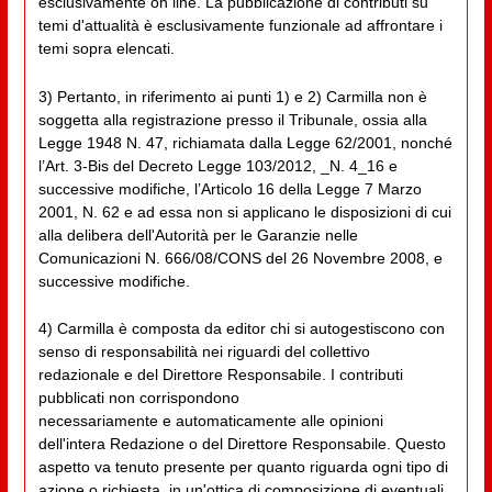
esclusivamente on line. La pubblicazione di contributi su
temi d'attualità è esclusivamente funzionale ad affrontare i
temi sopra elencati.
3) Pertanto, in riferimento ai punti 1) e 2) Carmilla non è
soggetta alla registrazione presso il Tribunale, ossia alla
Legge 1948 N. 47, richiamata dalla Legge 62/2001, nonché
l’Art. 3-Bis del Decreto Legge 103/2012, _N. 4_16 e
successive modifiche, l’Articolo 16 della Legge 7 Marzo
2001, N. 62 e ad essa non si applicano le disposizioni di cui
alla delibera dell'Autorità per le Garanzie nelle
Comunicazioni N. 666/08/CONS del 26 Novembre 2008, e
successive modifiche.
4) Carmilla è composta da editor chi si autogestiscono con
senso di responsabilità nei riguardi del collettivo
redazionale e del Direttore Responsabile. I contributi
pubblicati non corrispondono
necessariamente e automaticamente alle opinioni
dell'intera Redazione o del Direttore Responsabile. Questo
aspetto va tenuto presente per quanto riguarda ogni tipo di
azione o richiesta, in un'ottica di composizione di eventuali