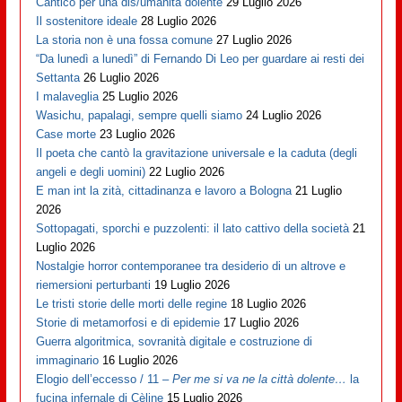
Cantico per una dis/umanità dolente
29 Luglio 2026
Il sostenitore ideale
28 Luglio 2026
La storia non è una fossa comune
27 Luglio 2026
“Da lunedì a lunedì” di Fernando Di Leo per guardare ai resti dei
Settanta
26 Luglio 2026
I malaveglia
25 Luglio 2026
Wasichu, papalagi, sempre quelli siamo
24 Luglio 2026
Case morte
23 Luglio 2026
Il poeta che cantò la gravitazione universale e la caduta (degli
angeli e degli uomini)
22 Luglio 2026
E man int la zità, cittadinanza e lavoro a Bologna
21 Luglio
2026
Sottopagati, sporchi e puzzolenti: il lato cattivo della società
21
Luglio 2026
Nostalgie horror contemporanee tra desiderio di un altrove e
riemersioni perturbanti
19 Luglio 2026
Le tristi storie delle morti delle regine
18 Luglio 2026
Storie di metamorfosi e di epidemie
17 Luglio 2026
Guerra algoritmica, sovranità digitale e costruzione di
immaginario
16 Luglio 2026
Elogio dell’eccesso / 11 –
Per me si va ne la città dolente…
la
fucina infernale di Cèline
15 Luglio 2026