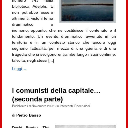
numero 743 nella
Biblioteca Adelphi. E
non potrebbe essere
altrimenti, visto il tema
drammatico e
inumano, appunto, che ne costituisce il contenuto e il
fondamento. Un evento drammatico avvenuto in un
territorio e in un contesto storico che ancora oggi
segnano l’attualità, per mezzo di una guerra e di una
tragedia che si svolgono entrambe lungo i suoi confini e,
talvolta, negli stessi [...]
Leggi →
I comunisti della capitale…
(seconda parte)
Pubblicato il
9 Novembre 2022
· in
Interventi
,
Recensioni
·
di
Pietro Basso
David Broder,
The