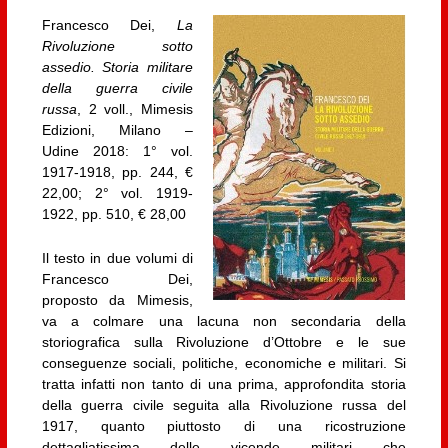
Francesco Dei,
La
Rivoluzione sotto
assedio. Storia militare
della guerra civile
russa
, 2 voll., Mimesis
Edizioni, Milano –
Udine 2018: 1° vol.
1917-1918, pp. 244, €
22,00; 2° vol. 1919-
1922, pp. 510, € 28,00
Il testo in due volumi di
Francesco Dei,
proposto da Mimesis,
va a colmare una lacuna non secondaria della
storiografica sulla Rivoluzione d’Ottobre e le sue
conseguenze sociali, politiche, economiche e militari. Si
tratta infatti non tanto di una prima, approfondita storia
della guerra civile seguita alla Rivoluzione russa del
1917, quanto piuttosto di una ricostruzione
dettagliatissima delle vicende militari che