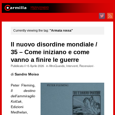
Currently viewing the tag:
"Armata rossa"
Il nuovo disordine mondiale /
35 – Come iniziano e come
vanno a finire le guerre
Pubblicato il
15 Aprile 2026
· in
AltroQuando
,
Interventi
,
Recensioni
·
di
Sandro Moiso
Peter Fleming,
Il destino
dell’ammiraglio
Kolčak
,
Edizioni
Medhelan,