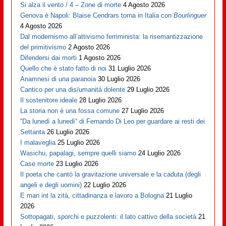
Si alza il vento / 4 – Zone di morte
4 Agosto 2026
Genova è Napoli: Blaise Cendrars torna in Italia con
Bourlinguer
4 Agosto 2026
Dal modernismo all’attivismo femminista: la risemantizzazione
del primitivismo
2 Agosto 2026
Difendersi dai morti
1 Agosto 2026
Quello che è stato fatto di noi
31 Luglio 2026
Anamnesi di una paranoia
30 Luglio 2026
Cantico per una dis/umanità dolente
29 Luglio 2026
Il sostenitore ideale
28 Luglio 2026
La storia non è una fossa comune
27 Luglio 2026
“Da lunedì a lunedì” di Fernando Di Leo per guardare ai resti dei
Settanta
26 Luglio 2026
I malaveglia
25 Luglio 2026
Wasichu, papalagi, sempre quelli siamo
24 Luglio 2026
Case morte
23 Luglio 2026
Il poeta che cantò la gravitazione universale e la caduta (degli
angeli e degli uomini)
22 Luglio 2026
E man int la zità, cittadinanza e lavoro a Bologna
21 Luglio
2026
Sottopagati, sporchi e puzzolenti: il lato cattivo della società
21