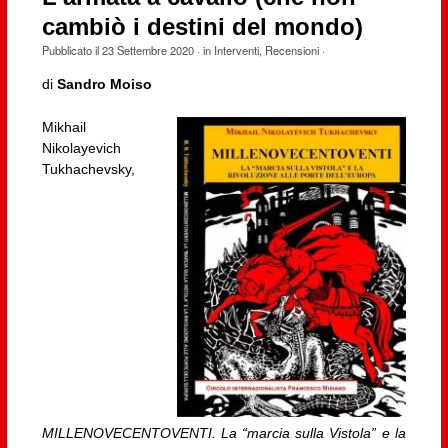
cambiò i destini del mondo)
Pubblicato il
23 Settembre 2020
· in
Interventi
,
Recensioni
·
di
Sandro Moiso
Mikhail
Nikolayevich
Tukhachevsky,
MILLENOVECENTOVENTI. La “marcia sulla Vistola” e la