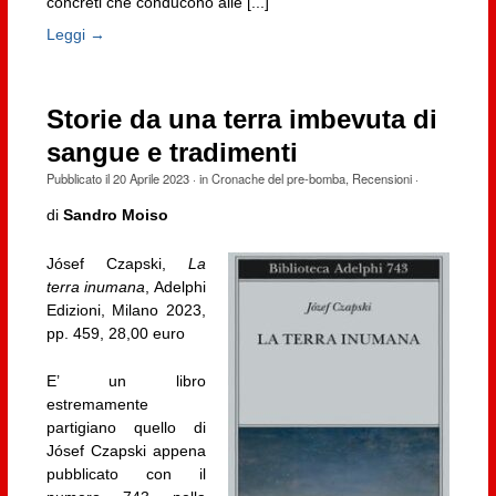
concreti che conducono alle [...]
Leggi →
Storie da una terra imbevuta di
sangue e tradimenti
Pubblicato il
20 Aprile 2023
· in
Cronache del pre-bomba
,
Recensioni
·
di
Sandro Moiso
Jósef Czapski,
La
terra inumana
, Adelphi
Edizioni, Milano 2023,
pp. 459, 28,00 euro
E’ un libro
estremamente
partigiano quello di
Jósef Czapski appena
pubblicato con il