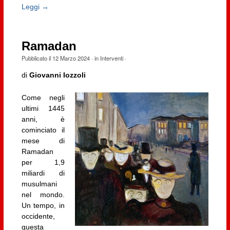
Leggi →
Ramadan
Pubblicato il
12 Marzo 2024
· in
Interventi
·
di
Giovanni Iozzoli
Come negli
ultimi 1445
anni, è
cominciato il
mese di
Ramadan
per 1,9
miliardi di
musulmani
nel mondo.
Un tempo, in
occidente,
questa