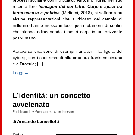
processi sociali e conflitti politici,
Antonio Tursi
, nel suo
recente libro
Immagini del conflitto. Corpi e spazi tra
fantascienza e politica
(Meltemi, 2018), si sofferma su
alcune rappresentazioni che a ridosso del cambio di
millennio hanno messo in luce quei mutamenti di confini
che stanno ridisegnando i nostri corpi in un orizzonte
post-umano.
Attraverso una serie di esempi narrativi – la figura del
cyborg, con i suoi rimandi alla creatura frankensteiniana
e a Dracula; [...]
Leggi →
L’identità: un concetto
avvelenato
Pubblicato il
28 Gennaio 2018
· in
Interventi
·
di
Armando Lancellotti
Detto