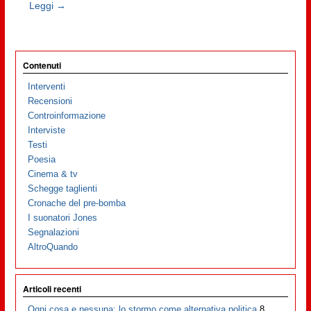
Leggi →
Contenuti
Interventi
Recensioni
Controinformazione
Interviste
Testi
Poesia
Cinema & tv
Schegge taglienti
Cronache del pre-bomba
I suonatori Jones
Segnalazioni
AltroQuando
Articoli recenti
Ogni cosa e nessuna: lo stormo come alternativa politica
8