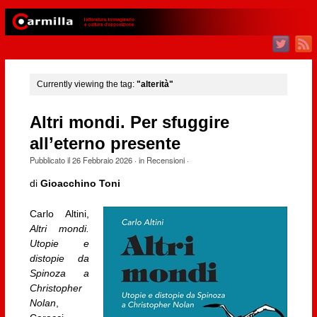
Currently viewing the tag:
"alterità"
Altri mondi. Per sfuggire
all’eterno presente
Pubblicato il
26 Febbraio 2026
· in
Recensioni
·
di
Gioacchino Toni
Carlo Altini,
Altri mondi.
Utopie e
distopie da
Spinoza a
Christopher
Nolan
,