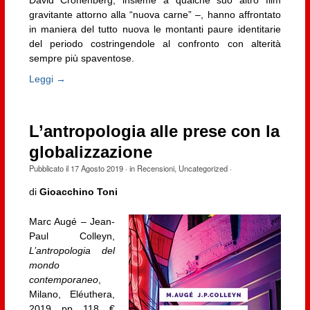
David Cronenberg, insieme a qualche suo altro film
gravitante attorno alla “nuova carne” –, hanno affrontato
in maniera del tutto nuova le montanti paure identitarie
del periodo costringendole al confronto con alterità
sempre più spaventose.
Leggi →
L’antropologia alle prese con la
globalizzazione
Pubblicato il
17 Agosto 2019
· in
Recensioni
,
Uncategorized
·
di
Gioacchino Toni
Marc Augé – Jean-
Paul Colleyn,
L’antropologia del
mondo
contemporaneo
,
Milano, Eléuthera,
2019, pp. 118, €