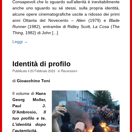
Consapevoli che lo sguardo sull’alterità è inevitabilmente
anche uno sguardo su sé stessi, sulla propria identità,
alcune opere cinematografiche uscite a ridosso dei primi
anni Ottanta del Novecento –
Alien
(1979) e
Blade
Runner
(1982), entrambe di Ridley Scott,
La Cosa
(
The
Thing
, 1982) di John [...]
Leggi →
Identità di profilo
Pubblicato il
20 Febbraio 2023
· in
Recensioni
·
di
Gioacchino Toni
Il volume di
Hans
Georg Moller,
Paul J.
D’Ambrosio,
Il
tuo profilo e te.
L’identità dopo
l’autenticità
,