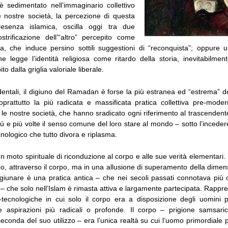
 è sedimentato nell’immaginario collettivo
e nostre società, la percezione di questa
presenza islamica, oscilla oggi tra due
strificazione dell’“altro” percepito come
a, che induce persino sottili suggestioni di “reconquista”; oppure 
he legge l’identità religiosa come ritardo della storia, inevitabilmen
to dalla griglia valoriale liberale.
dentali, il digiuno del Ramadan è forse la più estranea ed “estrema” de
oprattutto la più radicata e massificata pratica collettiva pre-mod
 le nostre società, che hanno sradicato ogni riferimento al trascende
iù e più volte il senso comune del loro stare al mondo – sotto l’inceder
ecnologico che tutto divora e riplasma.
 moto spirituale di riconduzione al corpo e alle sue verità elementari. L’
rpo, attraverso il corpo, ma in una allusione di superamento della dim
igiunare è una pratica antica – che nei secoli passati connotava più 
i – che solo nell’Islam è rimasta attiva e largamente partecipata. Rappre
tecnologiche in cui solo il corpo era a disposizione degli uomini 
e aspirazioni più radicali o profonde. Il corpo – prigione samsari
seconda del suo utilizzo – era l’unica realtà su cui l’uomo primordiale