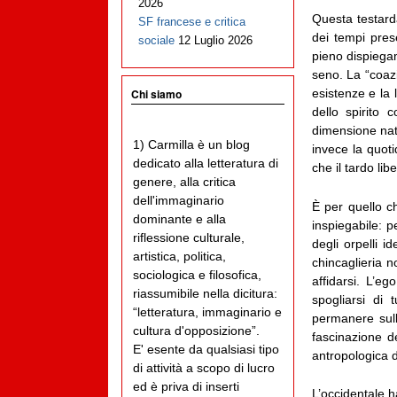
2026
Questa testarda
SF francese e critica
dei tempi pres
sociale
12 Luglio 2026
pieno dispiega
seno. La “coazi
Chi siamo
esistenze e la 
dello spirito
dimensione nat
1) Carmilla è un blog
invece la quoti
dedicato alla letteratura di
che il tardo li
genere, alla critica
dell'immaginario
È per quello ch
dominante e alla
inspiegabile: p
riflessione culturale,
degli orpelli i
artistica, politica,
chincaglieria 
sociologica e filosofica,
affidarsi. L’e
riassumibile nella dicitura:
spogliarsi di
“letteratura, immaginario e
permanere sull
cultura d'opposizione”.
fascinazione d
E' esente da qualsiasi tipo
antropologica d
di attività a scopo di lucro
ed è priva di inserti
L’occidentale h