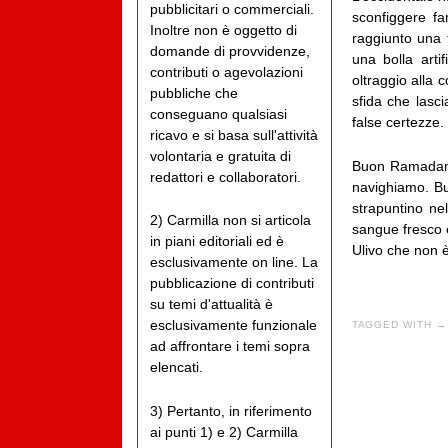
pubblicitari o commerciali.
sconfiggere fa
Inoltre non è oggetto di
raggiunto una 
domande di provvidenze,
una bolla art
contributi o agevolazioni
oltraggio alla 
pubbliche che
sfida che lasc
conseguano qualsiasi
false certezze.
ricavo e si basa sull'attività
volontaria e gratuita di
Buon Ramadan a
redattori e collaboratori.
navighiamo. Bu
strapuntino ne
2) Carmilla non si articola
sangue fresco e
in piani editoriali ed è
Ulivo che non 
esclusivamente on line. La
pubblicazione di contributi
su temi d'attualità è
esclusivamente funzionale
TAGGED WITH →
ad affrontare i temi sopra
elencati.
3) Pertanto, in riferimento
ai punti 1) e 2) Carmilla