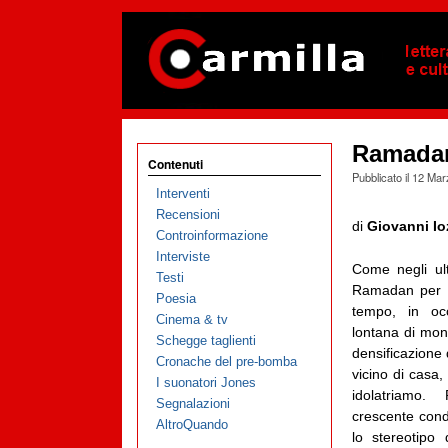
Ramada
Contenuti
Pubblicato il
12 Mar
Interventi
Recensioni
di
Giovanni Io
Controinformazione
Interviste
Come negli ul
Testi
Ramadan per 1
Poesia
tempo, in occ
Cinema & tv
lontana di mond
Schegge taglienti
densificazione d
Cronache del pre-bomba
vicino di casa, 
I suonatori Jones
idolatriamo.
Segnalazioni
crescente condi
AltroQuando
lo stereotipo 