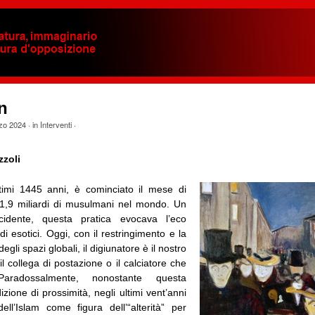
n
zo 2024
· in
Interventi
·
zzoli
timi 1445 anni, è cominciato il mese di
,9 miliardi di musulmani nel mondo. Un
idente, questa pratica evocava l’eco
i esotici. Oggi, con il restringimento e la
egli spazi globali, il digiunatore è il nostro
il collega di postazione o il calciatore che
 Paradossalmente, nonostante questa
zione di prossimità, negli ultimi vent’anni
dell’Islam come figura dell’“alterità” per