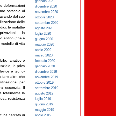
gennaio 2021
che deformazioni
dicembre 2020
imo ostacolo al
novembre 2020
ravando dal suo
ottobre 2020
lizzazione delle
settembre 2020
ici, le malattie
agosto 2020
rivazioni – la
luglio 2020
o antico (che è
giugno 2020
 modello di vita
maggio 2020
aprile 2020
marzo 2020
bile, fanatico e
febbraio 2020
nziale, lo priva
gennaio 2020
 device e tecno-
dicembre 2019
 fare altro che
novembre 2019
stinazione, per
ottobre 2019
a essenzia. Il
settembre 2019
e totalmente la
agosto 2019
iosa resistenza
luglio 2019
giugno 2019
maggio 2019
o; ha cercato di
aprile 2019