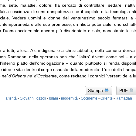
me, sete, malattie, dolore; ha cercato di controllare, sedare, riatti
falsa coscienza di semi onnipotenza che il capitale e la tecnologia 
ificiale. Vedere uomini e donne del ventunesimo secolo fermarsi a 
contemporaneità e alle sue promesse; un rifiuto potenziale, uno schiaff
ia l’uomo occidentale ancora più disorientato e solo, nonostante lo s
 tutti, allora. A chi digiuna e a chi si abbuffa, nella comune deriva 
on Ramadan: nella speranza non che “l’altro” diventi come noi – a 
ll’inferno piatto dell’omologazione – quanto piuttosto si renda dispon
 idee e vita dentro il corpo esausto della modernità. L’olio della Lam
è
ne’ d’Oriente ne’ d’Occidente
, come recitano i coranici “versetti della l
Stampa
PDF
alterità
•
Giovanni Iozzoli
•
Islam
•
modernità
•
Occidente
•
Oriente
•
Ramadan