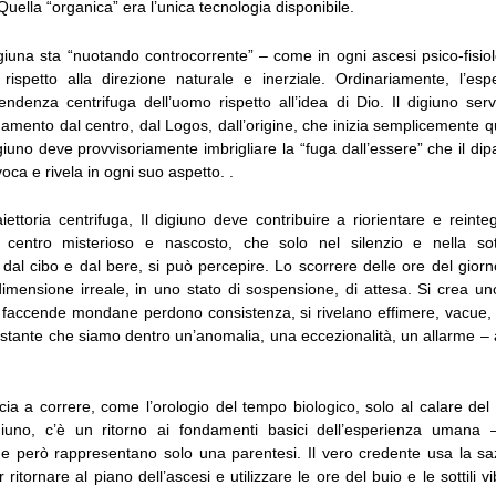
uella “organica” era l’unica tecnologia disponibile.
giuna sta “nuotando controcorrente” – come in ogni ascesi psico-fisiol
rispetto alla direzione naturale e inerziale. Ordinariamente, l’e
ndenza centrifuga dell’uomo rispetto all’idea di Dio. Il digiuno ser
namento dal centro, dal Logos, dall’origine, che inizia semplicemente
giuno deve provvisoriamente imbrigliare la “fuga dall’essere” che il dipa
oca e rivela in ogni suo aspetto. .
aiettoria centrifuga, Il digiuno deve contribuire a riorientare e reinteg
centro misterioso e nascosto, che solo nel silenzio e nella sott
e dal cibo e dal bere, si può percepire. Lo scorrere delle ore del gio
dimensione irreale, in uno stato di sospensione, di attesa. Si crea un
le faccende mondane perdono consistenza, si rivelano effimere, vacue,
 istante che siamo dentro un’anomalia, una eccezionalità, un allarme 
cia a correre, come l’orologio del tempo biologico, solo al calare del 
igiuno, c’è un ritorno ai fondamenti basici dell’esperienza umana 
he però rappresentano solo una parentesi. Il vero credente usa la saz
 ritornare al piano dell’ascesi e utilizzare le ore del buio e le sottili v