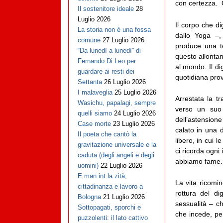
con certezza. Q
Il sostenitore ideale
28
Luglio 2026
Il corpo che di
La storia non è una fossa
dallo Yoga –, 
comune
27 Luglio 2026
produce una te
“Da lunedì a lunedì” di
questo allonta
Fernando Di Leo per
al mondo. Il di
guardare ai resti dei
quotidiana prov
Settanta
26 Luglio 2026
I malaveglia
25 Luglio 2026
Arrestata la tr
Wasichu, papalagi, sempre
verso un suo 
quelli siamo
24 Luglio 2026
dell’astension
Case morte
23 Luglio 2026
calato in una 
Il poeta che cantò la
libero, in cui 
gravitazione universale e la
ci ricorda ogni
caduta (degli angeli e degli
abbiamo fame.
uomini)
22 Luglio 2026
E man int la zità,
La vita ricomin
cittadinanza e lavoro a
rottura del d
Bologna
21 Luglio 2026
sessualità – c
Sottopagati, sporchi e
che incede, per
puzzolenti: il lato cattivo