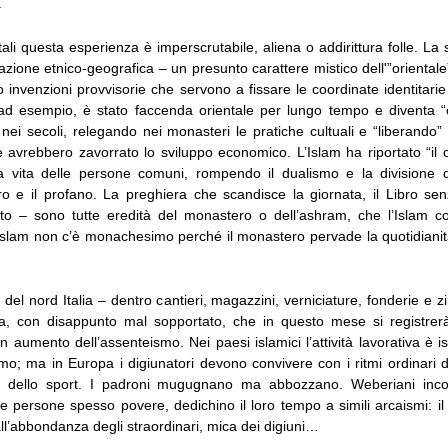
.
tali questa esperienza è imperscrutabile, aliena o addirittura folle. La s
azione etnico-geografica – un presunto carattere mistico dell'”oriental
invenzioni provvisorie che servono a fissare le coordinate identitarie – 
 ad esempio, è stato faccenda orientale per lungo tempo e diventa “
nei secoli, relegando nei monasteri le pratiche cultuali e “liberando
e avrebbero zavorrato lo sviluppo economico. L’Islam ha riportato “il 
a vita delle persone comuni, rompendo il dualismo e la divisione 
ro e il profano. La preghiera che scandisce la giornata, il Libro sen
to – sono tutte eredità del monastero o dell’ashram, che l’Islam col
’Islam non c’è monachesimo perché il monastero pervade la quotidianità,
 del nord Italia – dentro cantieri, magazzini, verniciature, fonderie e z
a, con disappunto mal sopportato, che in questo mese si registrer
un aumento dell’assenteismo. Nei paesi islamici l’attività lavorativa è i
imo; ma in Europa i digiunatori devono convivere con i ritmi ordinari d
no dello sport. I padroni mugugnano ma abbozzano. Weberiani inco
 persone spesso povere, dedichino il loro tempo a simili arcaismi: il 
ll’abbondanza degli straordinari, mica dei digiuni…