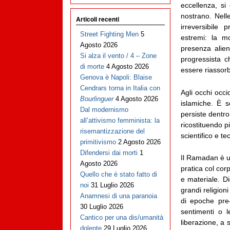
eccellenza, si
nostrano. Nell
Articoli recenti
irreversibile 
Street Fighting Men
5
estremi: la mo
Agosto 2026
presenza alien
Si alza il vento / 4 – Zone
progressista c
di morte
4 Agosto 2026
essere riassorbi
Genova è Napoli: Blaise
Cendrars torna in Italia con
Agli occhi occi
Bourlinguer
4 Agosto 2026
islamiche. È s
Dal modernismo
persiste dentro
all’attivismo femminista: la
ricostituendo p
risemantizzazione del
scientifico e t
primitivismo
2 Agosto 2026
Difendersi dai morti
1
Il Ramadan è un
Agosto 2026
pratica col co
Quello che è stato fatto di
e materiale. D
noi
31 Luglio 2026
grandi religion
Anamnesi di una paranoia
di epoche pre-
30 Luglio 2026
sentimenti o l
Cantico per una dis/umanità
liberazione, a 
dolente
29 Luglio 2026