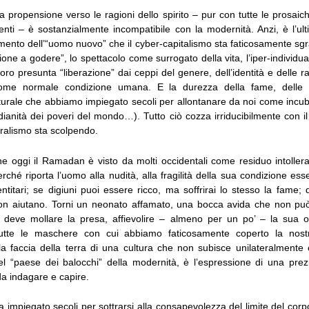
 propensione verso le ragioni dello spirito – pur con tutte le prosai
enti – è sostanzialmente incompatibile con la modernità. Anzi, è l’ult
mento dell’“uomo nuovo” che il cyber-capitalismo sta faticosamente sg
one a godere”, lo spettacolo come surrogato della vita, l’iper-individua
loro presunta “liberazione” dai ceppi del genere, dell’identità e delle rad
 come normale condizione umana. E la durezza della fame, delle p
urale che abbiamo impiegato secoli per allontanare da noi come incub
dianità dei poveri del mondo…). Tutto ciò cozza irriducibilmente con il
beralismo sta scolpendo.
e oggi il Ramadan è visto da molti occidentali come residuo intollera
erché riporta l’uomo alla nudità, alla fragilità della sua condizione esse
dentitari; se digiuni puoi essere ricco, ma soffrirai lo stesso la fame;
non aiutano. Torni un neonato affamato, una bocca avida che non può
go deve mollare la presa, affievolire – almeno per un po’ – la sua o
 tutte le maschere con cui abbiamo faticosamente coperto la nostr
a faccia della terra di una cultura che non subisce unilateralmente 
el “paese dei balocchi” della modernità, è l’espressione di una prez
a indagare e capire.
a impiegato secoli per sottrarsi alla consapevolezza del limite del corp