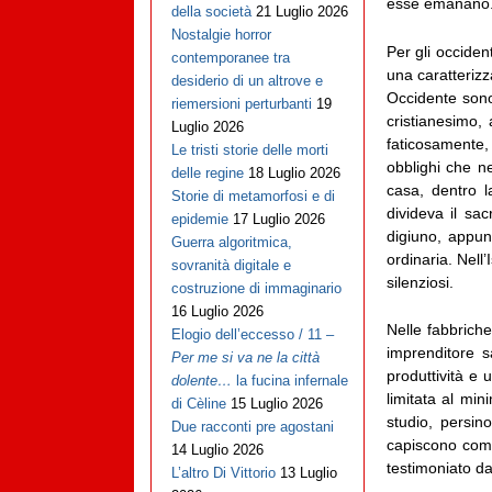
esse emanano
della società
21 Luglio 2026
Nostalgie horror
Per gli occiden
contemporanee tra
una caratterizz
desiderio di un altrove e
Occidente sono 
riemersioni perturbanti
19
cristianesimo,
Luglio 2026
faticosamente, 
Le tristi storie delle morti
obblighi che n
delle regine
18 Luglio 2026
casa, dentro l
Storie di metamorfosi e di
divideva il sac
epidemie
17 Luglio 2026
digiuno, appun
Guerra algoritmica,
ordinaria. Nell
sovranità digitale e
silenziosi.
costruzione di immaginario
16 Luglio 2026
Nelle fabbriche
Elogio dell’eccesso / 11 –
imprenditore s
Per me si va ne la città
produttività e 
dolente…
la fucina infernale
limitata al min
di Cèline
15 Luglio 2026
studio, persi
Due racconti pre agostani
capiscono come
14 Luglio 2026
testimoniato da
L’altro Di Vittorio
13 Luglio