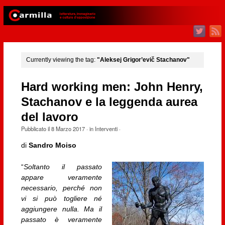
Currently viewing the tag:
"Aleksej Grigor’evič Stachanov"
Hard working men: John Henry,
Stachanov e la leggenda aurea
del lavoro
Pubblicato il
8 Marzo 2017
· in
Interventi
·
di
Sandro Moiso
“
Soltanto il passato
appare veramente
necessario, perché non
vi si può togliere né
aggiungere nulla. Ma il
passato è veramente