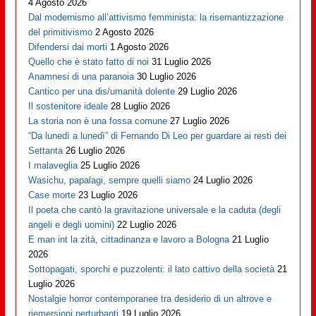
4 Agosto 2026
Dal modernismo all’attivismo femminista: la risemantizzazione
del primitivismo
2 Agosto 2026
Difendersi dai morti
1 Agosto 2026
Quello che è stato fatto di noi
31 Luglio 2026
Anamnesi di una paranoia
30 Luglio 2026
Cantico per una dis/umanità dolente
29 Luglio 2026
Il sostenitore ideale
28 Luglio 2026
La storia non è una fossa comune
27 Luglio 2026
“Da lunedì a lunedì” di Fernando Di Leo per guardare ai resti dei
Settanta
26 Luglio 2026
I malaveglia
25 Luglio 2026
Wasichu, papalagi, sempre quelli siamo
24 Luglio 2026
Case morte
23 Luglio 2026
Il poeta che cantò la gravitazione universale e la caduta (degli
angeli e degli uomini)
22 Luglio 2026
E man int la zità, cittadinanza e lavoro a Bologna
21 Luglio
2026
Sottopagati, sporchi e puzzolenti: il lato cattivo della società
21
Luglio 2026
Nostalgie horror contemporanee tra desiderio di un altrove e
riemersioni perturbanti
19 Luglio 2026