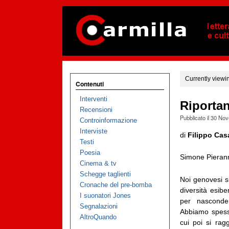
Currently viewi
Contenuti
Interventi
Riportan
Recensioni
Pubblicato il
30 Nov
Controinformazione
Interviste
di
Filippo Cas
Testi
Poesia
Simone Pieran
Cinema & tv
Schegge taglienti
Noi genovesi s
Cronache del pre-bomba
diversità esib
I suonatori Jones
per nasconder
Segnalazioni
Abbiamo spess
AltroQuando
cui poi si rag