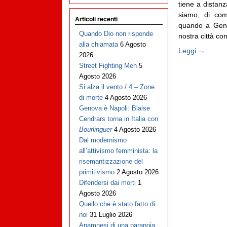
tiene a distan
siamo, di co
Articoli recenti
quando a Geno
Quando Dio non risponde
nostra città con 
alla chiamata
6 Agosto
Leggi →
2026
Street Fighting Men
5
Agosto 2026
Si alza il vento / 4 – Zone
di morte
4 Agosto 2026
Genova è Napoli: Blaise
Cendrars torna in Italia con
Bourlinguer
4 Agosto 2026
Dal modernismo
all’attivismo femminista: la
risemantizzazione del
primitivismo
2 Agosto 2026
Difendersi dai morti
1
Agosto 2026
Quello che è stato fatto di
noi
31 Luglio 2026
Anamnesi di una paranoia