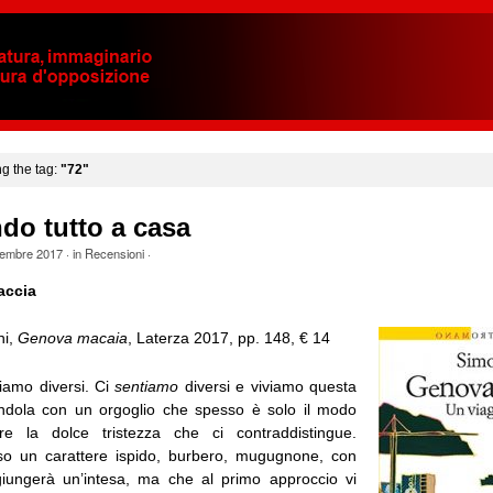
ng the tag:
"72"
do tutto a casa
embre 2017
· in
Recensioni
·
accia
ni,
Genova macaia
, Laterza 2017, pp. 148, € 14
iamo diversi. Ci
sentiamo
diversi e viviamo questa
endola con un orgoglio che spesso è solo il modo
e la dolce tristezza che ci contraddistingue.
o un carattere ispido, burbero, mugugnone, con
giungerà un’intesa, ma che al primo approccio vi