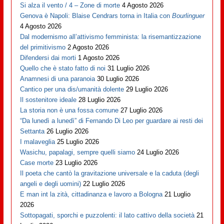
Si alza il vento / 4 – Zone di morte
4 Agosto 2026
Genova è Napoli: Blaise Cendrars torna in Italia con
Bourlinguer
4 Agosto 2026
Dal modernismo all’attivismo femminista: la risemantizzazione
del primitivismo
2 Agosto 2026
Difendersi dai morti
1 Agosto 2026
Quello che è stato fatto di noi
31 Luglio 2026
Anamnesi di una paranoia
30 Luglio 2026
Cantico per una dis/umanità dolente
29 Luglio 2026
Il sostenitore ideale
28 Luglio 2026
La storia non è una fossa comune
27 Luglio 2026
“Da lunedì a lunedì” di Fernando Di Leo per guardare ai resti dei
Settanta
26 Luglio 2026
I malaveglia
25 Luglio 2026
Wasichu, papalagi, sempre quelli siamo
24 Luglio 2026
Case morte
23 Luglio 2026
Il poeta che cantò la gravitazione universale e la caduta (degli
angeli e degli uomini)
22 Luglio 2026
E man int la zità, cittadinanza e lavoro a Bologna
21 Luglio
2026
Sottopagati, sporchi e puzzolenti: il lato cattivo della società
21