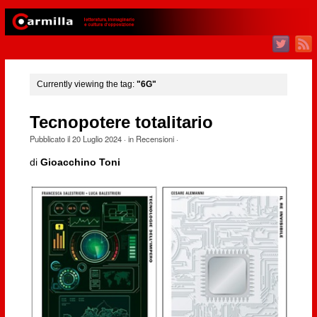
Currently viewing the tag:
"6G"
Tecnopotere totalitario
Pubblicato il
20 Luglio 2024
· in
Recensioni
·
di
Gioacchino Toni