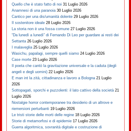
Quello che è stato fatto di noi
31 Luglio 2026
Anamnesi di una paranoia
30 Luglio 2026
Cantico per una dis/umanità dolente
29 Luglio 2026
Il sostenitore ideale
28 Luglio 2026
La storia non è una fossa comune
27 Luglio 2026
“Da lunedì a lunedì” di Fernando Di Leo per guardare ai resti dei
Settanta
26 Luglio 2026
I malaveglia
25 Luglio 2026
Wasichu, papalagi, sempre quelli siamo
24 Luglio 2026
Case morte
23 Luglio 2026
Il poeta che cantò la gravitazione universale e la caduta (degli
angeli e degli uomini)
22 Luglio 2026
E man int la zità, cittadinanza e lavoro a Bologna
21 Luglio
2026
Sottopagati, sporchi e puzzolenti: il lato cattivo della società
21
Luglio 2026
Nostalgie horror contemporanee tra desiderio di un altrove e
riemersioni perturbanti
19 Luglio 2026
Le tristi storie delle morti delle regine
18 Luglio 2026
Storie di metamorfosi e di epidemie
17 Luglio 2026
Guerra algoritmica, sovranità digitale e costruzione di