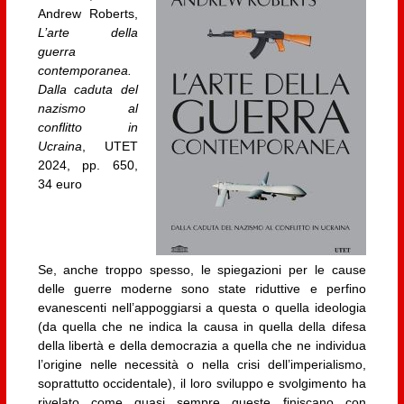
Andrew Roberts,
L’arte della
guerra
contemporanea.
Dalla caduta del
nazismo al
conflitto in
Ucraina
, UTET
2024, pp. 650,
34 euro
Se, anche troppo spesso, le spiegazioni per le cause
delle guerre moderne sono state riduttive e perfino
evanescenti nell’appoggiarsi a questa o quella ideologia
(da quella che ne indica la causa in quella della difesa
della libertà e della democrazia a quella che ne individua
l’origine nelle necessità o nella crisi dell’imperialismo,
soprattutto occidentale), il loro sviluppo e svolgimento ha
rivelato come quasi sempre queste finiscano con