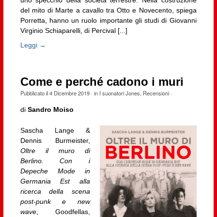
uno specchio della società terrestre. Nella costruzione
del mito di Marte a cavallo tra Otto e Novecento, spiega
Porretta, hanno un ruolo importante gli studi di Giovanni
Virginio Schiaparelli, di Percival [...]
Leggi →
Come e perché cadono i muri
Pubblicato il
4 Dicembre 2019
· in
I suonatori Jones
,
Recensioni
·
di
Sandro Moiso
Sascha Lange &
Dennis Burmeister,
Oltre il muro di
Berlino. Con i
Depeche Mode in
Germania Est alla
ricerca della scena
post-punk e new
wave
, Goodfellas,