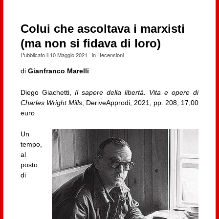
Colui che ascoltava i marxisti
(ma non si fidava di loro)
Pubblicato il
10 Maggio 2021
· in
Recensioni
·
di
Gianfranco Marelli
Diego Giachetti,
Il sapere della libertà. Vita e opere di
Charles Wright Mills
, DeriveApprodi, 2021, pp. 208, 17,00
euro
Un
tempo,
al
posto
di