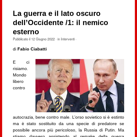
La guerra e il lato oscuro
dell’Occidente /1: il nemico
esterno
Pubblicato il
12 Giugno 2022
· in
Interventi
·
di
Fabio Ciabatti
E ci
risiamo.
Mondo
libero
contro
autocrazia, bene contro male. L’orso sovietico si è estinto
ma è stato sostituito da una specie di predatore se
possibile ancora più pericoloso, la Russia di Putin. Ma
stiamo davvero assistendo al
remake
della guerra