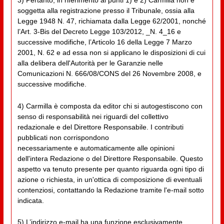
3) Pertanto, in riferimento ai punti 1) e 2) Carmilla non è
soggetta alla registrazione presso il Tribunale, ossia alla
Legge 1948 N. 47, richiamata dalla Legge 62/2001, nonché
l’Art. 3-Bis del Decreto Legge 103/2012, _N. 4_16 e
successive modifiche, l’Articolo 16 della Legge 7 Marzo
2001, N. 62 e ad essa non si applicano le disposizioni di cui
alla delibera dell'Autorità per le Garanzie nelle
Comunicazioni N. 666/08/CONS del 26 Novembre 2008, e
successive modifiche.
4) Carmilla è composta da editor chi si autogestiscono con
senso di responsabilità nei riguardi del collettivo
redazionale e del Direttore Responsabile. I contributi
pubblicati non corrispondono
necessariamente e automaticamente alle opinioni
dell'intera Redazione o del Direttore Responsabile. Questo
aspetto va tenuto presente per quanto riguarda ogni tipo di
azione o richiesta, in un'ottica di composizione di eventuali
contenziosi, contattando la Redazione tramite l'e-mail sotto
indicata.
5) L’indirizzo e-mail ha una funzione esclusivamente