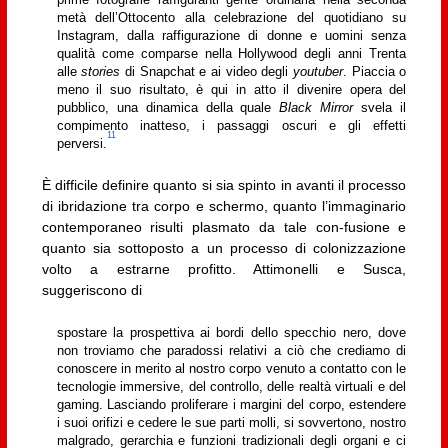
metà dell’Ottocento alla celebrazione del quotidiano su
Instagram, dalla raffigurazione di donne e uomini senza
qualità come comparse nella Hollywood degli anni Trenta
alle
stories
di Snapchat e ai video degli
youtuber
. Piaccia o
meno il suo risultato, è qui in atto il divenire opera del
pubblico, una dinamica della quale
Black Mirror
svela il
compimento inatteso, i passaggi oscuri e gli effetti
11
perversi.
È difficile definire quanto si sia spinto in avanti il processo
di ibridazione tra corpo e schermo, quanto l’immaginario
contemporaneo risulti plasmato da tale con-fusione e
quanto sia sottoposto a un processo di colonizzazione
volto a estrarne profitto. Attimonelli e Susca,
suggeriscono di
spostare la prospettiva ai bordi dello specchio nero, dove
non troviamo che paradossi relativi a ciò che crediamo di
conoscere in merito al nostro corpo venuto a contatto con le
tecnologie immersive, del controllo, delle realtà virtuali e del
gaming. Lasciando proliferare i margini del corpo, estendere
i suoi orifizi e cedere le sue parti molli, si sovvertono, nostro
malgrado, gerarchia e funzioni tradizionali degli organi e ci