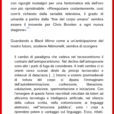
con rigurgiti nostalgici per una fantomatica età dell’oro
non più ripristinabile. «Rinegoziare costantemente, così
com’è richiesto dalla serialità televisiva, il grado di
umanità a partire dalla “fine del corpo umano” sembra
essere il movente per Chris Brooker a ogni nuova
13
stagione»
.
Guardando a
Black Mirror
come a un’anticipazione del
nostro futuro, sostiene Attimonelli, sembra di scorgere
il cambio di paradigma che vedeva nel tecnocentrismo il
contrario dell’antropocentrismo. Nel declino dell’antropocene
sono altri i punti di fuga da considerare. A tratti sembra ci si
orienti verso scenari diretti da principi tecnocratici e
imbevuti di datacrazia […] Intorno a sistemi postmedievali
di tortura del corpo si dipana l’immaginario
dell’autodeterminazione, confessione, liberazione,
valutazione, punizione, sperimentazione e iniziazione. Con
l’emergere di queste forme neo-tribali veicolate da totem ad
altissima tecnologia e intelligenza artificiale, nel silenzio
della cultura scritta, nella sottomissione ai linguaggi
elettronici, nell’“emozione pubblica”, sono i corpi a
riprendere potere e vantaggio sul linguaggio. Esso, infatti,