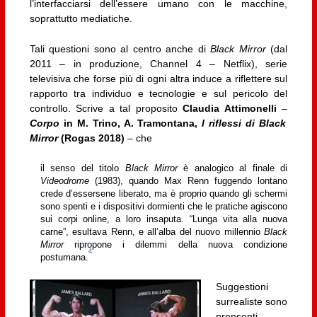
l’interfacciarsi dell’essere umano con le macchine,
soprattutto mediatiche.
Tali questioni sono al centro anche di
Black Mirror
(dal
2011 – in produzione, Channel 4 – Netflix), serie
televisiva che forse più di ogni altra induce a riflettere sul
rapporto tra individuo e tecnologie e sul pericolo del
controllo. Scrive a tal proposito
Claudia Attimonelli
–
Corpo
in M. Trino, A. Tramontana,
I riflessi di Black
Mirror
(Rogas 2018)
– che
il senso del titolo
Black Mirror
è analogico al finale di
Videodrome
(1983), quando Max Renn fuggendo lontano
crede d’essersene liberato, ma è proprio quando gli schermi
sono spenti e i dispositivi dormienti che le pratiche agiscono
sui corpi online, a loro insaputa. “Lunga vita alla nuova
carne”, esultava Renn, e all’alba del nuovo millennio
Black
Mirror
ripropone i dilemmi della nuova condizione
4
postumana.
Suggestioni
surrealiste sono
prensenti