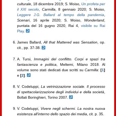
culturale
, 18 dicembre 2019; S. Moiso,
Un profeta per
il XXI secolo
,
Carmilla
, 8 gennaio 2020; S. Moiso,
Leggere J.G. Ballard al tempo della pandemia
,
Scenari
, 16 aprile 2020; S. Moiso,
Wonderland
,
puntata del 16 gugno 2020, Rai 4,
visibile su Rai
Play
.
James Ballard,
All that Mattered was Sensation
, op.
cit., pp. 37-38.
A. Tursi,
Immagini del conflitto. Corpi e spazi tra
fantascienza e politica
, Meltemi, Milano 2018. Al
volume sono stati dedicati due scritti su
Carmilla
:
[
1
]
e
[
2
]
.
V. Codeluppi,
La vetrinizzazione sociale. Il processo
di spettacolarizzazione degli individui e della società
,
Bollati Boringhieri, Torino 2007.
V. Codeluppi,
Vivere negli schermi. La nostra nuova
esistenza all’interno dello spazio dei media
, cit. p. 35.