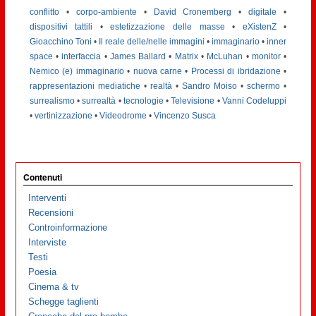
conflitto
•
corpo-ambiente
•
David Cronemberg
•
digitale
•
dispositivi tattili
•
estetizzazione delle masse
•
eXistenZ
•
Gioacchino Toni
•
Il reale delle/nelle immagini
•
immaginario
•
inner
space
•
interfaccia
•
James Ballard
•
Matrix
•
McLuhan
•
monitor
•
Nemico (e) immaginario
•
nuova carne
•
Processi di ibridazione
•
rappresentazioni mediatiche
•
realtà
•
Sandro Moiso
•
schermo
•
surrealismo
•
surrealtà
•
tecnologie
•
Televisione
•
Vanni Codeluppi
•
vertinizzazione
•
Videodrome
•
Vincenzo Susca
Contenuti
Interventi
Recensioni
Controinformazione
Interviste
Testi
Poesia
Cinema & tv
Schegge taglienti