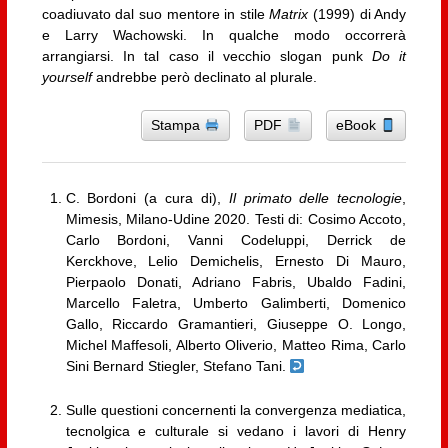
coadiuvato dal suo mentore in stile
Matrix
(1999) di Andy
e Larry Wachowski. In qualche modo occorrerà
arrangiarsi. In tal caso il vecchio slogan punk
Do it
yourself
andrebbe però declinato al plurale.
Stampa
PDF
eBook
C. Bordoni (a cura di),
Il primato delle tecnologie
,
Mimesis, Milano-Udine 2020. Testi di: Cosimo Accoto,
Carlo Bordoni, Vanni Codeluppi, Derrick de
Kerckhove, Lelio Demichelis, Ernesto Di Mauro,
Pierpaolo Donati, Adriano Fabris, Ubaldo Fadini,
Marcello Faletra, Umberto Galimberti, Domenico
Gallo, Riccardo Gramantieri, Giuseppe O. Longo,
Michel Maffesoli, Alberto Oliverio, Matteo Rima, Carlo
Sini Bernard Stiegler, Stefano Tani.
Sulle questioni concernenti la convergenza mediatica,
tecnolgica e culturale si vedano i lavori di Henry