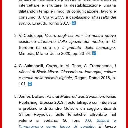
intercettare e sfruttare la destabilizzazione umana
dilatando i tempi e i modi di comunicazione, lavoro e
consumo. J. Crary,
24/7.
Il capitalismo all’assalto del
sonno
, Einaudi, Torino 2015.
V. Codeluppi,
Vivere negli schermi. La nostra nuova
esistenza all’interno dello spazio dei media
, in C.
Bordoni (a cura di)
Il primato delle tecnologie
,
Mimesis, Milano-Udine 2020, pp. 33-34.
C. Attimonelli,
Corpo
, in M. Trino, A. Tramontana,
I
riflessi di Black Mirror. Glossario su immagini, culture
e media della società digitale,
Rogas, Roma 2018, p.
101.
James Ballard,
All that Mattered was Sensation
, Krisis
Publishing, Brescia 2019. Testo bilingue con intervista
e prefazione di Sandro Moiso e un saggio critico di
Simon Reynolds. Sulle tematiche affrontate nel
volume si vedano: G. Toni,
J.G. Ballard e
l’immaginario come luogo di conflitto
,
Il lavoro