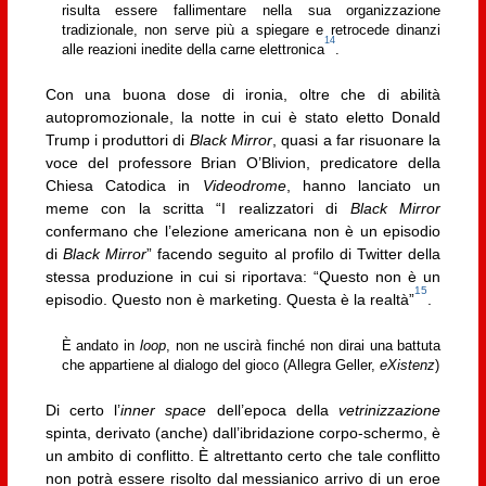
risulta essere fallimentare nella sua organizzazione
tradizionale, non serve più a spiegare e retrocede dinanzi
14
alle reazioni inedite della carne elettronica
.
Con una buona dose di ironia, oltre che di abilità
autopromozionale, la notte in cui è stato eletto Donald
Trump i produttori di
Black Mirror
, quasi a far risuonare la
voce del professore Brian O’Blivion, predicatore della
Chiesa Catodica in
Videodrome
, hanno lanciato un
meme con la scritta “I realizzatori di
Black Mirror
confermano che l’elezione americana non è un episodio
di
Black Mirror
” facendo seguito al profilo di Twitter della
stessa produzione in cui si riportava: “Questo non è un
15
episodio. Questo non è marketing. Questa è la realtà”
.
È andato in
loop
, non ne uscirà finché non dirai una battuta
che appartiene al dialogo del gioco (Allegra Geller,
eXistenz
)
Di certo l’
inner space
dell’epoca della
vetrinizzazione
spinta, derivato (anche) dall’ibridazione corpo-schermo, è
un ambito di conflitto. È altrettanto certo che tale conflitto
non potrà essere risolto dal messianico arrivo di un eroe