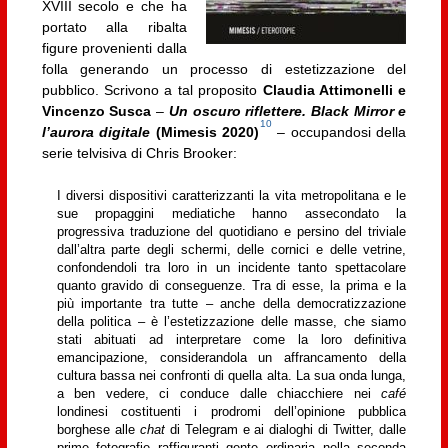
XVIII secolo e che ha
portato alla ribalta
figure provenienti dalla
folla generando un processo di estetizzazione del
pubblico. Scrivono a tal proposito
Claudia Attimonelli e
Vincenzo Susca
–
Un oscuro riflettere. Black Mirror e
10
l’aurora digitale
(Mimesis 2020)
– occupandosi della
serie telvisiva di Chris Brooker:
I diversi dispositivi caratterizzanti la vita metropolitana e le
sue propaggini mediatiche hanno assecondato la
progressiva traduzione del quotidiano e persino del triviale
dall’altra parte degli schermi, delle cornici e delle vetrine,
confondendoli tra loro in un incidente tanto spettacolare
quanto gravido di conseguenze. Tra di esse, la prima e la
più importante tra tutte – anche della democratizzazione
della politica – è l’estetizzazione delle masse, che siamo
stati abituati ad interpretare come la loro definitiva
emancipazione, considerandola un affrancamento della
cultura bassa nei confronti di quella alta. La sua onda lunga,
a ben vedere, ci conduce dalle chiacchiere nei
café
londinesi costituenti i prodromi dell’opinione pubblica
borghese alle
chat
di Telegram e ai dialoghi di Twitter, dalle
prime fotografie raffiguranti gente ordinaria nella seconda