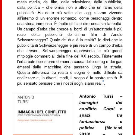
mass media, dai film, dalla televisione, dalla pubblicità,
dalla politica – che ormai non è altro che un ramo della
pubblicità. Ho detto più volte che oggi stiamo vivendo
all’interno di un enorme romanzo, come personaggi dentro
una storia immensa. È molto difficile dire cosa sia la realtà.
Un campo d’erba che cresce ai bordi di un’autostrada è più
reale della pubblicità dell’ultimo film di Arnold
Schwarzenegger? Quale dei due è la realtà? Io direi che la
pubblicità di Schwarzenegger è più reale di un campo d’erba
che cresce. Schwarzenegger rappresenta le più grandi
mitologie commerciali della fine del XX secolo. Tristemente
l’erba potrebbe morire domani a causa dello smog o dei gas
emessi dalle macchine che passano lungo la strada.
Questa differenza tra realtà e sogno è molto difficile da
analizzare e, in diversi modi, il sogno è la nostra realtà. È
6
più sensato pensare che i nostri sogni siano reali
.
Antonio Tursi
–
Immagini del
conflitto. Corpi e
spazi tra
fantascienza e
politica
(Meltemi
2018)
– ha