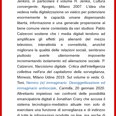
Jenkins, in particolare il volume H. Jenkis,
Cultura
convergente
, Apogeo, Milano 2007. L’idea che
vedeva nella digitalizzazione un viatico per potenziare
enormemente le capacità umane dispensando
libertà, informazione e una generale propensione al
bene comune viene contestata da vari studiosi. Pablo
Calzeroni sostiene che i media digitali tendono ad
amplificare gli effetti più alienanti del mezzo
televisivo; interattività e connettività, anziché
migliorare la qualità delle relazioni sociali, sembrano
piuttosto averle ulteriormente impoverite
incrementando isolamento ed alienazione sociale. P.
Calzeroni,
Narcisismo digitale. Critica dell’intelligenza
collettiva nell’era del capitalismo della sorveglianza
,
Mimesis, Milano Udine 2019. Sul volume si veda: G.
Toni,
Nemico (e) immaginario. Desoggettivazione ed
immaginario antisociale
,
Carmilla
, 20 gennaio 2020.
Altrettanto impietoso nei confronti delle possibilità
emancipatorie digitali è Jonathan Crary che accusa il
sistema tecnologico-mediatico attuale non solo di
esercitare una funzione di sorveglianza e di indirizzo
di tutte le informazioni prodotte on line, ma anche di