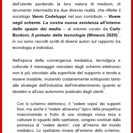
dell’utente perdendo la loro natura di medium, di
strumento intermedio tra due diverse realtà, che riflette il
sociologo
Vanni Codeluppi
nel suo contributo
–
Vivere
negli schermi. La nostra nuova esistenza all’interno
dello spazio dei media
–
al volume curato da
Carlo
1
Bordoni,
Il primato delle tecnologie
(Mimesis 2020)
,
in cui sono raccolti scritti di diversi autori sul rapporto tra
tecnologia e individuo.
Nell’epoca della convergenza mediatica, tecnolgica e
culturale il messaggio veicolato dagli schermi elettronici
non è più vincolato alla superficie del supporto e tende a
essere instabile, mutando costanemente sottoposto tanto
alle strategie dell’industria dell’intrattenimento quanto ai
2
desideri e all’uso autonomo praticato dagli utenti
.
Con lo schermo elettronico, il “vedere sopra” dei supporti
fissi, ma anche il “vedere attraverso” tipico della prospettiva
rinascimentale e frutto di una strategia visiva tesa a
catturare lo sguardo dello spettatore, vengono sostituiti dalla
promessa di “vedere dentro”, cioè all’interno del mondo
mediatico. Lo spettatore rimane all’esterno dello schermo,