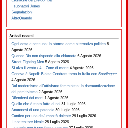
Cronache del pre-bomba
I suonatori Jones
Segnalazioni
AltroQuando
Articoli recenti
Ogni cosa e nessuna: lo stormo come alternativa politica
8
Agosto 2026
Quando Dio non risponde alla chiamata
6 Agosto 2026
Street Fighting Men
5 Agosto 2026
Si alza il vento / 4 – Zone di morte
4 Agosto 2026
Genova è Napoli: Blaise Cendrars torna in Italia con
Bourlinguer
4 Agosto 2026
Dal modernismo all’attivismo femminista: la risemantizzazione
del primitivismo
2 Agosto 2026
Difendersi dai morti
1 Agosto 2026
Quello che è stato fatto di noi
31 Luglio 2026
Anamnesi di una paranoia
30 Luglio 2026
Cantico per una dis/umanità dolente
29 Luglio 2026
Il sostenitore ideale
28 Luglio 2026
La storia non è una fossa comune
27 Luglio 2026