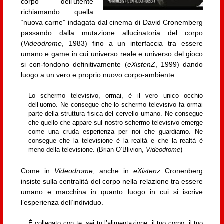
corpo dell’utente
richiamando quella
“nuova carne” indagata dal cinema di David Cronemberg
passando dalla mutazione allucinatoria del corpo
(
Videodrome
, 1983) fino a un interfaccia tra essere
umano e game in cui universo reale e universo del gioco
si con-fondono definitivamente (
eXistenZ
, 1999) dando
luogo a un vero e proprio nuovo corpo-ambiente.
Lo schermo televisivo, ormai, è il vero unico occhio
dell’uomo. Ne consegue che lo schermo televisivo fa ormai
parte della struttura fisica del cervello umano. Ne consegue
che quello che appare sul nostro schermo televisivo emerge
come una cruda esperienza per noi che guardiamo. Ne
consegue che la televisione è la realtà e che la realtà è
meno della televisione. (Brian O’Blivion,
Videodrome
)
Come in
Videodrome
, anche in
eXistenz
Cronenberg
insiste sulla centralità del corpo nella relazione tra essere
umano e macchina in quanto luogo in cui si iscrive
l’esperienza dell’individuo.
È collegato con te, sei tu l’alimentazione: il tuo corpo, il tuo