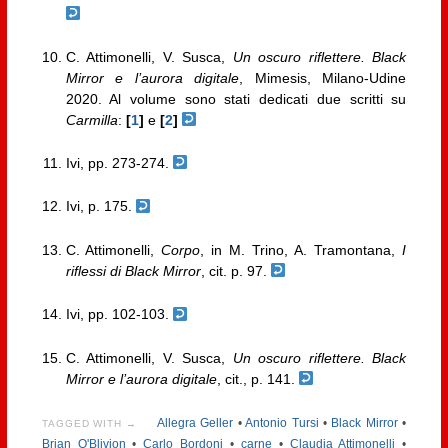
C. Attimonelli, V. Susca,
Un oscuro riflettere. Black
Mirror e l’aurora digitale
, Mimesis, Milano-Udine
2020. Al volume sono stati dedicati due scritti su
Carmilla
:
[
1
]
e
[
2
]
Ivi, pp. 273-274.
Ivi, p. 175.
C. Attimonelli,
Corpo
, in M. Trino, A. Tramontana,
I
riflessi di Black Mirror
, cit. p. 97.
Ivi, pp. 102-103.
C. Attimonelli, V. Susca,
Un oscuro riflettere. Black
Mirror e l’aurora digitale
, cit., p. 141.
Allegra Geller
•
Antonio Tursi
•
Black Mirror
•
TAGGED WITH →
Brian O'Blivion
•
Carlo Bordoni
•
carne
•
Claudia Attimonelli
•