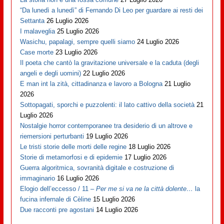
“Da lunedì a lunedì” di Fernando Di Leo per guardare ai resti dei
Settanta
26 Luglio 2026
I malaveglia
25 Luglio 2026
Wasichu, papalagi, sempre quelli siamo
24 Luglio 2026
Case morte
23 Luglio 2026
Il poeta che cantò la gravitazione universale e la caduta (degli
angeli e degli uomini)
22 Luglio 2026
E man int la zità, cittadinanza e lavoro a Bologna
21 Luglio
2026
Sottopagati, sporchi e puzzolenti: il lato cattivo della società
21
Luglio 2026
Nostalgie horror contemporanee tra desiderio di un altrove e
riemersioni perturbanti
19 Luglio 2026
Le tristi storie delle morti delle regine
18 Luglio 2026
Storie di metamorfosi e di epidemie
17 Luglio 2026
Guerra algoritmica, sovranità digitale e costruzione di
immaginario
16 Luglio 2026
Elogio dell’eccesso / 11 –
Per me si va ne la città dolente…
la
fucina infernale di Cèline
15 Luglio 2026
Due racconti pre agostani
14 Luglio 2026