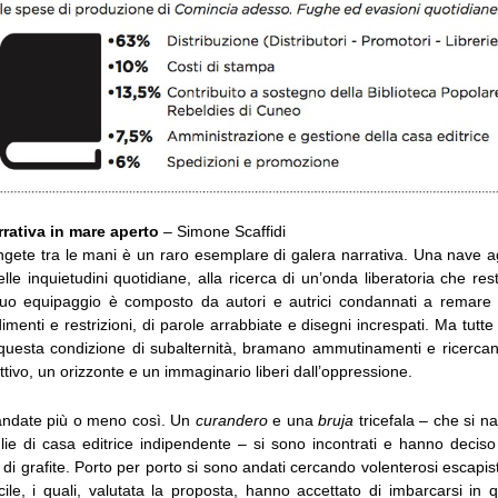
rrativa in mare aperto
– Simone Scaffidi
ngete tra le mani è un raro esemplare di galera narrativa. Una nave ag
le inquietudini quotidiane, alla ricerca di un’onda liberatoria che rest
 suo equipaggio è composto da autori e autrici condannati a remare 
menti e restrizioni, di parole arrabbiate e disegni increspati. Ma tutte e
questa condizione di subalternità, bramano ammutinamenti e ricercan
ettivo, un orizzonte e un immaginario liberi dall’oppressione.
andate più o meno così. Un
curandero
e una
bruja
tricefala – che si n
lie di casa editrice indipendente – si sono incontrati e hanno decis
 di grafite. Porto per porto si sono andati cercando volenterosi escapis
cile, i quali, valutata la proposta, hanno accettato di imbarcarsi in