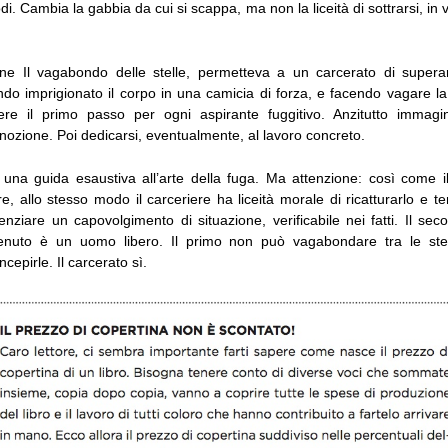
di. Cambia la gabbia da cui si scappa, ma non la liceità di sottrarsi, in v
ne Il vagabondo delle stelle, permetteva a un carcerato di superar
ndo imprigionato il corpo in una camicia di forza, e facendo vagare l
re il primo passo per ogni aspirante fuggitivo. Anzitutto immagina
a nozione. Poi dedicarsi, eventualmente, al lavoro concreto.
 una guida esaustiva all’arte della fuga. Ma attenzione: così come il
re, allo stesso modo il carceriere ha liceità morale di ricatturarlo e te
enziare un capovolgimento di situazione, verificabile nei fatti. Il sec
etenuto è un uomo libero. Il primo non può vagabondare tra le stel
pirle. Il carcerato sì.