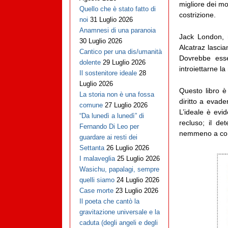
migliore dei mo
Quello che è stato fatto di
costrizione.
noi
31 Luglio 2026
Anamnesi di una paranoia
Jack London, 
30 Luglio 2026
Alcatraz lascia
Cantico per una dis/umanità
Dovrebbe esse
dolente
29 Luglio 2026
introiettarne l
Il sostenitore ideale
28
Luglio 2026
Questo libro è
La storia non è una fossa
diritto a evade
comune
27 Luglio 2026
L’ideale è evid
“Da lunedì a lunedì” di
recluso; il d
Fernando Di Leo per
nemmeno a conce
guardare ai resti dei
Settanta
26 Luglio 2026
I malaveglia
25 Luglio 2026
Wasichu, papalagi, sempre
quelli siamo
24 Luglio 2026
Case morte
23 Luglio 2026
Il poeta che cantò la
gravitazione universale e la
caduta (degli angeli e degli