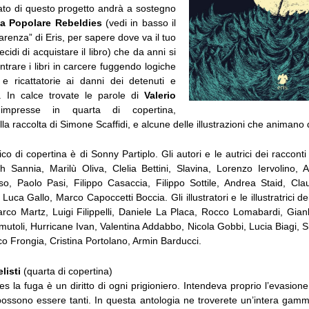
vato di questo progetto andrà a sostegno
ca Popolare Rebeldies
(vedi in basso il
arenza” di Eris, per sapere dove va il tuo
cidi di acquistare il libro) che da anni si
ntrare i libri in carcere fuggendo logiche
e e ricattatorie ai danni dei detenuti e
. In calce trovate le parole di
Valerio
impresse in quarta di copertina,
alla raccolta di Simone Scaffidi, e alcune delle illustrazioni che animan
fico di copertina è di Sonny Partiplo. Gli autori e le autrici dei raccont
h Sannia, Marilù Oliva, Clelia Bettini, Slavina, Lorenzo Iervolino, Al
so, Paolo Pasi, Filippo Casaccia, Filippo Sottile, Andrea Staid, Cla
Luca Gallo, Marco Capoccetti Boccia. Gli illustratori e le illustratrici de
arco Martz, Luigi Filippelli, Daniele La Placa, Rocco Lomabardi, Gianl
utoli, Hurricane Ivan, Valentina Addabbo, Nicola Gobbi, Lucia Biagi, Si
o Frongia, Cristina Portolano, Armin Barducci.
listi
(quarta di copertina)
la fuga è un diritto di ogni prigioniero. Intendeva proprio l’evasion
possono essere tanti. In questa antologia ne troverete un’intera gamma