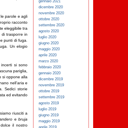
gennaio 2021
dicembre 2020
novembre 2020
le parole e agli
ottobre 2020
 proprio racconto
settembre 2020
e eleggibile tra
agosto 2020
 di trasporre in
luglio 2020
e punti di fuga.
giugno 2020
 fuga. Un elogio
maggio 2020
aprile 2020
marzo 2020
incerti si sono
febbraio 2020
ascuna pariglia,
gennaio 2020
e si oppone alla
dicembre 2019
nano nell’aria e
novembre 2019
. Sedici storie
ottobre 2019
mata ed evitando
settembre 2019
agosto 2019
luglio 2019
siamo riusciti a
giugno 2019
randero
e
bruja
maggio 2019
 dolce il nostro
aprile 2019