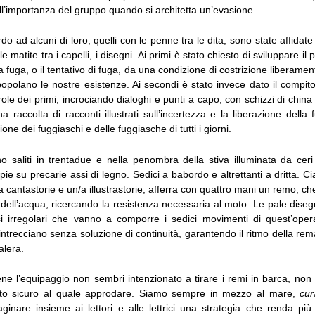
l’importanza del gruppo quando si architetta un’evasione.
do ad alcuni di loro, quelli con le penne tra le dita, sono state affidate 
n le matite tra i capelli, i disegni. Ai primi è stato chiesto di sviluppare il
fuga, o il tentativo di fuga, da una condizione di costrizione liberament
 popolano le nostre esistenze. Ai secondi è stato invece dato il compito
ole dei primi, incrociando dialoghi e punti a capo, con schizzi di china 
una raccolta di racconti illustrati sull’incertezza e la liberazione della
ne dei fuggiaschi e delle fuggiasche di tutti i giorni.
o saliti in trentadue e nella penombra della stiva illuminata da ceri 
pie su precarie assi di legno. Sedici a babordo e altrettanti a dritta. Ci
 cantastorie e un/a illustrastorie, afferra con quattro mani un remo, ch
 dell’acqua, ricercando la resistenza necessaria al moto. Le pale diseg
si irregolari che vanno a comporre i sedici movimenti di quest’opera
s’intrecciano senza soluzione di continuità, garantendo il ritmo della re
alera.
ne l’equipaggio non sembri intenzionato a tirare i remi in barca, non 
rto sicuro al quale approdare. Siamo sempre in mezzo al mare,
cu
ginare insieme ai lettori e alle lettrici una strategia che renda più