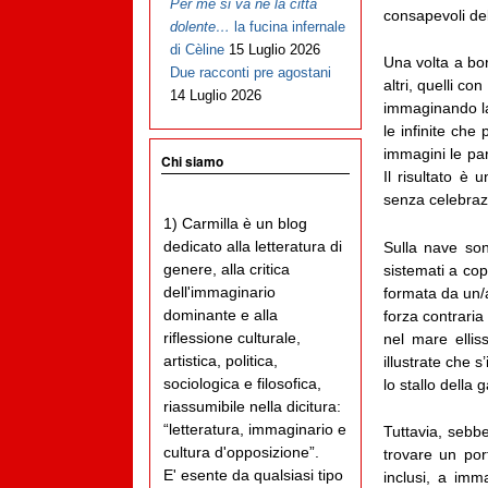
Per me si va ne la città
consapevoli del
dolente…
la fucina infernale
di Cèline
15 Luglio 2026
Una volta a bor
Due racconti pre agostani
altri, quelli co
14 Luglio 2026
immaginando la 
le infinite che
immagini le par
Chi siamo
Il risultato è 
senza celebrazio
1) Carmilla è un blog
dedicato alla letteratura di
Sulla nave son
genere, alla critica
sistemati a cop
dell'immaginario
formata da un/a
dominante e alla
forza contraria
riflessione culturale,
nel mare ellis
artistica, politica,
illustrate che 
sociologica e filosofica,
lo stallo della g
riassumibile nella dicitura:
“letteratura, immaginario e
Tuttavia, sebbe
cultura d'opposizione”.
trovare un po
E' esente da qualsiasi tipo
inclusi, a imma