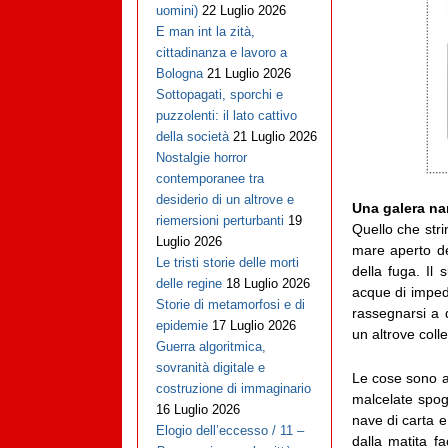
uomini)
22 Luglio 2026
E man int la zità,
cittadinanza e lavoro a
Bologna
21 Luglio 2026
Sottopagati, sporchi e
puzzolenti: il lato cattivo
della società
21 Luglio 2026
Nostalgie horror
contemporanee tra
desiderio di un altrove e
Una galera na
riemersioni perturbanti
19
Quello che stri
Luglio 2026
mare aperto del
Le tristi storie delle morti
della fuga. Il
delle regine
18 Luglio 2026
acque di impedi
Storie di metamorfosi e di
rassegnarsi a 
epidemie
17 Luglio 2026
un altrove coll
Guerra algoritmica,
sovranità digitale e
Le cose sono 
costruzione di immaginario
malcelate spog
16 Luglio 2026
nave di carta e
Elogio dell’eccesso / 11 –
dalla matita fa