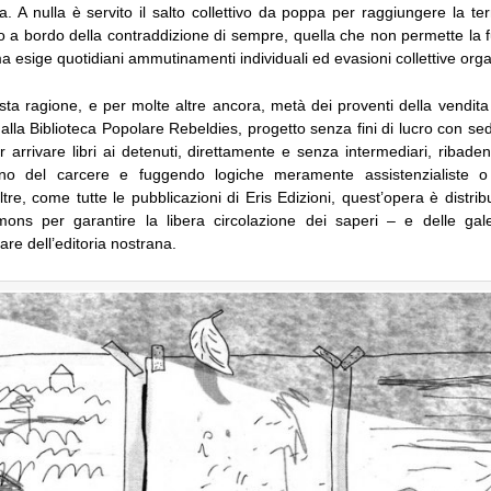
a. A nulla è servito il salto collettivo da poppa per raggiungere la t
to a bordo della contraddizione di sempre, quella che non permette la f
a esige quotidiani ammutinamenti individuali ed evasioni collettive orga
ta ragione, e per molte altre ancora, metà dei proventi della vendita 
alla Biblioteca Popolare Rebeldies, progetto senza fini di lucro con 
r arrivare libri ai detenuti, direttamente e senza intermediari, ribadendo
nterno del carcere e fuggendo logiche meramente assistenzialiste 
noltre, come tutte le pubblicazioni di Eris Edizioni, quest’opera è distrib
ons per garantire la libera circolazione dei saperi – e delle gale
are dell’editoria nostrana.