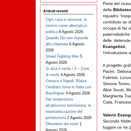
Parte del rica
della
Bibliote
Articoli recenti
riquadro “trasp
Ogni cosa e nessuna: lo
contributo se de
stormo come alternativa
occupa di far e
politica
8 Agosto 2026
paternalistich
Quando Dio non risponde
delle detenute
alla chiamata
6 Agosto
Evangelisti
, 
2026
l’introduzione 
Street Fighting Men
5
Agosto 2026
Il progetto gra
Si alza il vento / 4 – Zone
Pacini, Debora
di morte
4 Agosto 2026
Fabrizio Lorus
Genova è Napoli: Blaise
Simone Torino, 
Cendrars torna in Italia con
Alice Socal, M
Bourlinguer
4 Agosto 2026
Margherita Tram
Dal modernismo
Calia, Francesc
all’attivismo femminista: la
risemantizzazione del
Valerio Evange
primitivismo
2 Agosto 2026
Secondo Hobbes 
Difendersi dai morti
1
fuggire ce ne 
Agosto 2026