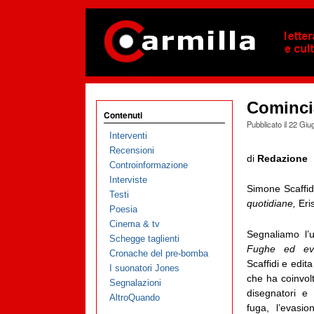
Cominci
Contenuti
Pubblicato il
22 Giu
Interventi
Recensioni
di
Redazione
Controinformazione
Interviste
Simone Scaffid
Testi
quotidiane,
Eri
Poesia
Cinema & tv
Segnaliamo l’u
Schegge taglienti
Fughe ed eva
Cronache del pre-bomba
Scaffidi e edit
I suonatori Jones
che ha coinvolto
Segnalazioni
disegnatori e 
AltroQuando
fuga, l’evasio