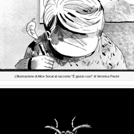
L’illustrazione di Alice Socal al racconto “È giusto così” di Veronica Pacini