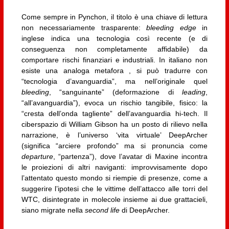
Come sempre in Pynchon, il titolo è una chiave di lettura
non necessariamente trasparente:
bleeding edge
in
inglese indica una tecnologia così recente (e di
conseguenza non completamente affidabile) da
comportare rischi finanziari e industriali. In italiano non
esiste una analoga metafora , si può tradurre con
“tecnologia d’avanguardia”, ma nell’originale quel
bleeding
, “sanguinante” (deformazione di
leading
,
“all’avanguardia”), evoca un rischio tangibile, fisico: la
“cresta dell’onda tagliente” dell’avanguardia hi-tech. Il
ciberspazio di William Gibson ha un posto di rilievo nella
narrazione, è l’universo ‘vita virtuale’ DeepArcher
(significa “arciere profondo” ma si pronuncia come
departure
, “partenza”), dove l’avatar di Maxine incontra
le proiezioni di altri naviganti: improvvisamente dopo
l’attentato questo mondo si riempie di presenze, come a
suggerire l’ipotesi che le vittime dell’attacco alle torri del
WTC, disintegrate in molecole insieme ai due grattacieli,
siano migrate nella
second life
di DeepArcher.