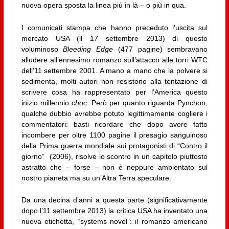
nuova opera sposta la linea più in là – o più in qua.
I comunicati stampa che hanno preceduto l’uscita sul
mercato USA (il 17 settembre 2013) di questo
voluminoso
Bleeding Edge
(477 pagine) sembravano
alludere all’ennesimo romanzo sull’attacco alle torri WTC
dell’11 settembre 2001. A mano a mano che la polvere si
sedimenta, molti autori non resistono alla tentazione di
scrivere cosa ha rappresentato per l’America questo
inizio millennio
choc
. Però per quanto riguarda Pynchon,
qualche dubbio avrebbe potuto legittimamente cogliere i
commentatori: basti ricordare che dopo avere fatto
incombere per oltre 1100 pagine il presagio sanguinoso
della Prima guerra mondiale sui protagonisti di “Contro il
giorno” (2006), risolve lo scontro in un capitolo piuttosto
astratto che – forse – non è neppure ambientato sul
nostro pianeta ma su un’Altra Terra speculare.
Da una decina d’anni a questa parte (significativamente
dopo l’11 settembre 2013) la critica USA ha inventato una
nuova etichetta, “systems novel”: il romanzo americano