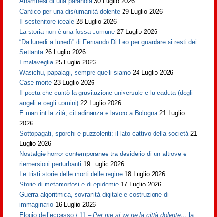
Anamnesi di una paranoia
30 Luglio 2026
Cantico per una dis/umanità dolente
29 Luglio 2026
Il sostenitore ideale
28 Luglio 2026
La storia non è una fossa comune
27 Luglio 2026
“Da lunedì a lunedì” di Fernando Di Leo per guardare ai resti dei
Settanta
26 Luglio 2026
I malaveglia
25 Luglio 2026
Wasichu, papalagi, sempre quelli siamo
24 Luglio 2026
Case morte
23 Luglio 2026
Il poeta che cantò la gravitazione universale e la caduta (degli
angeli e degli uomini)
22 Luglio 2026
E man int la zità, cittadinanza e lavoro a Bologna
21 Luglio
2026
Sottopagati, sporchi e puzzolenti: il lato cattivo della società
21
Luglio 2026
Nostalgie horror contemporanee tra desiderio di un altrove e
riemersioni perturbanti
19 Luglio 2026
Le tristi storie delle morti delle regine
18 Luglio 2026
Storie di metamorfosi e di epidemie
17 Luglio 2026
Guerra algoritmica, sovranità digitale e costruzione di
immaginario
16 Luglio 2026
Elogio dell’eccesso / 11 –
Per me si va ne la città dolente…
la