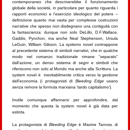
contemporaneo che descriverebbe il funzionamento
globale della società, in particolare per quanto riguarda i
rapporti economici e l’esercizio ideologico del potere –
definizione quanto mai vasta per complesse costruzioni
narrative che spesso non disdegnano una contiguità con
la fantascienza: dunque non solo DeLillo, D.F.Wallace,
Gaddis, Pynchon, ma anche Neal Stephenson, Ursula
LeGuin, William Gibson. La systems novel contrappone
al precedente sistema di simboli narrativi, che in qualche
modo nel romanzo tradizionale rimane “separato”
dall’azione, un denso sistema di segni e simboli che
riferiscono non solo al Mondo ma anche alla Scrittura. La
system novel è inevitabilmente critica verso la gestione
dell’economia (i protagonisti di
Bleeding Edge
usano
senza remore la formula marxiana ‘tardo capitalismo’).
Inutile comunque affannarsi per approfondire, dal
momento che questa la system novel è già data per
estinta.
La protagonista di
Bleeding Edge
è Maxine Tarnow, di