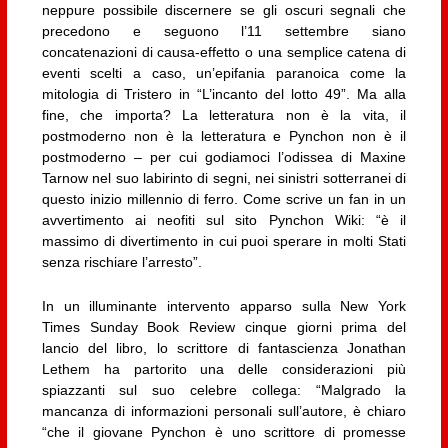
neppure possibile discernere se gli oscuri segnali che
precedono e seguono l’11 settembre siano
concatenazioni di causa-effetto o una semplice catena di
eventi scelti a caso, un’epifania paranoica come la
mitologia di Tristero in “L’incanto del lotto 49”. Ma alla
fine, che importa? La letteratura non è la vita, il
postmoderno non è la letteratura e Pynchon non è il
postmoderno – per cui godiamoci l’odissea di Maxine
Tarnow nel suo labirinto di segni, nei sinistri sotterranei di
questo inizio millennio di ferro. Come scrive un fan in un
avvertimento ai neofiti sul sito Pynchon Wiki: “è il
massimo di divertimento in cui puoi sperare in molti Stati
senza rischiare l’arresto”.
In un illuminante intervento apparso sulla New York
Times Sunday Book Review cinque giorni prima del
lancio del libro, lo scrittore di fantascienza Jonathan
Lethem ha partorito una delle considerazioni più
spiazzanti sul suo celebre collega: “Malgrado la
mancanza di informazioni personali sull’autore, è chiaro
“che il giovane Pynchon è uno scrittore di promesse