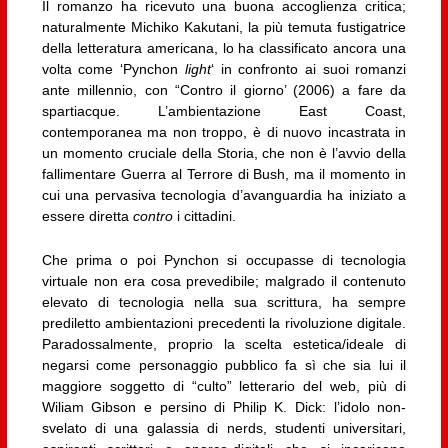
Il romanzo ha ricevuto una buona accoglienza critica;
naturalmente Michiko Kakutani, la più temuta fustigatrice
della letteratura americana, lo ha classificato ancora una
volta come ‘Pynchon
light
‘ in confronto ai suoi romanzi
ante millennio, con “Contro il giorno’ (2006) a fare da
spartiacque. L’ambientazione East Coast,
contemporanea ma non troppo, è di nuovo incastrata in
un momento cruciale della Storia, che non è l’avvio della
fallimentare Guerra al Terrore di Bush, ma il momento in
cui una pervasiva tecnologia d’avanguardia ha iniziato a
essere diretta
contro
i cittadini.
Che prima o poi Pynchon si occupasse di tecnologia
virtuale non era cosa prevedibile; malgrado il contenuto
elevato di tecnologia nella sua scrittura, ha sempre
prediletto ambientazioni precedenti la rivoluzione digitale.
Paradossalmente, proprio la scelta estetica/ideale di
negarsi come personaggio pubblico fa sì che sia lui il
maggiore soggetto di “culto” letterario del web, più di
Wiliam Gibson e persino di Philip K. Dick: l’idolo non-
svelato di una galassia di nerds, studenti universitari,