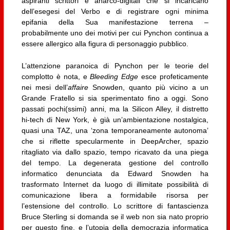
aspiranti scrittori e anarco-digitali che si incaricano
dell’esegesi del Verbo e di registrare ogni minima
epifania della Sua manifestazione terrena –
probabilmente uno dei motivi per cui Pynchon continua a
essere allergico alla figura di personaggio pubblico.
L’attenzione paranoica di Pynchon per le teorie del
complotto è nota, e
Bleeding Edge
esce profeticamente
nei mesi dell’
affaire
Snowden, quanto più vicino a un
Grande Fratello si sia sperimentato fino a oggi. Sono
passati pochi(ssimi) anni, ma la Silicon Alley, il distretto
hi-tech di New York, è già un’ambientazione nostalgica,
quasi una TAZ, una ‘zona temporaneamente autonoma’
che si riflette specularmente in DeepArcher, spazio
ritagliato via dallo spazio, tempo ricavato da una piega
del tempo. La degenerata gestione del controllo
informatico denunciata da Edward Snowden ha
trasformato Internet da luogo di illimitate possibilità di
comunicazione libera a formidabile risorsa per
l’estensione del controllo. Lo scrittore di fantascienza
Bruce Sterling si domanda se il web non sia nato proprio
per questo fine, e l’utopia della democrazia informatica