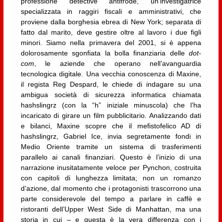
professione detective antifrode, un’investigatrice
specializzata in raggiri fiscali e amministrativi, che
proviene dalla borghesia ebrea di New York; separata di
fatto dal marito, deve gestire oltre al lavoro i due figli
minori. Siamo nella primavera del 2001, si è appena
dolorosamente sgonfiata la bolla finanziaria delle
dot-
com
, le aziende che operano nell’avanguardia
tecnologica digitale. Una vecchia conoscenza di Maxine,
il regista Reg Despard, le chiede di indagare su una
ambigua società di sicurezza informatica chiamata
hashslingrz (con la “h” iniziale minuscola) che l’ha
incaricato di girare un film pubblicitario. Analizzando dati
e bilanci, Maxine scopre che il mefistofelico AD di
hashslingrz, Gabriel Ice, invia segretamente fondi in
Medio Oriente tramite un sistema di trasferimenti
parallelo ai canali finanziari. Questo è l’inizio di una
narrazione inusitatamente veloce per Pynchon, costruita
con capitoli di lunghezza limitata; non un romanzo
d’azione, dal momento che i protagonisti trascorrono una
parte considerevole del tempo a parlare in caffè e
ristoranti dell’Upper West Side di Manhattan, ma una
storia in cui – e questa è la vera differenza con i