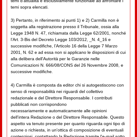
temi d'attualità è esclusivamente funzionale ad affrontare i
temi sopra elencati.
3) Pertanto, in riferimento ai punti 1) e 2) Carmilla non è
soggetta alla registrazione presso il Tribunale, ossia alla
Legge 1948 N. 47, richiamata dalla Legge 62/2001, nonché
l’Art. 3-Bis del Decreto Legge 103/2012, _N. 4_16 e
successive modifiche, l’Articolo 16 della Legge 7 Marzo
2001, N. 62 e ad essa non si applicano le disposizioni di cui
alla delibera dell'Autorità per le Garanzie nelle
Comunicazioni N. 666/08/CONS del 26 Novembre 2008, e
successive modifiche.
4) Carmilla è composta da editor chi si autogestiscono con
senso di responsabilità nei riguardi del collettivo
redazionale e del Direttore Responsabile. I contributi
pubblicati non corrispondono
necessariamente e automaticamente alle opinioni
dell'intera Redazione o del Direttore Responsabile. Questo
aspetto va tenuto presente per quanto riguarda ogni tipo di
azione o richiesta, in un'ottica di composizione di eventuali
contenziosi, contattando la Redazione tramite l'e-mail sotto