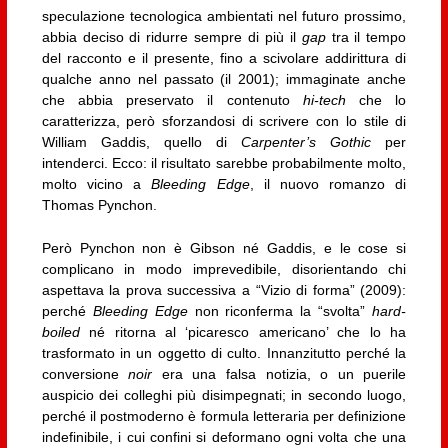
speculazione tecnologica ambientati nel futuro prossimo,
abbia deciso di ridurre sempre di più il
gap
tra il tempo
del racconto e il presente, fino a scivolare addirittura di
qualche anno nel passato (il 2001); immaginate anche
che abbia preservato il contenuto
hi-tech
che lo
caratterizza, però sforzandosi di scrivere con lo stile di
William Gaddis, quello di
Carpenter’s Gothic
per
intenderci. Ecco: il risultato sarebbe probabilmente molto,
molto vicino a
Bleeding Edge
, il nuovo romanzo di
Thomas Pynchon.
Però Pynchon non è Gibson né Gaddis, e le cose si
complicano in modo imprevedibile, disorientando chi
aspettava la prova successiva a “Vizio di forma” (2009):
perché
Bleeding Edge
non riconferma la “svolta”
hard-
boiled
né ritorna al ‘picaresco americano’ che lo ha
trasformato in un oggetto di culto. Innanzitutto perché la
conversione
noir
era una falsa notizia, o un puerile
auspicio dei colleghi più disimpegnati; in secondo luogo,
perché il postmoderno è formula letteraria per definizione
indefinibile, i cui confini si deformano ogni volta che una