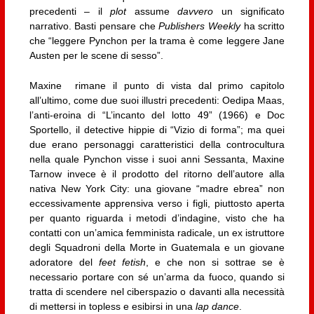
precedenti – il
plot
assume
davvero
un significato
narrativo. Basti pensare che
Publishers Weekly
ha scritto
che “leggere Pynchon per la trama è come leggere Jane
Austen per le scene di sesso”.
Maxine rimane il punto di vista dal primo capitolo
all’ultimo, come due suoi illustri precedenti: Oedipa Maas,
l’anti-eroina di “L’incanto del lotto 49” (1966) e Doc
Sportello, il detective hippie di “Vizio di forma”; ma quei
due erano personaggi caratteristici della controcultura
nella quale Pynchon visse i suoi anni Sessanta, Maxine
Tarnow invece è il prodotto del ritorno dell’autore alla
nativa New York City: una giovane “madre ebrea” non
eccessivamente apprensiva verso i figli, piuttosto aperta
per quanto riguarda i metodi d’indagine, visto che ha
contatti con un’amica femminista radicale, un ex istruttore
degli Squadroni della Morte in Guatemala e un giovane
adoratore del
feet fetish
, e che non si sottrae se è
necessario portare con sé un’arma da fuoco, quando si
tratta di scendere nel ciberspazio o davanti alla necessità
di mettersi in topless e esibirsi in una
lap dance
.