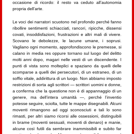
occasione di ricordo: il resto va ceduto all’autonomia
propria dell’arte.
Le voci dei narratori scuotono nel profondo perché fanno
ribollire sentimenti schiacciati, rancori, ripicche, dissensi
covati, insoddisfazioni, frustrazioni e altri mali di vivere.
Scovano le debolezze, le lacune umane, i soprusi.
Vagliano ogni momento, approfondiscono le premesse, si
calano in media res oppure tornano sul luogo del delitto
molti anni dopo, magari nelle vesti di un discendente. I
punti di vista sono molteplici e spaziano da quelli delle
scomparse a quelli dei persecutori, di un estraneo, di un
soffio vitale, addirittura di un luogo. Non abbiamo imposto
restrizioni di sorta agli scrittori — scrittori uomini e donne,
a conferma che la questione non è di appannaggio di un
genere, ma dell’intera umanità —, perché l’inventio
potesse seguire, sciolta, tutte le mappe disegnabili. Alcuni
moventi rimangono ad oggi sconosciuti e tali lo sono
rimasti, per altri siamo ricorsi alle ossessioni, distinguibili
in brame (moventi sessuali, moventi di denaro) e manie,
alcune così futili da sembrare inammissibili e subito far