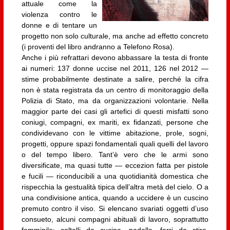
attuale come la
violenza contro le
donne e di tentare un
progetto non solo culturale, ma anche ad effetto concreto
(i proventi del libro andranno a Telefono Rosa).
Anche i più refrattari devono abbassare la testa di fronte
ai numeri: 137 donne uccise nel 2011, 126 nel 2012 —
stime probabilmente destinate a salire, perché la cifra
non è stata registrata da un centro di monitoraggio della
Polizia di Stato, ma da organizzazioni volontarie. Nella
maggior parte dei casi gli artefici di questi misfatti sono
coniugi, compagni, ex mariti, ex fidanzati, persone che
condividevano con le vittime abitazione, prole, sogni,
progetti, oppure spazi fondamentali quali quelli del lavoro
o del tempo libero. Tant’è vero che le armi sono
diversificate, ma quasi tutte — eccezion fatta per pistole
e fucili — riconducibili a una quotidianità domestica che
rispecchia la gestualità tipica dell’altra metà del cielo. O a
una condivisione antica, quando a uccidere è un cuscino
premuto contro il viso. Si elencano svariati oggetti d’uso
consueto, alcuni compagni abituali di lavoro, soprattutto