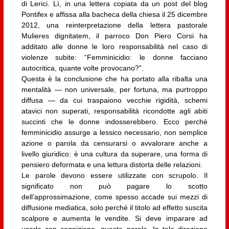
di Lerici. Lì, in una lettera copiata da un post del blog
Pontifex e affissa alla bacheca della chiesa il 25 dicembre
2012, una reinterpretazione della lettera pastorale
Mulieres dignitatem, il parroco Don Piero Corsi ha
additato alle donne le loro responsabilità nel caso di
violenze subite: “Femminicidio: le donne facciano
autocritica, quante volte provocano?”.
Questa è la conclusione che ha portato alla ribalta una
mentalità — non universale, per fortuna, ma purtroppo
diffusa — da cui traspaiono vecchie rigidità, schemi
atavici non superati, responsabilità ricondotte agli abiti
succinti che le donne indosserebbero. Ecco perché
femminicidio assurge a lessico necessario, non semplice
azione o parola da censurarsi o avvalorare anche a
livello giuridico: è una cultura da superare, una forma di
pensiero deformata e una lettura distorta delle relazioni.
Le parole devono essere utilizzate con scrupolo. Il
significato non può pagare lo scotto
dell’approssimazione, come spesso accade sui mezzi di
diffusione mediatica, solo perché il titolo ad effetto suscita
scalpore e aumenta le vendite. Si deve imparare ad
usarle con cognizione, queste parole. In tale direzione