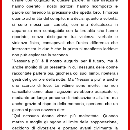
hanno operato i nostri scrittori: hanno ricomposto le
parole conferendo la precisione che spetta loro. Timorosi
quanto ad entità del compito, ma decisi quanto a volontà,
si sono mossi con cautela, con una delicatezza in
apparenza non coniugabile con la brutalità che hanno
riportato, senza distinguere tra violenza verbale e
violenza fisica, consapevoli che l’unica differenza che
intercorre tra le due è che la prima si manifesta laddove
non può esplodere la seconda.
“Nessuna più” è il nostro augurio per il futuro, ma è
anche monito di un presente in cui nessuna delle donne
raccontate parlerà più, giocherà coi suoi bimbi, ripeterà i
gesti del giorno e della notte. Ma “Nessuna più” è anche
uno scorcio di luce. Le vittime sono morte, ma non
cancellate come alcuni aguzzini avrebbero auspicato e,
mediante un lungo percorso di rieducazione all’altro, ma
anche grazie al rispetto della memoria, speriamo che un
giorno si possa davvero dire:
“Qui nessuna donna viene più maltrattata. Quando
marito e moglie giungono al limite della sopportazione,
decidono di divorziare e portano avanti civilmente la