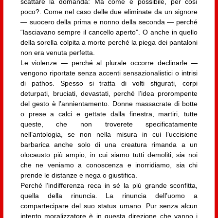
scattare la domanda: Ma come è possibile, per così
poco?. Come nel caso delle due eliminate da un signore
— suocero della prima e nonno della seconda — perché
“lasciavano sempre il cancello aperto”. O anche in quello
della sorella colpita a morte perché la piega dei pantaloni
non era venuta perfetta.
Le violenze — perché al plurale occorre declinarle —
vengono riportate senza accenti sensazionalistici o intrisi
di pathos. Spesso si tratta di volti sfigurati, corpi
deturpati, bruciati, devastati, perché l’idea prorompente
del gesto è l’annientamento. Donne massacrate di botte
o prese a calci e gettate dalla finestra, martiri, tutte
queste, che non troverete specificatamente
nell’antologia, se non nella misura in cui l’uccisione
barbarica anche solo di una creatura rimanda a un
olocausto più ampio, in cui siamo tutti demoliti, sia noi
che ne veniamo a conoscenza e inorridiamo, sia chi
prende le distanze e nega o giustifica.
Perché l’indifferenza reca in sé la più grande sconfitta,
quella della rinuncia. La rinuncia dell’uomo a
compartecipare del suo status umano. Pur senza alcun
intento moralizzatore è in questa direzione che vanno i