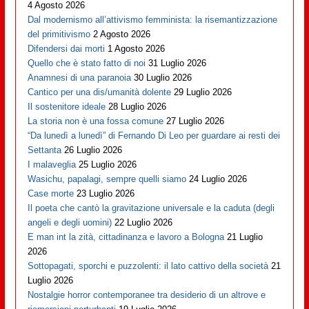
4 Agosto 2026
Dal modernismo all’attivismo femminista: la risemantizzazione
del primitivismo
2 Agosto 2026
Difendersi dai morti
1 Agosto 2026
Quello che è stato fatto di noi
31 Luglio 2026
Anamnesi di una paranoia
30 Luglio 2026
Cantico per una dis/umanità dolente
29 Luglio 2026
Il sostenitore ideale
28 Luglio 2026
La storia non è una fossa comune
27 Luglio 2026
“Da lunedì a lunedì” di Fernando Di Leo per guardare ai resti dei
Settanta
26 Luglio 2026
I malaveglia
25 Luglio 2026
Wasichu, papalagi, sempre quelli siamo
24 Luglio 2026
Case morte
23 Luglio 2026
Il poeta che cantò la gravitazione universale e la caduta (degli
angeli e degli uomini)
22 Luglio 2026
E man int la zità, cittadinanza e lavoro a Bologna
21 Luglio
2026
Sottopagati, sporchi e puzzolenti: il lato cattivo della società
21
Luglio 2026
Nostalgie horror contemporanee tra desiderio di un altrove e