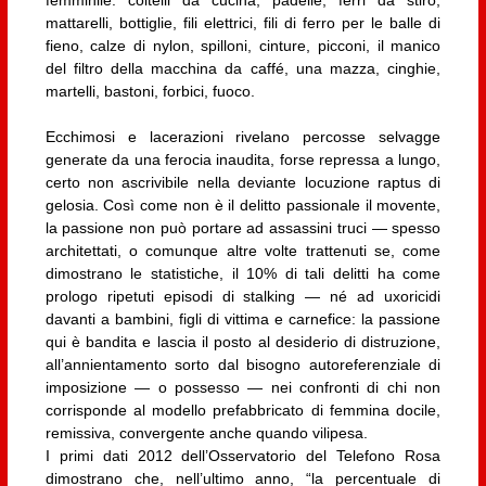
femminile: coltelli da cucina, padelle, ferri da stiro,
mattarelli, bottiglie, fili elettrici, fili di ferro per le balle di
fieno, calze di nylon, spilloni, cinture, picconi, il manico
del filtro della macchina da caffé, una mazza, cinghie,
martelli, bastoni, forbici, fuoco.
Ecchimosi e lacerazioni rivelano percosse selvagge
generate da una ferocia inaudita, forse repressa a lungo,
certo non ascrivibile nella deviante locuzione raptus di
gelosia. Così come non è il delitto passionale il movente,
la passione non può portare ad assassini truci — spesso
architettati, o comunque altre volte trattenuti se, come
dimostrano le statistiche, il 10% di tali delitti ha come
prologo ripetuti episodi di stalking — né ad uxoricidi
davanti a bambini, figli di vittima e carnefice: la passione
qui è bandita e lascia il posto al desiderio di distruzione,
all’annientamento sorto dal bisogno autoreferenziale di
imposizione — o possesso — nei confronti di chi non
corrisponde al modello prefabbricato di femmina docile,
remissiva, convergente anche quando vilipesa.
I primi dati 2012 dell’Osservatorio del Telefono Rosa
dimostrano che, nell’ultimo anno, “la percentuale di