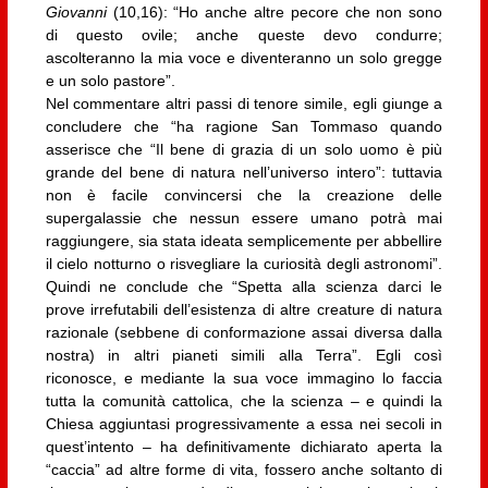
Giovanni
(10,16): “Ho anche altre pecore che non sono
di questo ovile; anche queste devo condurre;
ascolteranno la mia voce e diventeranno un solo gregge
e un solo pastore”.
Nel commentare altri passi di tenore simile, egli giunge a
concludere che “ha ragione San Tommaso quando
asserisce che “Il bene di grazia di un solo uomo è più
grande del bene di natura nell’universo intero”: tuttavia
non è facile convincersi che la creazione delle
supergalassie che nessun essere umano potrà mai
raggiungere, sia stata ideata semplicemente per abbellire
il cielo notturno o risvegliare la curiosità degli astronomi”.
Quindi ne conclude che “Spetta alla scienza darci le
prove irrefutabili dell’esistenza di altre creature di natura
razionale (sebbene di conformazione assai diversa dalla
nostra) in altri pianeti simili alla Terra”. Egli così
riconosce, e mediante la sua voce immagino lo faccia
tutta la comunità cattolica, che la scienza – e quindi la
Chiesa aggiuntasi progressivamente a essa nei secoli in
quest’intento – ha definitivamente dichiarato aperta la
“caccia” ad altre forme di vita, fossero anche soltanto di