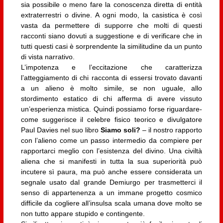
sia possibile o meno fare la conoscenza diretta di entità
extraterrestri o divine. A ogni modo, la casistica è così
vasta da permettere di supporre che molti di questi
racconti siano dovuti a suggestione e di verificare che in
tutti questi casi è sorprendente la similitudine da un punto
di vista narrativo.
L’impotenza e l’eccitazione che caratterizza
l’atteggiamento di chi racconta di essersi trovato davanti
a un alieno è molto simile, se non uguale, allo
stordimento estatico di chi afferma di avere vissuto
un’esperienza mistica. Quindi possiamo forse riguardare-
come suggerisce il celebre fisico teorico e divulgatore
Paul Davies nel suo libro
Siamo soli?
– il nostro rapporto
con l’alieno come un passo intermedio da compiere per
rapportarci meglio con l’esistenza del divino. Una civiltà
aliena che si manifesti in tutta la sua superiorità può
incutere sì paura, ma può anche essere considerata un
segnale usato dal grande Demiurgo per trasmetterci il
senso di appartenenza a un immane progetto cosmico
difficile da cogliere all’insulsa scala umana dove molto se
non tutto appare stupido e contingente.