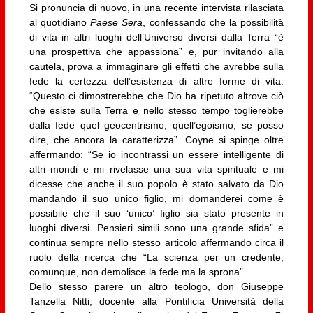
Si pronuncia di nuovo, in una recente intervista rilasciata
al quotidiano
Paese Sera
, confessando che la possibilità
di vita in altri luoghi dell’Universo diversi dalla Terra “è
una prospettiva che appassiona” e, pur invitando alla
cautela, prova a immaginare gli effetti che avrebbe sulla
fede la certezza dell’esistenza di altre forme di vita:
“Questo ci dimostrerebbe che Dio ha ripetuto altrove ciò
che esiste sulla Terra e nello stesso tempo toglierebbe
dalla fede quel geocentrismo, quell’egoismo, se posso
dire, che ancora la caratterizza”. Coyne si spinge oltre
affermando: “Se io incontrassi un essere intelligente di
altri mondi e mi rivelasse una sua vita spirituale e mi
dicesse che anche il suo popolo è stato salvato da Dio
mandando il suo unico figlio, mi domanderei come è
possibile che il suo ‘unico’ figlio sia stato presente in
luoghi diversi. Pensieri simili sono una grande sfida” e
continua sempre nello stesso articolo affermando circa il
ruolo della ricerca che “La scienza per un credente,
comunque, non demolisce la fede ma la sprona”.
Dello stesso parere un altro teologo, don Giuseppe
Tanzella Nitti, docente alla Pontificia Università della