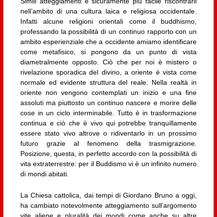
Simili atteggiamenti è sicuramente più facile riscontrarli
nell’ambito di una cultura laica e religiosa occidentale.
Infatti alcune religioni orientali come il buddhismo,
professando la possibilità di un continuo rapporto con un
ambito esperienziale che a occidente amiamo identificare
come metafisico, si pongono da un punto di vista
diametralmente opposto. Ciò che per noi è mistero o
rivelazione sporadica del divino, a oriente è vista come
normale ed evidente struttura del reale. Nella realtà in
oriente non vengono contemplati un inizio e una fine
assoluti ma piuttosto un continuo nascere e morire delle
cose in un ciclo interminabile. Tutto è in trasformazione
continua e ciò che è vivo qui potrebbe tranquillamente
essere stato vivo altrove o ridiventarlo in un prossimo
futuro grazie al fenomeno della trasmigrazione.
Posizione, questa, in perfetto accordo con la possibilità di
vita extraterrestre: per il Buddismo vi è un infinito numero
di mondi abitati.
La Chiesa cattolica, dai tempi di Giordano Bruno a oggi,
ha cambiato notevolmente atteggiamento sull’argomento
vite aliene e pluralità dei mondi come anche su altre