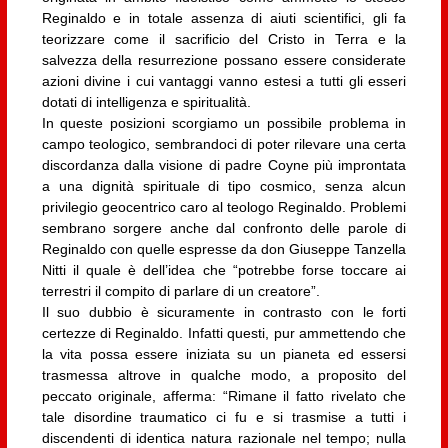
Reginaldo e in totale assenza di aiuti scientifici, gli fa
teorizzare come il sacrificio del Cristo in Terra e la
salvezza della resurrezione possano essere considerate
azioni divine i cui vantaggi vanno estesi a tutti gli esseri
dotati di intelligenza e spiritualità.
In queste posizioni scorgiamo un possibile problema in
campo teologico, sembrandoci di poter rilevare una certa
discordanza dalla visione di padre Coyne più improntata
a una dignità spirituale di tipo cosmico, senza alcun
privilegio geocentrico caro al teologo Reginaldo. Problemi
sembrano sorgere anche dal confronto delle parole di
Reginaldo con quelle espresse da don Giuseppe Tanzella
Nitti il quale è dell’idea che “potrebbe forse toccare ai
terrestri il compito di parlare di un creatore”.
Il suo dubbio è sicuramente in contrasto con le forti
certezze di Reginaldo. Infatti questi, pur ammettendo che
la vita possa essere iniziata su un pianeta ed essersi
trasmessa altrove in qualche modo, a proposito del
peccato originale, afferma: “Rimane il fatto rivelato che
tale disordine traumatico ci fu e si trasmise a tutti i
discendenti di identica natura razionale nel tempo; nulla