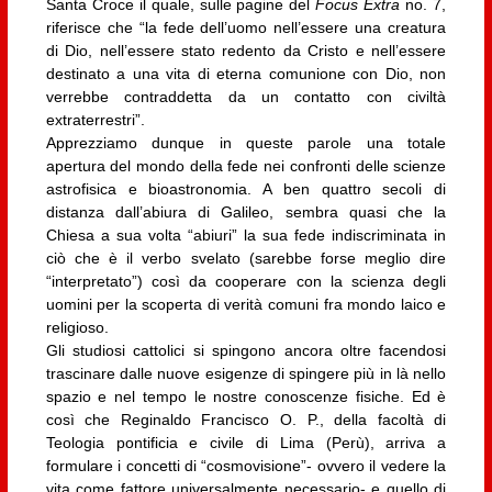
Santa Croce il quale, sulle pagine del
Focus Extra
no. 7,
riferisce che “la fede dell’uomo nell’essere una creatura
di Dio, nell’essere stato redento da Cristo e nell’essere
destinato a una vita di eterna comunione con Dio, non
verrebbe contraddetta da un contatto con civiltà
extraterrestri”.
Apprezziamo dunque in queste parole una totale
apertura del mondo della fede nei confronti delle scienze
astrofisica e bioastronomia. A ben quattro secoli di
distanza dall’abiura di Galileo, sembra quasi che la
Chiesa a sua volta “abiuri” la sua fede indiscriminata in
ciò che è il verbo svelato (sarebbe forse meglio dire
“interpretato”) così da cooperare con la scienza degli
uomini per la scoperta di verità comuni fra mondo laico e
religioso.
Gli studiosi cattolici si spingono ancora oltre facendosi
trascinare dalle nuove esigenze di spingere più in là nello
spazio e nel tempo le nostre conoscenze fisiche. Ed è
così che Reginaldo Francisco O. P., della facoltà di
Teologia pontificia e civile di Lima (Perù), arriva a
formulare i concetti di “cosmovisione”- ovvero il vedere la
vita come fattore universalmente necessario- e quello di