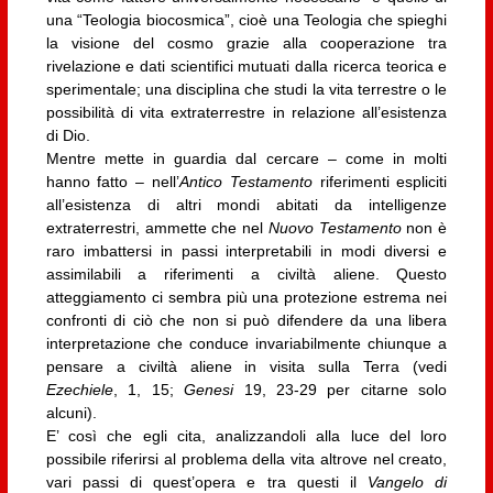
una “Teologia biocosmica”, cioè una Teologia che spieghi
la visione del cosmo grazie alla cooperazione tra
rivelazione e dati scientifici mutuati dalla ricerca teorica e
sperimentale; una disciplina che studi la vita terrestre o le
possibilità di vita extraterrestre in relazione all’esistenza
di Dio.
Mentre mette in guardia dal cercare – come in molti
hanno fatto – nell’
Antico Testamento
riferimenti espliciti
all’esistenza di altri mondi abitati da intelligenze
extraterrestri, ammette che nel
Nuovo Testamento
non è
raro imbattersi in passi interpretabili in modi diversi e
assimilabili a riferimenti a civiltà aliene. Questo
atteggiamento ci sembra più una protezione estrema nei
confronti di ciò che non si può difendere da una libera
interpretazione che conduce invariabilmente chiunque a
pensare a civiltà aliene in visita sulla Terra (vedi
Ezechiele
, 1, 15;
Genesi
19, 23-29 per citarne solo
alcuni).
E’ così che egli cita, analizzandoli alla luce del loro
possibile riferirsi al problema della vita altrove nel creato,
vari passi di quest’opera e tra questi il
Vangelo di