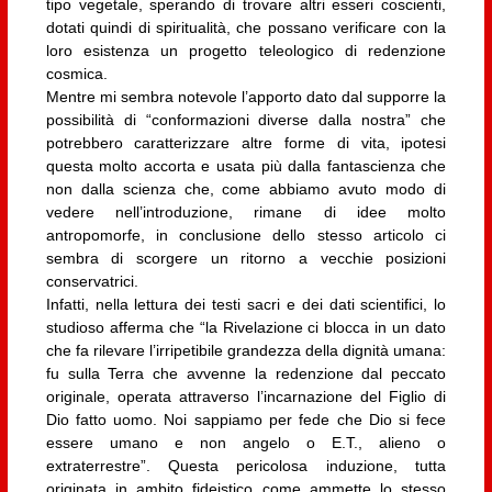
tipo vegetale, sperando di trovare altri esseri coscienti,
dotati quindi di spiritualità, che possano verificare con la
loro esistenza un progetto teleologico di redenzione
cosmica.
Mentre mi sembra notevole l’apporto dato dal supporre la
possibilità di “conformazioni diverse dalla nostra” che
potrebbero caratterizzare altre forme di vita, ipotesi
questa molto accorta e usata più dalla fantascienza che
non dalla scienza che, come abbiamo avuto modo di
vedere nell’introduzione, rimane di idee molto
antropomorfe, in conclusione dello stesso articolo ci
sembra di scorgere un ritorno a vecchie posizioni
conservatrici.
Infatti, nella lettura dei testi sacri e dei dati scientifici, lo
studioso afferma che “la Rivelazione ci blocca in un dato
che fa rilevare l’irripetibile grandezza della dignità umana:
fu sulla Terra che avvenne la redenzione dal peccato
originale, operata attraverso l’incarnazione del Figlio di
Dio fatto uomo. Noi sappiamo per fede che Dio si fece
essere umano e non angelo o E.T., alieno o
extraterrestre”. Questa pericolosa induzione, tutta
originata in ambito fideistico come ammette lo stesso