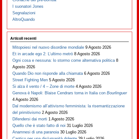
I suonatori Jones
Segnalazioni
AltroQuando
Articoli recenti
Mitopoiesi nel nuovo disordine mondiale
9 Agosto 2026
Et in arcade ego 2: L’ultimo metrò
8 Agosto 2026
Ogni cosa e nessuna: lo stormo come alternativa politica
8
Agosto 2026
Quando Dio non risponde alla chiamata
6 Agosto 2026
Street Fighting Men
5 Agosto 2026
Si alza il vento / 4 – Zone di morte
4 Agosto 2026
Genova è Napoli: Blaise Cendrars torna in Italia con
Bourlinguer
4 Agosto 2026
Dal modernismo all’attivismo femminista: la risemantizzazione
del primitivismo
2 Agosto 2026
Difendersi dai morti
1 Agosto 2026
Quello che è stato fatto di noi
31 Luglio 2026
Anamnesi di una paranoia
30 Luglio 2026
Cantico per una dis/umanità dolente
29 Luglio 2026