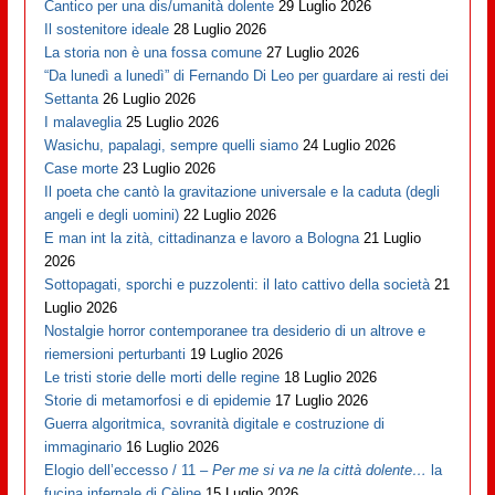
Cantico per una dis/umanità dolente
29 Luglio 2026
Il sostenitore ideale
28 Luglio 2026
La storia non è una fossa comune
27 Luglio 2026
“Da lunedì a lunedì” di Fernando Di Leo per guardare ai resti dei
Settanta
26 Luglio 2026
I malaveglia
25 Luglio 2026
Wasichu, papalagi, sempre quelli siamo
24 Luglio 2026
Case morte
23 Luglio 2026
Il poeta che cantò la gravitazione universale e la caduta (degli
angeli e degli uomini)
22 Luglio 2026
E man int la zità, cittadinanza e lavoro a Bologna
21 Luglio
2026
Sottopagati, sporchi e puzzolenti: il lato cattivo della società
21
Luglio 2026
Nostalgie horror contemporanee tra desiderio di un altrove e
riemersioni perturbanti
19 Luglio 2026
Le tristi storie delle morti delle regine
18 Luglio 2026
Storie di metamorfosi e di epidemie
17 Luglio 2026
Guerra algoritmica, sovranità digitale e costruzione di
immaginario
16 Luglio 2026
Elogio dell’eccesso / 11 –
Per me si va ne la città dolente…
la
fucina infernale di Cèline
15 Luglio 2026