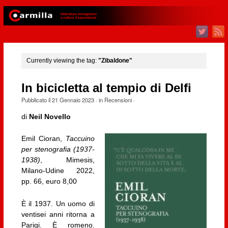
Currently viewing the tag:
"Zibaldone"
In bicicletta al tempio di Delfi
Pubblicato il
21 Gennaio 2023
· in
Recensioni
·
di
Neil Novello
Emil Cioran,
Taccuino
per stenografia (1937-
1938)
, Mimesis,
Milano-Udine 2022,
pp. 66, euro 8,00
È il 1937. Un uomo di
ventisei anni ritorna a
Parigi. È romeno.