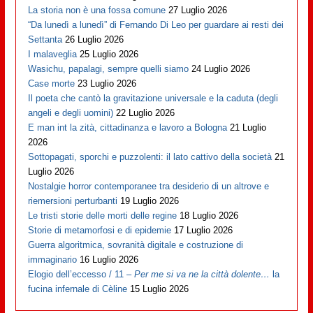
La storia non è una fossa comune
27 Luglio 2026
“Da lunedì a lunedì” di Fernando Di Leo per guardare ai resti dei
Settanta
26 Luglio 2026
I malaveglia
25 Luglio 2026
Wasichu, papalagi, sempre quelli siamo
24 Luglio 2026
Case morte
23 Luglio 2026
Il poeta che cantò la gravitazione universale e la caduta (degli
angeli e degli uomini)
22 Luglio 2026
E man int la zità, cittadinanza e lavoro a Bologna
21 Luglio
2026
Sottopagati, sporchi e puzzolenti: il lato cattivo della società
21
Luglio 2026
Nostalgie horror contemporanee tra desiderio di un altrove e
riemersioni perturbanti
19 Luglio 2026
Le tristi storie delle morti delle regine
18 Luglio 2026
Storie di metamorfosi e di epidemie
17 Luglio 2026
Guerra algoritmica, sovranità digitale e costruzione di
immaginario
16 Luglio 2026
Elogio dell’eccesso / 11 –
Per me si va ne la città dolente…
la
fucina infernale di Cèline
15 Luglio 2026