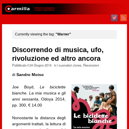
Currently viewing the tag:
"Warner"
Discorrendo di musica, ufo,
rivoluzione ed altro ancora
Pubblicato il
24 Giugno 2015
· in
I suonatori Jones
,
Recensioni
·
di
Sandro Moiso
Joe Boyd,
Le biciclette
bianche. La mia musica e gli
anni sessanta
, Odoya 2014,
pp. 300, € 14,00
Nonostante la distanza degli
argomenti trattati, la lettura di