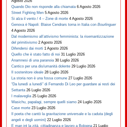
Agosto 2026
Quando Dio non risponde alla chiamata
6 Agosto 2026
Street Fighting Men
5 Agosto 2026
Si alza il vento / 4 – Zone di morte
4 Agosto 2026
Genova è Napoli: Blaise Cendrars torna in Italia con
Bourlinguer
4 Agosto 2026
Dal modernismo all’attivismo femminista: la risemantizzazione
del primitivismo
2 Agosto 2026
Difendersi dai morti
1 Agosto 2026
Quello che è stato fatto di noi
31 Luglio 2026
Anamnesi di una paranoia
30 Luglio 2026
Cantico per una dis/umanità dolente
29 Luglio 2026
Il sostenitore ideale
28 Luglio 2026
La storia non è una fossa comune
27 Luglio 2026
“Da lunedì a lunedì” di Fernando Di Leo per guardare ai resti dei
Settanta
26 Luglio 2026
I malaveglia
25 Luglio 2026
Wasichu, papalagi, sempre quelli siamo
24 Luglio 2026
Case morte
23 Luglio 2026
Il poeta che cantò la gravitazione universale e la caduta (degli
angeli e degli uomini)
22 Luglio 2026
E man int la zità, cittadinanza e lavoro a Bologna
21 Luglio