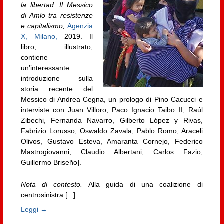
la libertad. Il Messico
di Amlo tra resistenze
e capitalismo,
Agenzia
X, Milano,
2019. Il
libro, illustrato,
contiene
un’interessante
introduzione sulla
storia recente del
Messico di Andrea Cegna, un prologo di Pino Cacucci e
interviste con Juan Villoro, Paco Ignacio Taibo II, Raúl
Zibechi, Fernanda Navarro, Gilberto López y Rivas,
Fabrizio Lorusso, Oswaldo Zavala, Pablo Romo, Araceli
Olivos, Gustavo Esteva, Amaranta Cornejo, Federico
Mastrogiovanni, Claudio Albertani, Carlos Fazio,
Guillermo Briseño].
Nota di contesto.
Alla guida di una coalizione di
centrosinistra [...]
Leggi →