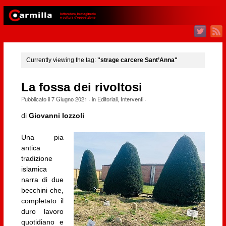
Currently viewing the tag:
"strage carcere Sant’Anna"
La fossa dei rivoltosi
Pubblicato il
7 Giugno 2021
· in
Editoriali
,
Interventi
·
di
Giovanni Iozzoli
Una pia
antica
tradizione
islamica
narra di due
becchini che,
completato il
duro lavoro
quotidiano e