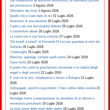
Dal modernismo all’attivismo femminista: la risemantizzazione
del primitivismo
2 Agosto 2026
Difendersi dai morti
1 Agosto 2026
Quello che è stato fatto di noi
31 Luglio 2026
Anamnesi di una paranoia
30 Luglio 2026
Cantico per una dis/umanità dolente
29 Luglio 2026
Il sostenitore ideale
28 Luglio 2026
La storia non è una fossa comune
27 Luglio 2026
“Da lunedì a lunedì” di Fernando Di Leo per guardare ai resti dei
Settanta
26 Luglio 2026
I malaveglia
25 Luglio 2026
Wasichu, papalagi, sempre quelli siamo
24 Luglio 2026
Case morte
23 Luglio 2026
Il poeta che cantò la gravitazione universale e la caduta (degli
angeli e degli uomini)
22 Luglio 2026
E man int la zità, cittadinanza e lavoro a Bologna
21 Luglio
2026
Sottopagati, sporchi e puzzolenti: il lato cattivo della società
21
Luglio 2026
Nostalgie horror contemporanee tra desiderio di un altrove e
riemersioni perturbanti
19 Luglio 2026
Le tristi storie delle morti delle regine
18 Luglio 2026