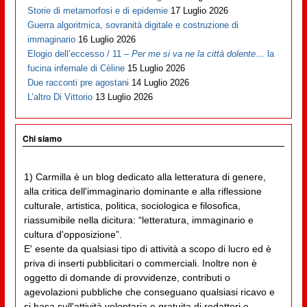
Storie di metamorfosi e di epidemie
17 Luglio 2026
Guerra algoritmica, sovranità digitale e costruzione di
immaginario
16 Luglio 2026
Elogio dell’eccesso / 11 –
Per me si va ne la città dolente…
la
fucina infernale di Cèline
15 Luglio 2026
Due racconti pre agostani
14 Luglio 2026
L’altro Di Vittorio
13 Luglio 2026
Chi siamo
1) Carmilla è un blog dedicato alla letteratura di genere,
alla critica dell'immaginario dominante e alla riflessione
culturale, artistica, politica, sociologica e filosofica,
riassumibile nella dicitura: “letteratura, immaginario e
cultura d'opposizione”.
E' esente da qualsiasi tipo di attività a scopo di lucro ed è
priva di inserti pubblicitari o commerciali. Inoltre non è
oggetto di domande di provvidenze, contributi o
agevolazioni pubbliche che conseguano qualsiasi ricavo e
si basa sull'attività volontaria e gratuita di redattori e