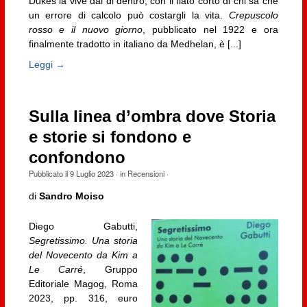
Dukes la vive dal di dentro, con il fiato corto di chi sa che
un errore di calcolo può costargli la vita.
Crepuscolo
rosso e il nuovo giorno
, pubblicato nel 1922 e ora
finalmente tradotto in italiano da Medhelan, è [...]
Leggi →
Sulla linea d’ombra dove Storia
e storie si fondono e
confondono
Pubblicato il
9 Luglio 2023
· in
Recensioni
·
di
Sandro Moiso
Diego Gabutti,
Segretissimo. Una storia
del Novecento da Kim a
Le Carré
, Gruppo
Editoriale Magog, Roma
2023, pp. 316, euro