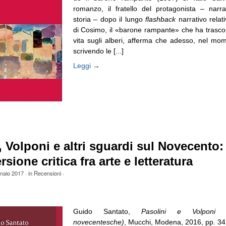
romanzo, il fratello del protagonista – narrat
storia – dopo il lungo
flashback
narrativo relat
di Cosimo, il «barone rampante» che ha trascor
vita sugli alberi, afferma che adesso, nel mom
scrivendo le [...]
Leggi →
, Volponi e altri sguardi sul Novecento:
sione critica fra arte e letteratura
naio 2017
· in
Recensioni
·
Guido Santato,
Pasolini e Volponi (
novecentesche)
, Mucchi, Modena, 2016, pp. 34