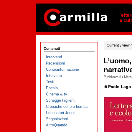
Currently viewi
Contenuti
Interventi
L’uomo, 
Recensioni
narrative
Controinformazione
Interviste
Pubblicato il
1 Marz
Testi
di
Paolo Lago
Poesia
Cinema & tv
Schegge taglienti
Cronache del pre-bomba
I suonatori Jones
Segnalazioni
AltroQuando