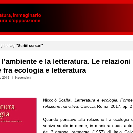
ng the tag:
"Scritti corsari"
l’ambiente e la letteratura. Le relazioni
 fra ecologia e letteratura
o 2018
· in
Recensioni
·
Niccolò Scaffai,
Letteratura e ecologia. Form
relazione narrativa
, Carocci, Roma, 2017, pp. 2
Quando pensavo alla relazione fra ecologia e
veniva subito in mente, in maniera quasi automa
de
Il barone rampante
(1957) di Italo Calv