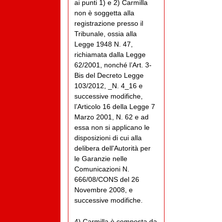
ai punti 1) e 2) Carmilla
non è soggetta alla
registrazione presso il
Tribunale, ossia alla
Legge 1948 N. 47,
richiamata dalla Legge
62/2001, nonché l’Art. 3-
Bis del Decreto Legge
103/2012, _N. 4_16 e
successive modifiche,
l’Articolo 16 della Legge 7
Marzo 2001, N. 62 e ad
essa non si applicano le
disposizioni di cui alla
delibera dell'Autorità per
le Garanzie nelle
Comunicazioni N.
666/08/CONS del 26
Novembre 2008, e
successive modifiche.
4) Carmilla è composta da