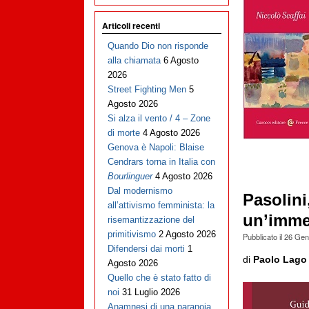
Articoli recenti
Quando Dio non risponde
alla chiamata
6 Agosto
2026
Street Fighting Men
5
Agosto 2026
Si alza il vento / 4 – Zone
di morte
4 Agosto 2026
Genova è Napoli: Blaise
Cendrars torna in Italia con
Bourlinguer
4 Agosto 2026
Dal modernismo
Pasolini
all’attivismo femminista: la
un’immer
risemantizzazione del
primitivismo
2 Agosto 2026
Pubblicato il
26 Gen
Difendersi dai morti
1
di
Paolo Lago
Agosto 2026
Quello che è stato fatto di
noi
31 Luglio 2026
Anamnesi di una paranoia