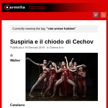
Currently viewing the tag:
"rote armee fraktion"
Suspiria e il chiodo di Cechov
Pubblicato il
19 Gennaio 2019
· in
Cinema & tv
·
di
Walter
Catalano