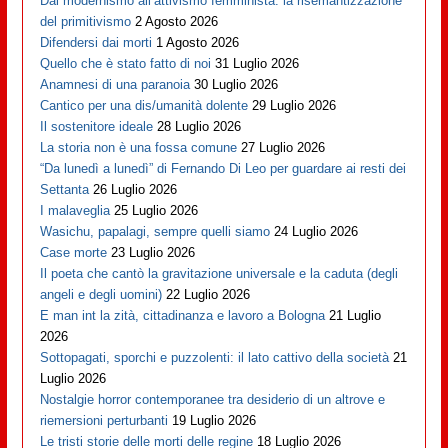
Dal modernismo all’attivismo femminista: la risemantizzazione
del primitivismo
2 Agosto 2026
Difendersi dai morti
1 Agosto 2026
Quello che è stato fatto di noi
31 Luglio 2026
Anamnesi di una paranoia
30 Luglio 2026
Cantico per una dis/umanità dolente
29 Luglio 2026
Il sostenitore ideale
28 Luglio 2026
La storia non è una fossa comune
27 Luglio 2026
“Da lunedì a lunedì” di Fernando Di Leo per guardare ai resti dei
Settanta
26 Luglio 2026
I malaveglia
25 Luglio 2026
Wasichu, papalagi, sempre quelli siamo
24 Luglio 2026
Case morte
23 Luglio 2026
Il poeta che cantò la gravitazione universale e la caduta (degli
angeli e degli uomini)
22 Luglio 2026
E man int la zità, cittadinanza e lavoro a Bologna
21 Luglio
2026
Sottopagati, sporchi e puzzolenti: il lato cattivo della società
21
Luglio 2026
Nostalgie horror contemporanee tra desiderio di un altrove e
riemersioni perturbanti
19 Luglio 2026
Le tristi storie delle morti delle regine
18 Luglio 2026