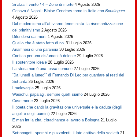
Si alza il vento / 4 – Zone di morte
4 Agosto 2026
Genova è Napoli: Blaise Cendrars torna in Italia con
Bourlinguer
4 Agosto 2026
Dal modernismo all’attivismo femminista: la risemantizzazione
del primitivismo
2 Agosto 2026
Difendersi dai morti
1 Agosto 2026
Quello che è stato fatto di noi
31 Luglio 2026
Anamnesi di una paranoia
30 Luglio 2026
Cantico per una dis/umanità dolente
29 Luglio 2026
Il sostenitore ideale
28 Luglio 2026
La storia non è una fossa comune
27 Luglio 2026
“Da lunedì a lunedì” di Fernando Di Leo per guardare ai resti dei
Settanta
26 Luglio 2026
I malaveglia
25 Luglio 2026
Wasichu, papalagi, sempre quelli siamo
24 Luglio 2026
Case morte
23 Luglio 2026
Il poeta che cantò la gravitazione universale e la caduta (degli
angeli e degli uomini)
22 Luglio 2026
E man int la zità, cittadinanza e lavoro a Bologna
21 Luglio
2026
Sottopagati, sporchi e puzzolenti: il lato cattivo della società
21