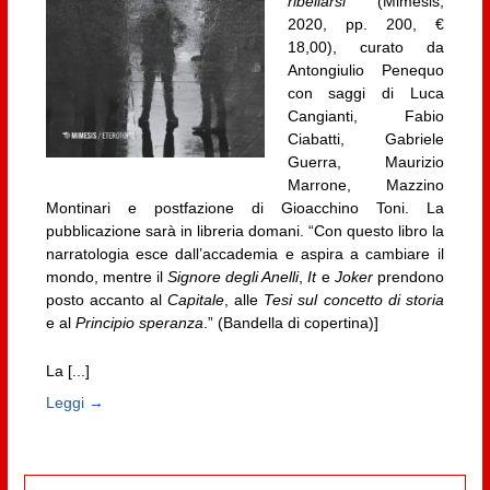
ribellarsi
(Mimesis,
2020, pp. 200, €
18,00), curato da
Antongiulio Penequo
con saggi di Luca
Cangianti, Fabio
Ciabatti, Gabriele
Guerra, Maurizio
Marrone, Mazzino
Montinari e postfazione di Gioacchino Toni. La
pubblicazione sarà in libreria domani. “Con questo libro la
narratologia esce dall’accademia e aspira a cambiare il
mondo, mentre il
Signore degli Anelli
,
It
e
Joker
prendono
posto accanto al
Capitale
, alle
Tesi sul concetto di storia
e al
Principio speranza
.” (Bandella di copertina)]
La [...]
Leggi →