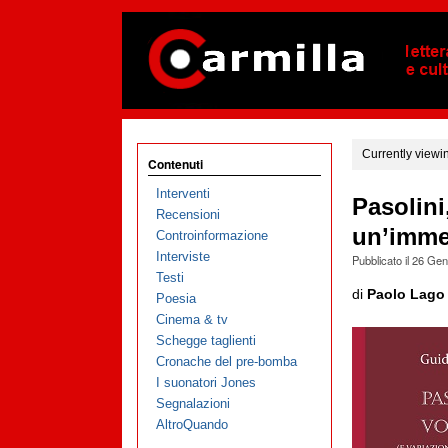
Currently viewi
Contenuti
Interventi
Pasolini
Recensioni
un’immer
Controinformazione
Interviste
Pubblicato il
26 Gen
Testi
di
Paolo Lago
Poesia
Cinema & tv
Schegge taglienti
Cronache del pre-bomba
I suonatori Jones
Segnalazioni
AltroQuando