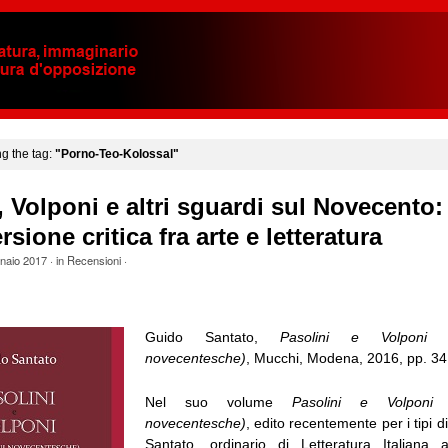
ng the tag:
"Porno-Teo-Kolossal"
, Volponi e altri sguardi sul Novecento:
sione critica fra arte e letteratura
naio 2017
· in
Recensioni
·
Guido Santato,
Pasolini e Volponi (
novecentesche)
, Mucchi, Modena, 2016, pp. 34
Nel suo volume
Pasolini e Volponi 
novecentesche)
, edito recentemente per i tipi 
Santato, ordinario di Letteratura Italiana al