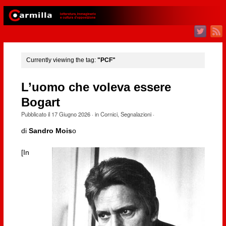
Currently viewing the tag:
"PCF"
L’uomo che voleva essere
Bogart
Pubblicato il
17 Giugno 2026
· in
Cornici
,
Segnalazioni
·
di
Sandro Mois
o
[In