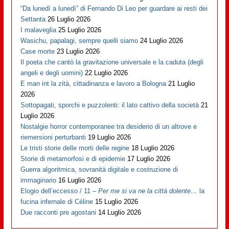
“Da lunedì a lunedì” di Fernando Di Leo per guardare ai resti dei
Settanta
26 Luglio 2026
I malaveglia
25 Luglio 2026
Wasichu, papalagi, sempre quelli siamo
24 Luglio 2026
Case morte
23 Luglio 2026
Il poeta che cantò la gravitazione universale e la caduta (degli
angeli e degli uomini)
22 Luglio 2026
E man int la zità, cittadinanza e lavoro a Bologna
21 Luglio
2026
Sottopagati, sporchi e puzzolenti: il lato cattivo della società
21
Luglio 2026
Nostalgie horror contemporanee tra desiderio di un altrove e
riemersioni perturbanti
19 Luglio 2026
Le tristi storie delle morti delle regine
18 Luglio 2026
Storie di metamorfosi e di epidemie
17 Luglio 2026
Guerra algoritmica, sovranità digitale e costruzione di
immaginario
16 Luglio 2026
Elogio dell’eccesso / 11 –
Per me si va ne la città dolente…
la
fucina infernale di Cèline
15 Luglio 2026
Due racconti pre agostani
14 Luglio 2026