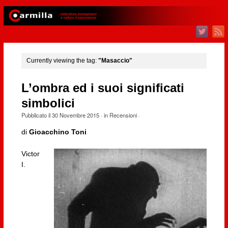
Currently viewing the tag:
"Masaccio"
L’ombra ed i suoi significati
simbolici
Pubblicato il
30 Novembre 2015
· in
Recensioni
·
di
Gioacchino Toni
Victor
I.