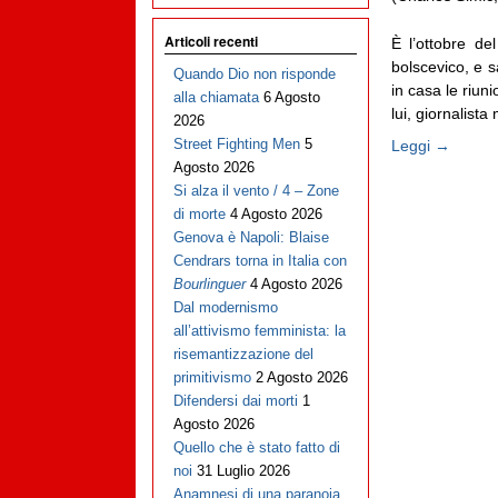
Articoli recenti
È l’ottobre d
bolscevico, e s
Quando Dio non risponde
in casa le riuni
alla chiamata
6 Agosto
lui, giornalista
2026
Street Fighting Men
5
Leggi →
Agosto 2026
Si alza il vento / 4 – Zone
di morte
4 Agosto 2026
Genova è Napoli: Blaise
Cendrars torna in Italia con
Bourlinguer
4 Agosto 2026
Dal modernismo
all’attivismo femminista: la
risemantizzazione del
primitivismo
2 Agosto 2026
Difendersi dai morti
1
Agosto 2026
Quello che è stato fatto di
noi
31 Luglio 2026
Anamnesi di una paranoia