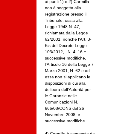
ai punti 1) e 2) Carmilla
non è soggetta alla
registrazione presso il
Tribunale, ossia alla
Legge 1948 N. 47,
richiamata dalla Legge
62/2001, nonché l’Art. 3-
Bis del Decreto Legge
103/2012, _N. 4_16 e
successive modifiche,
l’Articolo 16 della Legge 7
Marzo 2001, N. 62 e ad
essa non si applicano le
disposizioni di cui alla
delibera dell'Autorità per
le Garanzie nelle
Comunicazioni N.
666/08/CONS del 26
Novembre 2008, e
successive modifiche.
4) Carmilla è composta da