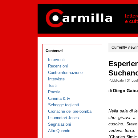
Currently viewi
Contenuti
Interventi
Esperien
Recensioni
Suchan
Controinformazione
Interviste
Pubblicato il
31 Lugl
Testi
di
Diego Gabut
Poesia
Cinema & tv
Schegge taglienti
Nella sala di l
Cronache del pre-bomba
che girava a 
I suonatori Jones
cuscino. Stav
Segnalazioni
vedeva terra. 
AltroQuando
(Charles Simic