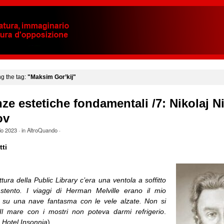
ng the tag:
"Maksim Gor’kij"
ze estetiche fondamentali /7: Nikolaj N
ov
io 2023
· in
AltroQuando
·
ti
ettura della Public Library c’era una ventola a soffitto
stento. I viaggi di Herman Melville erano il mio
o su una nave fantasma con le vele alzate. Non si
Il mare con i mostri non poteva darmi refrigerio
.
,
Hotel Insonnia
)