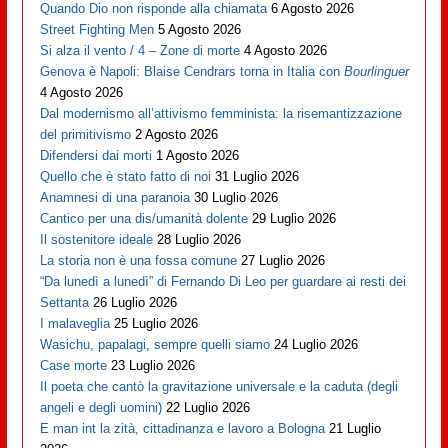
Quando Dio non risponde alla chiamata
6 Agosto 2026
Street Fighting Men
5 Agosto 2026
Si alza il vento / 4 – Zone di morte
4 Agosto 2026
Genova è Napoli: Blaise Cendrars torna in Italia con
Bourlinguer
4 Agosto 2026
Dal modernismo all’attivismo femminista: la risemantizzazione
del primitivismo
2 Agosto 2026
Difendersi dai morti
1 Agosto 2026
Quello che è stato fatto di noi
31 Luglio 2026
Anamnesi di una paranoia
30 Luglio 2026
Cantico per una dis/umanità dolente
29 Luglio 2026
Il sostenitore ideale
28 Luglio 2026
La storia non è una fossa comune
27 Luglio 2026
“Da lunedì a lunedì” di Fernando Di Leo per guardare ai resti dei
Settanta
26 Luglio 2026
I malaveglia
25 Luglio 2026
Wasichu, papalagi, sempre quelli siamo
24 Luglio 2026
Case morte
23 Luglio 2026
Il poeta che cantò la gravitazione universale e la caduta (degli
angeli e degli uomini)
22 Luglio 2026
E man int la zità, cittadinanza e lavoro a Bologna
21 Luglio