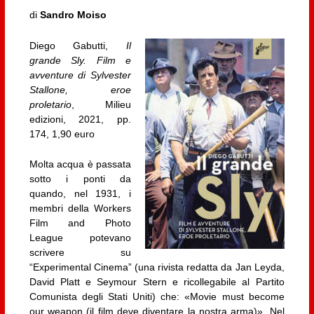
di
Sandro Moiso
Diego Gabutti,
Il
grande Sly. Film e
avventure di Sylvester
Stallone, eroe
proletario
, Milieu
edizioni, 2021, pp.
174, 1,90 euro
Molta acqua è passata
sotto i ponti da
quando, nel 1931, i
membri della Workers
Film and Photo
League potevano
scrivere su
“Experimental Cinema” (una rivista redatta da Jan Leyda,
David Platt e Seymour Stern e ricollegabile al Partito
Comunista degli Stati Uniti) che: «Movie must become
our weapon (il film deve diventare la nostra arma)». Nel