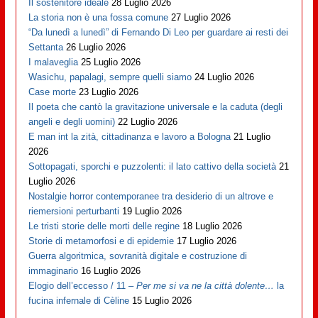
Il sostenitore ideale
28 Luglio 2026
La storia non è una fossa comune
27 Luglio 2026
“Da lunedì a lunedì” di Fernando Di Leo per guardare ai resti dei
Settanta
26 Luglio 2026
I malaveglia
25 Luglio 2026
Wasichu, papalagi, sempre quelli siamo
24 Luglio 2026
Case morte
23 Luglio 2026
Il poeta che cantò la gravitazione universale e la caduta (degli
angeli e degli uomini)
22 Luglio 2026
E man int la zità, cittadinanza e lavoro a Bologna
21 Luglio
2026
Sottopagati, sporchi e puzzolenti: il lato cattivo della società
21
Luglio 2026
Nostalgie horror contemporanee tra desiderio di un altrove e
riemersioni perturbanti
19 Luglio 2026
Le tristi storie delle morti delle regine
18 Luglio 2026
Storie di metamorfosi e di epidemie
17 Luglio 2026
Guerra algoritmica, sovranità digitale e costruzione di
immaginario
16 Luglio 2026
Elogio dell’eccesso / 11 –
Per me si va ne la città dolente…
la
fucina infernale di Cèline
15 Luglio 2026