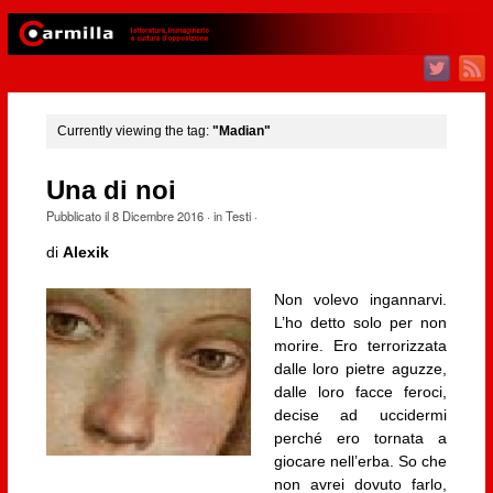
Currently viewing the tag:
"Madian"
Una di noi
Pubblicato il
8 Dicembre 2016
· in
Testi
·
di
Alexik
Non volevo ingannarvi.
L’ho detto solo per non
morire. Ero terrorizzata
dalle loro pietre aguzze,
dalle loro facce feroci,
decise ad uccidermi
perché ero tornata a
giocare nell’erba. So che
non avrei dovuto farlo,