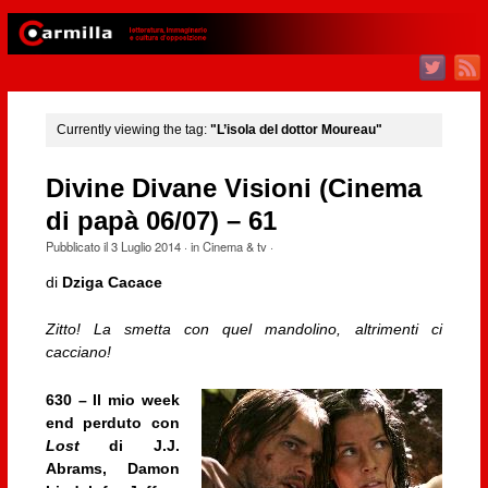
Currently viewing the tag:
"L’isola del dottor Moureau"
Divine Divane Visioni (Cinema
di papà 06/07) – 61
Pubblicato il
3 Luglio 2014
· in
Cinema & tv
·
di
Dziga Cacace
Zitto! La smetta con quel mandolino, altrimenti ci
cacciano!
630 – Il mio week
end perduto con
Lost
di J.J.
Abrams, Damon