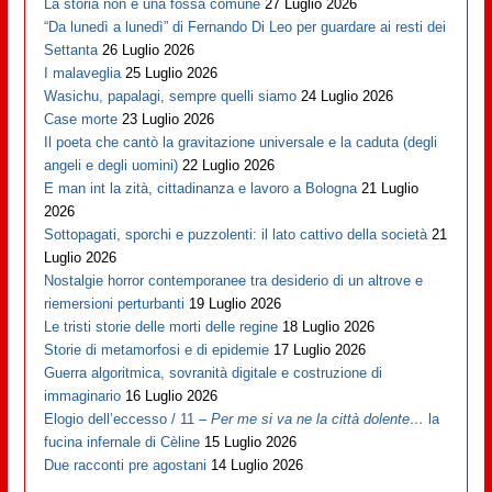
La storia non è una fossa comune
27 Luglio 2026
“Da lunedì a lunedì” di Fernando Di Leo per guardare ai resti dei
Settanta
26 Luglio 2026
I malaveglia
25 Luglio 2026
Wasichu, papalagi, sempre quelli siamo
24 Luglio 2026
Case morte
23 Luglio 2026
Il poeta che cantò la gravitazione universale e la caduta (degli
angeli e degli uomini)
22 Luglio 2026
E man int la zità, cittadinanza e lavoro a Bologna
21 Luglio
2026
Sottopagati, sporchi e puzzolenti: il lato cattivo della società
21
Luglio 2026
Nostalgie horror contemporanee tra desiderio di un altrove e
riemersioni perturbanti
19 Luglio 2026
Le tristi storie delle morti delle regine
18 Luglio 2026
Storie di metamorfosi e di epidemie
17 Luglio 2026
Guerra algoritmica, sovranità digitale e costruzione di
immaginario
16 Luglio 2026
Elogio dell’eccesso / 11 –
Per me si va ne la città dolente…
la
fucina infernale di Cèline
15 Luglio 2026
Due racconti pre agostani
14 Luglio 2026