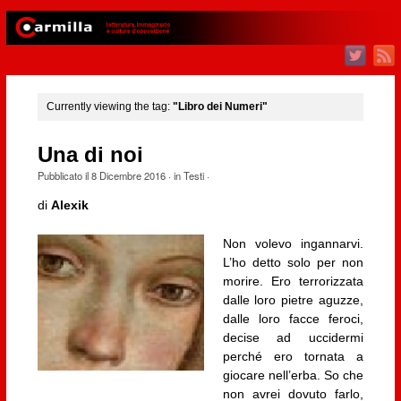
Currently viewing the tag:
"Libro dei Numeri"
Una di noi
Pubblicato il
8 Dicembre 2016
· in
Testi
·
di
Alexik
Non volevo ingannarvi.
L’ho detto solo per non
morire. Ero terrorizzata
dalle loro pietre aguzze,
dalle loro facce feroci,
decise ad uccidermi
perché ero tornata a
giocare nell’erba. So che
non avrei dovuto farlo,