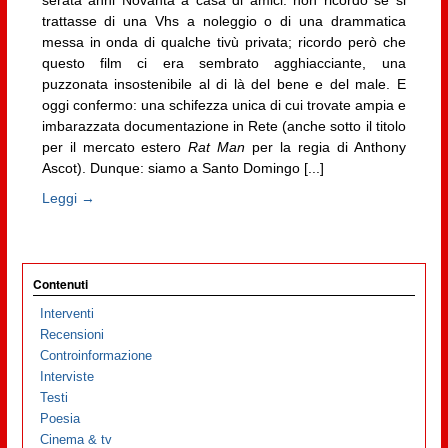
serata anni Novanta a casa di amici: non ricordo se si
trattasse di una Vhs a noleggio o di una drammatica
messa in onda di qualche tivù privata; ricordo però che
questo film ci era sembrato agghiacciante, una
puzzonata insostenibile al di là del bene e del male. E
oggi confermo: una schifezza unica di cui trovate ampia e
imbarazzata documentazione in Rete (anche sotto il titolo
per il mercato estero
Rat Man
per la regia di Anthony
Ascot). Dunque: siamo a Santo Domingo [...]
Leggi →
Contenuti
Interventi
Recensioni
Controinformazione
Interviste
Testi
Poesia
Cinema & tv