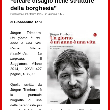
“creare disagio nelle strutture
della borghesia”
Pubblicato il
2 Ottobre 2015
· in
Cinema & tv
·
di
Gioacchino Toni
Jürgen Trimborn,
Un giorno è un
anno è una vita.
Rainer Werner
Fassbinder. La
biografia
, Il
Saggiatore, Milano
2014, XXVIII-427
pagine, € 35,00
Quella scritta da
Jürgen Trimborn è
la puntuale
biografia di una
delle personalità più