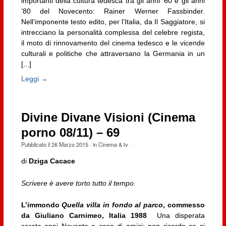
importanti della cultura tedesca tra gli anni ’60 e gli anni
’80 del Novecento: Rainer Werner Fassbinder.
Nell’imponente testo edito, per l’Italia, da Il Saggiatore, si
intrecciano la personalità complessa del celebre regista,
il moto di rinnovamento del cinema tedesco e le vicende
culturali e politiche che attraversano la Germania in un
[...]
Leggi →
Divine Divane Visioni (Cinema
porno 08/11) – 69
Pubblicato il
26 Marzo 2015
· in
Cinema & tv
·
di
Dziga Cacace
Scrivere è avere torto tutto il tempo.
L’immondo
Quella villa in fondo al parco
, commesso
da Giuliano Carnimeo, Italia 1988
Una disperata