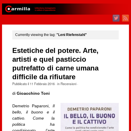
Currently viewing the tag:
"Leni Riefenstahl"
Estetiche del potere. Arte,
artisti e quel pasticcio
putrefatto di carne umana
difficile da rifiutare
Pubblicato il
11 Febbraio 2016
· in
Recensioni
·
di
Gioacchino Toni
Demetrio Paparoni,
Il
bello, il buono e il
cattivo. Come la
politica ha
condizionato l’arte