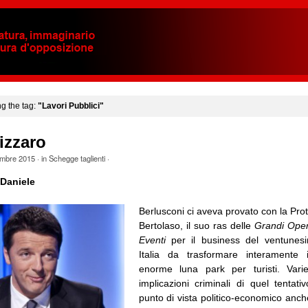
ng the tag:
"Lavori Pubblici"
izzaro
mbre 2015
· in
Schegge taglienti
·
Daniele
Berlusconi ci aveva provato con la Prot
Bertolaso, il suo ras delle
Grandi Ope
Eventi
per il business del ventunes
Italia da trasformare interamente
enorme luna park per turisti. Vari
implicazioni criminali di quel tentati
punto di vista politico-economico anc