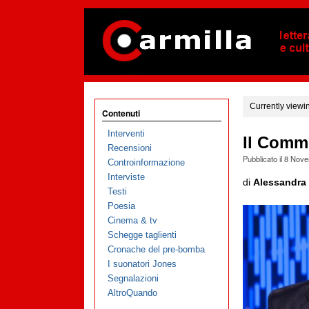
Currently viewi
Contenuti
Interventi
Il Comm
Recensioni
Pubblicato il
8 Nove
Controinformazione
Interviste
di
Alessandra 
Testi
Poesia
Cinema & tv
Schegge taglienti
Cronache del pre-bomba
I suonatori Jones
Segnalazioni
AltroQuando