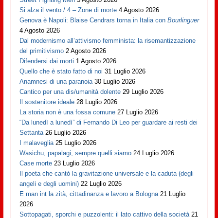
Si alza il vento / 4 – Zone di morte
4 Agosto 2026
Genova è Napoli: Blaise Cendrars torna in Italia con
Bourlinguer
4 Agosto 2026
Dal modernismo all’attivismo femminista: la risemantizzazione
del primitivismo
2 Agosto 2026
Difendersi dai morti
1 Agosto 2026
Quello che è stato fatto di noi
31 Luglio 2026
Anamnesi di una paranoia
30 Luglio 2026
Cantico per una dis/umanità dolente
29 Luglio 2026
Il sostenitore ideale
28 Luglio 2026
La storia non è una fossa comune
27 Luglio 2026
“Da lunedì a lunedì” di Fernando Di Leo per guardare ai resti dei
Settanta
26 Luglio 2026
I malaveglia
25 Luglio 2026
Wasichu, papalagi, sempre quelli siamo
24 Luglio 2026
Case morte
23 Luglio 2026
Il poeta che cantò la gravitazione universale e la caduta (degli
angeli e degli uomini)
22 Luglio 2026
E man int la zità, cittadinanza e lavoro a Bologna
21 Luglio
2026
Sottopagati, sporchi e puzzolenti: il lato cattivo della società
21