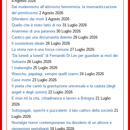
4 Agosto 2026
Dal modernismo all’attivismo femminista: la risemantizzazione
del primitivismo
2 Agosto 2026
Difendersi dai morti
1 Agosto 2026
Quello che è stato fatto di noi
31 Luglio 2026
Anamnesi di una paranoia
30 Luglio 2026
Cantico per una dis/umanità dolente
29 Luglio 2026
Il sostenitore ideale
28 Luglio 2026
La storia non è una fossa comune
27 Luglio 2026
“Da lunedì a lunedì” di Fernando Di Leo per guardare ai resti dei
Settanta
26 Luglio 2026
I malaveglia
25 Luglio 2026
Wasichu, papalagi, sempre quelli siamo
24 Luglio 2026
Case morte
23 Luglio 2026
Il poeta che cantò la gravitazione universale e la caduta (degli
angeli e degli uomini)
22 Luglio 2026
E man int la zità, cittadinanza e lavoro a Bologna
21 Luglio
2026
Sottopagati, sporchi e puzzolenti: il lato cattivo della società
21
Luglio 2026
Nostalgie horror contemporanee tra desiderio di un altrove e
riemersioni perturbanti
19 Luglio 2026