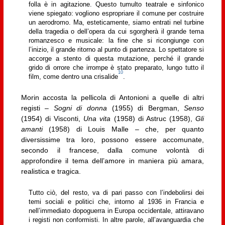
folla è in agitazione. Questo tumulto teatrale e sinfonico
viene spiegato: vogliono espropriare il comune per costruire
un aerodromo. Ma, esteticamente, siamo entrati nel turbine
della tragedia o dell’opera da cui sgorgherà il grande tema
romanzesco e musicale: la fine che si ricongiunge con
l’inizio, il grande ritorno al punto di partenza. Lo spettatore si
accorge a stento di questa mutazione, perché il grande
grido di orrore che irrompe è stato preparato, lungo tutto il
10
film, come dentro una crisalide
.
Morin accosta la pellicola di Antonioni a quelle di altri
registi –
Sogni di donna
(1955) di Bergman,
Senso
(1954) di Visconti,
Una vita
(1958) di Astruc (1958),
Gli
amanti
(1958) di Louis Malle – che, per quanto
diversissime tra loro, possono essere accomunate,
secondo il francese, dalla comune volontà di
approfondire il tema dell’amore in maniera più amara,
realistica e tragica.
Tutto ciò, del resto, va di pari passo con l’indebolirsi dei
temi sociali e politici che, intorno al 1936 in Francia e
nell’immediato dopoguerra in Europa occidentale, attiravano
i registi non conformisti. In altre parole, all’avanguardia che