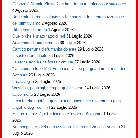
Genova è Napoli: Blaise Cendrars torna in Italia con
Bourlinguer
4 Agosto 2026
Dal modernismo all’attivismo femminista: la risemantizzazione
del primitivismo
2 Agosto 2026
Difendersi dai morti
1 Agosto 2026
Quello che è stato fatto di noi
31 Luglio 2026
Anamnesi di una paranoia
30 Luglio 2026
Cantico per una dis/umanità dolente
29 Luglio 2026
Il sostenitore ideale
28 Luglio 2026
La storia non è una fossa comune
27 Luglio 2026
“Da lunedì a lunedì” di Fernando Di Leo per guardare ai resti dei
Settanta
26 Luglio 2026
I malaveglia
25 Luglio 2026
Wasichu, papalagi, sempre quelli siamo
24 Luglio 2026
Case morte
23 Luglio 2026
Il poeta che cantò la gravitazione universale e la caduta (degli
angeli e degli uomini)
22 Luglio 2026
E man int la zità, cittadinanza e lavoro a Bologna
21 Luglio
2026
Sottopagati, sporchi e puzzolenti: il lato cattivo della società
21
Luglio 2026