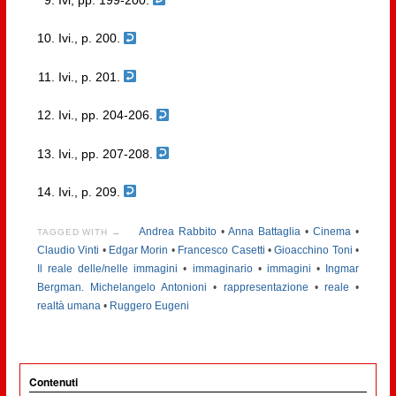
Ivi, pp. 199-200.
Ivi., p. 200.
Ivi., p. 201.
Ivi., pp. 204-206.
Ivi., pp. 207-208.
Ivi., p. 209.
Andrea Rabbito
•
Anna Battaglia
•
Cinema
•
TAGGED WITH →
Claudio Vinti
•
Edgar Morin
•
Francesco Casetti
•
Gioacchino Toni
•
Il reale delle/nelle immagini
•
immaginario
•
immagini
•
Ingmar
Bergman. Michelangelo Antonioni
•
rappresentazione
•
reale
•
realtà umana
•
Ruggero Eugeni
Contenuti