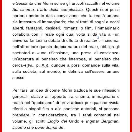
e Sessanta che Morin scrive gli articoli raccolti nel volume
Sul cinema. L’arte della complessità
. Questi suoi pezzi
partono pertanto dalla convinzione che la realtà umana
sia intessuta di immaginario; che si tratti di sogni a occhi
aperti, fantasmi, desideri, romanzi o film, l’immaginario
collabora con il reale ogni qual volta si dà vita a «un
3
universo fantasma dotato di effetto di realtà»
. Il cinema,
nell’affrontare questa doppia natura del reale, obbliga gli
spettatori a «una riflessione, una presa di coscienza,
un’apertura al pensiero che interroga, al pensiero che
cerca»((Ivi., p. X.)), dunque a porsi domande sulla vita,
sulla società, sul mondo, in definiva sull’essere umano
stesso.
Per farsi un’idea di come Morin traduca le sue riflessioni
generali relative al rapporto tra cinema, immaginario e
realtà nel “quotidiano” di brevi articoli per qualche rivista
riferiti a singoli film o alle poetiche autoriali, si possono
prendere in considerazione, tra i tanti contenuti nel
volume, gli scritti
Elogio del
Grido e
Ingmar Bergman.
L’uomo che pone domande
.