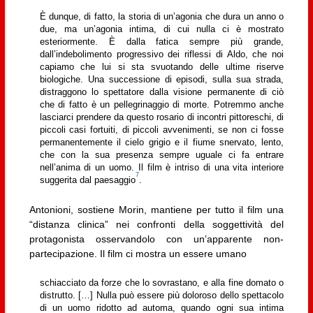
È dunque, di fatto, la storia di un’agonia che dura un anno o
due, ma un’agonia intima, di cui nulla ci è mostrato
esteriormente. È dalla fatica sempre più grande,
dall’indebolimento progressivo dei riflessi di Aldo, che noi
capiamo che lui si sta svuotando delle ultime riserve
biologiche. Una successione di episodi, sulla sua strada,
distraggono lo spettatore dalla visione permanente di ciò
che di fatto è un pellegrinaggio di morte. Potremmo anche
lasciarci prendere da questo rosario di incontri pittoreschi, di
piccoli casi fortuiti, di piccoli avvenimenti, se non ci fosse
permanentemente il cielo grigio e il fiume snervato, lento,
che con la sua presenza sempre uguale ci fa entrare
nell’anima di un uomo. Il film è intriso di una vita interiore
7
suggerita dal paesaggio
.
Antonioni, sostiene Morin, mantiene per tutto il film una
“distanza clinica” nei confronti della soggettività del
protagonista osservandolo con un’apparente non-
partecipazione. Il film ci mostra un essere umano
schiacciato da forze che lo sovrastano, e alla fine domato o
distrutto. […] Nulla può essere più doloroso dello spettacolo
di un uomo ridotto ad automa, quando ogni sua intima