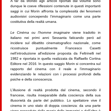
A far da sfondo agli articoli riportati dal volume sono
dunque le coeve riflessioni contenute in questi importanti
saggi in cui Morin affronta la complessità dei fenomeni
audiovisivi concependo l’immaginario come una parte
costitutiva della realtà umana.
Le Cinéma ou l’homme imaginaire
viene tradotto in
italiano nei primi anni Sessanta faticando però ad
incidere sul dibattito cinematografico nazionale, come
ricostruisce puntualmente Francesco Casetti
nell’introduzione all’edizione proposta da Feltrinelli nel
1982 e riportata in quella realizzata da Raffaello Cortina
Editore nel 2016. In questo saggio Morin si concentra sul
rapporto del cinema con il reale e l’immaginario
evidenziando le relazioni con i processi profondi della
psiche e della conoscenza.
L’illusione di realtà prodotta dal cinema, secondo il
francese, risulta inseparabile dalla coscienza della sua
illusorietà da parte del pubblico. Lo spettatore vive il
cinema in uno stato di doppia coscienza: da una parte
viene posseduto dalla magia delle immagini e dall’altro è