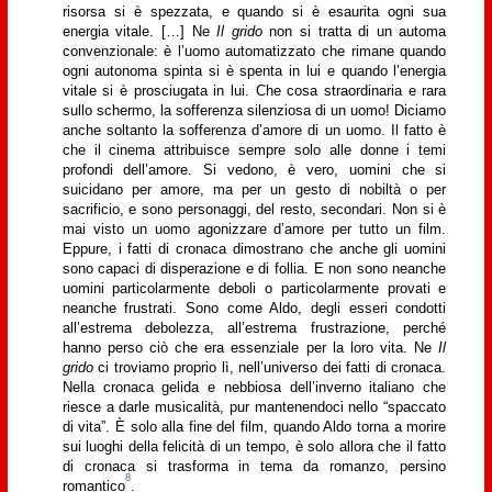
risorsa si è spezzata, e quando si è esaurita ogni sua
energia vitale. […] Ne
Il grido
non si tratta di un automa
convenzionale: è l’uomo automatizzato che rimane quando
ogni autonoma spinta si è spenta in lui e quando l’energia
vitale si è prosciugata in lui. Che cosa straordinaria e rara
sullo schermo, la sofferenza silenziosa di un uomo! Diciamo
anche soltanto la sofferenza d’amore di un uomo. Il fatto è
che il cinema attribuisce sempre solo alle donne i temi
profondi dell’amore. Si vedono, è vero, uomini che si
suicidano per amore, ma per un gesto di nobiltà o per
sacrificio, e sono personaggi, del resto, secondari. Non si è
mai visto un uomo agonizzare d’amore per tutto un film.
Eppure, i fatti di cronaca dimostrano che anche gli uomini
sono capaci di disperazione e di follia. E non sono neanche
uomini particolarmente deboli o particolarmente provati e
neanche frustrati. Sono come Aldo, degli esseri condotti
all’estrema debolezza, all’estrema frustrazione, perché
hanno perso ciò che era essenziale per la loro vita. Ne
Il
grido
ci troviamo proprio lì, nell’universo dei fatti di cronaca.
Nella cronaca gelida e nebbiosa dell’inverno italiano che
riesce a darle musicalità, pur mantenendoci nello “spaccato
di vita”. È solo alla fine del film, quando Aldo torna a morire
sui luoghi della felicità di un tempo, è solo allora che il fatto
di cronaca si trasforma in tema da romanzo, persino
8
romantico
.