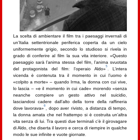
La scelta di ambientare il film tra i paesaggi invernali di
un’Italia settentrionale periferica coperta da un cielo
uniformemente grigio, secondo lo studioso si rivela in
grado di conferire al film la sua vita interiore. «Questo
paesaggio sarà l’anima stessa del film, l’anima svuotata
5
del protagonista del film: l’operaio Aldo»
. L’intera
vicenda è contenuta tra il momento in cui l’uomo è
«colpito a morte» – quando Irma, la donna con cui vive,
lo lascia – «e il momento in cui cade» morendo «senza
neanche compiere un gesto attivo nel suicidio,
lasciandosi cadere dall’alto della torre della raffineria
6
dove lavorava»
, dopo aver rivisto, a distanza di tempo,
la donna amata che nel frattempo si è costruita un’altra
vita senza di lui. Tra questi due terminali c’è il girovagare
di Aldo, che diserta il lavoro e cerca di riempire in qualche
modo le sue infinite e vuote giornate.