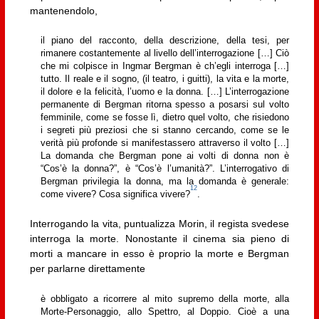
mantenendolo,
il piano del racconto, della descrizione, della tesi, per
rimanere costantemente al livello dell’interrogazione […] Ciò
che mi colpisce in Ingmar Bergman è ch’egli interroga […]
tutto. Il reale e il sogno, (il teatro, i guitti), la vita e la morte,
il dolore e la felicità, l’uomo e la donna. […] L’interrogazione
permanente di Bergman ritorna spesso a posarsi sul volto
femminile, come se fosse lì, dietro quel volto, che risiedono
i segreti più preziosi che si stanno cercando, come se le
verità più profonde si manifestassero attraverso il volto […]
La domanda che Bergman pone ai volti di donna non è
“Cos’è la donna?”, è “Cos’è l’umanità?”. L’interrogativo di
Bergman privilegia la donna, ma la domanda è generale:
12
come vivere? Cosa significa vivere?
.
Interrogando la vita, puntualizza Morin, il regista svedese
interroga la morte. Nonostante il cinema sia pieno di
morti a mancare in esso è proprio la morte e Bergman
per parlarne direttamente
è obbligato a ricorrere al mito supremo della morte, alla
Morte-Personaggio, allo Spettro, al Doppio. Cioè a una