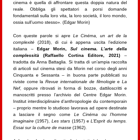
cinema è quella di affrontare questa doppia natura del
reale. Obbliga gli spettatori a porsi domande
fondamentali sulla loro vita, la loro società, il loro mondo,
ossia sull’uomo stesso». (Edgar Morin)
Con queste parole si apre
Le Cinéma, un art de la
complexité
(2018), di cui è appena uscita l’edizione
italiana –
Edgar Morin,
Sul cinema. L’arte della
complessità
(Raffaello Cortina Editore, 2021)
–
tradotta da Anna Battaglia. Si tratta di un’ampia raccolta
di articoli sul cinema stesi da Morin nel corso degli anni
Cinquanta e Sessanta – in buona parte pubblicati su
riviste come la
Revue internationale de filmologie
e
La
Nef
, oppure ritrovati in forma di bozze, dattiloscritti e
manoscritti presso l’archivio del Centre Edgar Morin.
Institut interdisciplinaire d’anthropologie du contemporain
– proprio mentre lo studioso lavorava ad opere destinate
a lasciare il segno come
Le Cinéma ou l’homme
imaginaire
(1957),
Les stars
(1957) e
L’Esprit du temps.
Essai sur la culture de masse
(1962).