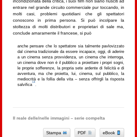
incondizionata della critica, i suoi film non siano riusciti ad
entrare nel grande circuito commerciale pur toccando, in
molti casi, problemi quotidiani che gli spettatori
conoscono in prima persona. Si può incolpare la
stoltezza di molti distributori e proprietari di sale ma,
conclude amaramente il francese, si può
anche pensare che lo spettatore sia talmente pavlovizzato
dal cinema tradizionale da essere incapace, oggi, di aderire
a un cinema senza provvidenza, un cinema che interroga,
un cinema dove non è il pubblico a proiettare i propri sogni,
le proprie sofferenze, la propria sete ardente di felicità e di
avventura, ma che proietta, lui, cinema, sul pubblico, la
mediocrità e la follia della vita – senza offrirgli la risposta
14
salvifica
.
Il reale delle/nelle immagini – serie compelta
Stampa
PDF
eBook