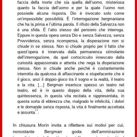
faccia della morte che sia quella dell’uomo, misteriosa
quanto la faccia dell’uomo e per la quale l’uomo non
possiede alcuna risposta. Dio è invocato solo come
un’impossibile possibilità. È l’interrogazione bergmaniana
che ha la prima e l’ultima parola. Il rifiuto della Salvezza non
è una sfida. È l’atto stesso del pensiero che interroga.
Eppure in questa opera senza Dio e senza Salvezza, senza
Provvidenza, senza ricompensa, la disperazione non si
chiude in se stessa. Non si chiude proprio per il fatto che
quest’opera è innervata dalla permanenza stimolante
dell’interrogazione, da quel cortocircuito innescato dalla
curiosità appassionata e attenta che nega la disperazione
stessa. Non si chiude anche perché è costantemente
interrotta da qualcosa di affascinante e stupefacente che è
il gioco, anzi il doppio gioco tra il sogno e la realtà, il teatro
e la vita. […] Bergman inserisce spesso un teatro nel
teatro, ed è in questo doppio della vita, della sua
quintessenza, in questa vita recitata e rappresentata, in
questa sorta di ebbrezza che, malgrado le infelicità, i dolori
e le domande senza risposta, la vita è finalmente accettata
13
e assunta
.
In chiusura Morin invita a riflettere sui motivi per cui,
nonostante Bergman goda dell’ammirazione