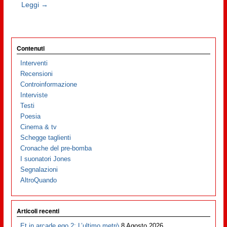
Leggi →
Contenuti
Interventi
Recensioni
Controinformazione
Interviste
Testi
Poesia
Cinema & tv
Schegge taglienti
Cronache del pre-bomba
I suonatori Jones
Segnalazioni
AltroQuando
Articoli recenti
Et in arcade ego 2: L’ultimo metrò
8 Agosto 2026