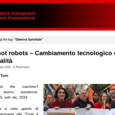
ng the tag:
"Ginevra Sanvitale"
not robots – Cambiamento tecnologico 
alità
aio 2025
· in
Recensioni
·
 Toni
nst the machine?
 lavoro, resistenze
,
5, sett.-dic. 2024
ra a cielo aperto di
Germania alla “Zone à