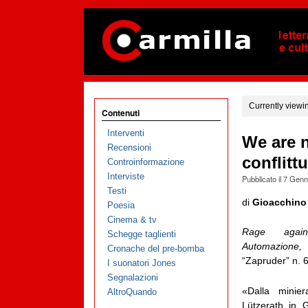
Currently viewi
Contenuti
Interventi
We are 
Recensioni
conflittu
Controinformazione
Interviste
Pubblicato il
7 Genn
Testi
di
Gioacchino
Poesia
Cinema & tv
Rage agai
Schegge taglienti
Automazione,
Cronache del pre-bomba
“Zapruder” n. 6
I suonatori Jones
Segnalazioni
«Dalla minie
AltroQuando
Lützerath in 