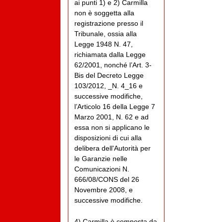
ai punti 1) e 2) Carmilla
non è soggetta alla
registrazione presso il
Tribunale, ossia alla
Legge 1948 N. 47,
richiamata dalla Legge
62/2001, nonché l’Art. 3-
Bis del Decreto Legge
103/2012, _N. 4_16 e
successive modifiche,
l’Articolo 16 della Legge 7
Marzo 2001, N. 62 e ad
essa non si applicano le
disposizioni di cui alla
delibera dell'Autorità per
le Garanzie nelle
Comunicazioni N.
666/08/CONS del 26
Novembre 2008, e
successive modifiche.
4) Carmilla è composta da