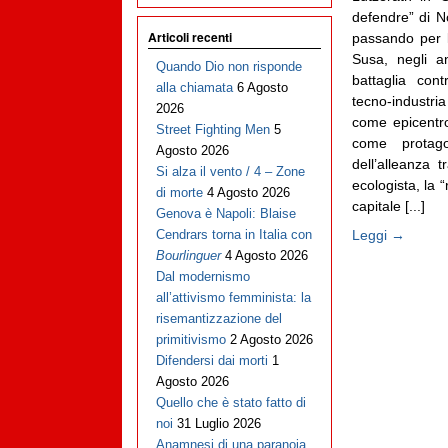
defendre” di 
Articoli recenti
passando per l
Susa, negli an
Quando Dio non risponde
battaglia cont
alla chiamata
6 Agosto
tecno-industri
2026
come epicentro
Street Fighting Men
5
come protago
Agosto 2026
dell’alleanza t
Si alza il vento / 4 – Zone
ecologista, la 
di morte
4 Agosto 2026
capitale [...]
Genova è Napoli: Blaise
Leggi →
Cendrars torna in Italia con
Bourlinguer
4 Agosto 2026
Dal modernismo
all’attivismo femminista: la
risemantizzazione del
primitivismo
2 Agosto 2026
Difendersi dai morti
1
Agosto 2026
Quello che è stato fatto di
noi
31 Luglio 2026
Anamnesi di una paranoia