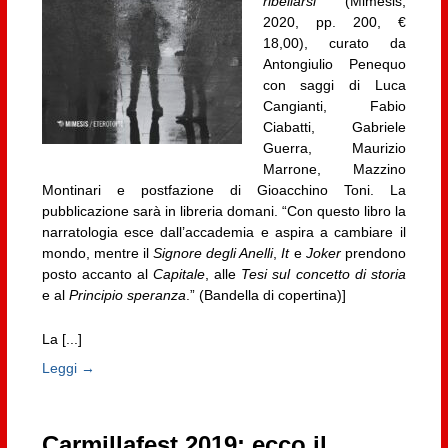
ribellarsi
(Mimesis,
2020, pp. 200, €
18,00), curato da
Antongiulio Penequo
con saggi di Luca
Cangianti, Fabio
Ciabatti, Gabriele
Guerra, Maurizio
Marrone, Mazzino
Montinari e postfazione di Gioacchino Toni. La
pubblicazione sarà in libreria domani. “Con questo libro la
narratologia esce dall’accademia e aspira a cambiare il
mondo, mentre il
Signore degli Anelli
,
It
e
Joker
prendono
posto accanto al
Capitale
, alle
Tesi sul concetto di storia
e al
Principio speranza
.” (Bandella di copertina)]
La [...]
Leggi →
Carmillafest 2019: ecco il