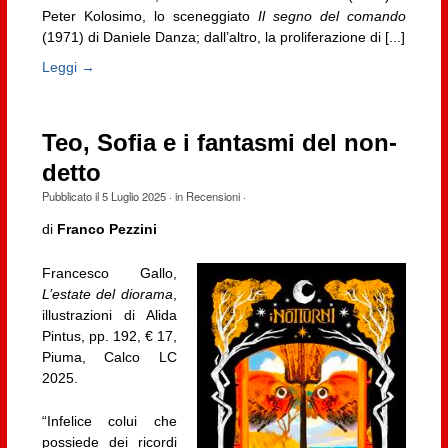
Peter Kolosimo, lo sceneggiato
Il segno del comando
(1971) di Daniele Danza; dall’altro, la proliferazione di [...]
Leggi →
Teo, Sofia e i fantasmi del non-
detto
Pubblicato il
5 Luglio 2025
· in
Recensioni
·
di
Franco Pezzini
Francesco Gallo,
L’estate del diorama
,
illustrazioni di Alida
Pintus, pp. 192, € 17,
Piuma, Calco LC
2025.
“Infelice colui che
possiede dei ricordi