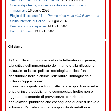
Storie di metamorfosi e di epidemie
17 Luglio 2026
Guerra algoritmica, sovranità digitale e costruzione di
immaginario
16 Luglio 2026
Elogio dell’eccesso / 11 –
Per me si va ne la città dolente…
la
fucina infernale di Cèline
15 Luglio 2026
Due racconti pre agostani
14 Luglio 2026
L’altro Di Vittorio
13 Luglio 2026
Chi siamo
1) Carmilla è un blog dedicato alla letteratura di genere,
alla critica dell'immaginario dominante e alla riflessione
culturale, artistica, politica, sociologica e filosofica,
riassumibile nella dicitura: “letteratura, immaginario e
cultura d'opposizione”.
E' esente da qualsiasi tipo di attività a scopo di lucro ed è
priva di inserti pubblicitari o commerciali. Inoltre non è
oggetto di domande di provvidenze, contributi o
agevolazioni pubbliche che conseguano qualsiasi ricavo e
si basa sull'attività volontaria e gratuita di redattori e