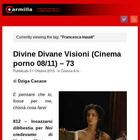
Currently viewing the tag:
"Francesca Inaudi"
Divine Divane Visioni (Cinema
porno 08/11) – 73
Pubblicato il
1 Ottobre 2015
· in
Cinema & tv
·
di
Dziga Cacace
E pensare che io,
fosse per me,
chissà cosa farei
812 – Incazzarsi
dibbestia per
Noi
credevamo
di