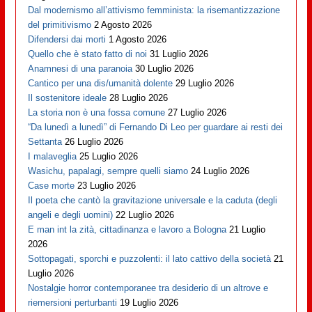
Dal modernismo all’attivismo femminista: la risemantizzazione
del primitivismo
2 Agosto 2026
Difendersi dai morti
1 Agosto 2026
Quello che è stato fatto di noi
31 Luglio 2026
Anamnesi di una paranoia
30 Luglio 2026
Cantico per una dis/umanità dolente
29 Luglio 2026
Il sostenitore ideale
28 Luglio 2026
La storia non è una fossa comune
27 Luglio 2026
“Da lunedì a lunedì” di Fernando Di Leo per guardare ai resti dei
Settanta
26 Luglio 2026
I malaveglia
25 Luglio 2026
Wasichu, papalagi, sempre quelli siamo
24 Luglio 2026
Case morte
23 Luglio 2026
Il poeta che cantò la gravitazione universale e la caduta (degli
angeli e degli uomini)
22 Luglio 2026
E man int la zità, cittadinanza e lavoro a Bologna
21 Luglio
2026
Sottopagati, sporchi e puzzolenti: il lato cattivo della società
21
Luglio 2026
Nostalgie horror contemporanee tra desiderio di un altrove e
riemersioni perturbanti
19 Luglio 2026