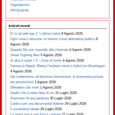
Segnalazioni
AltroQuando
Articoli recenti
Et in arcade ego 2: L’ultimo metrò
8 Agosto 2026
Ogni cosa e nessuna: lo stormo come alternativa politica
8
Agosto 2026
Quando Dio non risponde alla chiamata
6 Agosto 2026
Street Fighting Men
5 Agosto 2026
Si alza il vento / 4 – Zone di morte
4 Agosto 2026
Genova è Napoli: Blaise Cendrars torna in Italia con
Bourlinguer
4 Agosto 2026
Dal modernismo all’attivismo femminista: la risemantizzazione
del primitivismo
2 Agosto 2026
Difendersi dai morti
1 Agosto 2026
Quello che è stato fatto di noi
31 Luglio 2026
Anamnesi di una paranoia
30 Luglio 2026
Cantico per una dis/umanità dolente
29 Luglio 2026
Il sostenitore ideale
28 Luglio 2026
La storia non è una fossa comune
27 Luglio 2026