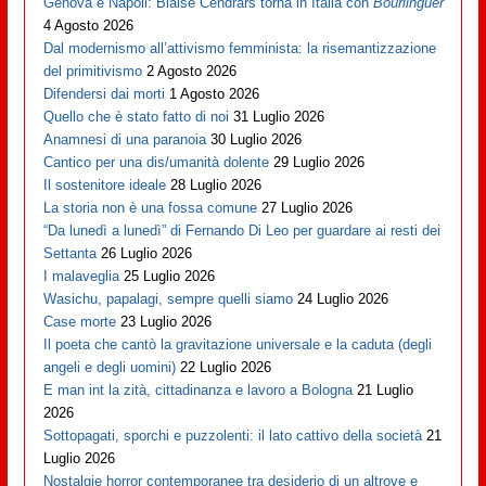
Genova è Napoli: Blaise Cendrars torna in Italia con
Bourlinguer
4 Agosto 2026
Dal modernismo all’attivismo femminista: la risemantizzazione
del primitivismo
2 Agosto 2026
Difendersi dai morti
1 Agosto 2026
Quello che è stato fatto di noi
31 Luglio 2026
Anamnesi di una paranoia
30 Luglio 2026
Cantico per una dis/umanità dolente
29 Luglio 2026
Il sostenitore ideale
28 Luglio 2026
La storia non è una fossa comune
27 Luglio 2026
“Da lunedì a lunedì” di Fernando Di Leo per guardare ai resti dei
Settanta
26 Luglio 2026
I malaveglia
25 Luglio 2026
Wasichu, papalagi, sempre quelli siamo
24 Luglio 2026
Case morte
23 Luglio 2026
Il poeta che cantò la gravitazione universale e la caduta (degli
angeli e degli uomini)
22 Luglio 2026
E man int la zità, cittadinanza e lavoro a Bologna
21 Luglio
2026
Sottopagati, sporchi e puzzolenti: il lato cattivo della società
21
Luglio 2026
Nostalgie horror contemporanee tra desiderio di un altrove e