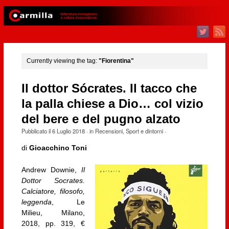
Currently viewing the tag:
"Fiorentina"
Il dottor Sócrates. Il tacco che
la palla chiese a Dio… col vizio
del bere e del pugno alzato
Pubblicato il
6 Luglio 2018
· in
Recensioni
,
Sport e dintorni
·
di
Gioacchino Toni
Andrew Downie,
Il
Dottor Socrates.
Calciatore, filosofo,
leggenda
, Le
Milieu, Milano,
2018, pp. 319, €