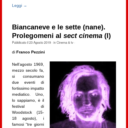
Leggi →
Biancaneve e le sette (nane).
Prolegomeni al
sect cinema
(I)
Pubblicato il
23 Agosto 2019
· in
Cinema & tv
·
di
Franco Pezzini
Nell’agosto 1969,
mezzo secolo fa,
si consumano
due eventi di
fortissimo impatto
mediatico. Uno,
lo sappiamo, è il
festival di
Woodstock (15-
18 agosto), i
famosi “tre giorni