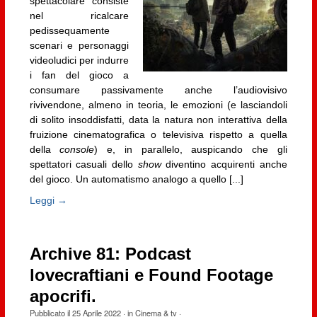
spettacolare consiste
nel ricalcare
pedissequamente
scenari e personaggi
videoludici per indurre
i fan del gioco a
consumare passivamente anche l’audiovisivo
rivivendone, almeno in teoria, le emozioni (e lasciandoli
di solito insoddisfatti, data la natura non interattiva della
fruizione cinematografica o televisiva rispetto a quella
della
console
) e, in parallelo, auspicando che gli
spettatori casuali dello
show
diventino acquirenti anche
del gioco. Un automatismo analogo a quello [...]
Leggi →
Archive 81: Podcast
lovecraftiani e Found Footage
apocrifi.
Pubblicato il
25 Aprile 2022
· in
Cinema & tv
·