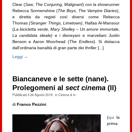
Clear (
Saw
,
The Conjuring
,
Malignant
) con la showrunner
Rebecca Sonnenshine (
The Boys, The Vampire Diaries
),
e diretta da registi così diversi come Rebecca
Thomas
(Stranger Things, Limetown)
, Haifaa Al-Mansour
(
La bicicletta verde, Mary Shelley – Un amore immortale,
La candidata ideale)
e i disneyani e marveliani Justin
Benson e Aaron Moorhead (
The Endless
). Si distacca
dall’ordinaria banalità di gran parte dei thriller [...]
Leggi →
Biancaneve e le sette (nane).
Prolegomeni al
sect cinema
(II)
Pubblicato il
26 Agosto 2019
· in
Cinema & tv
·
di
Franco Pezzini
(
qui
la
prima