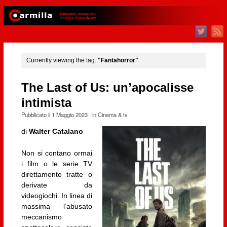
Currently viewing the tag:
"Fantahorror"
The Last of Us: un’apocalisse
intimista
Pubblicato il
1 Maggio 2023
· in
Cinema & tv
·
di
Walter Catalano
Non si contano ormai
i film o le serie TV
direttamente tratte o
derivate da
videogiochi. In linea di
massima l’abusato
meccanismo