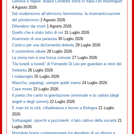
Genova è Napoli: Blaise Cendrars torna in Italia con
Bourlinguer
4 Agosto 2026
Dal modernismo all’attivismo femminista: la risemantizzazione
del primitivismo
2 Agosto 2026
Difendersi dai morti
1 Agosto 2026
Quello che è stato fatto di noi
31 Luglio 2026
Anamnesi di una paranoia
30 Luglio 2026
Cantico per una dis/umanità dolente
29 Luglio 2026
Il sostenitore ideale
28 Luglio 2026
La storia non è una fossa comune
27 Luglio 2026
“Da lunedì a lunedì” di Fernando Di Leo per guardare ai resti dei
Settanta
26 Luglio 2026
I malaveglia
25 Luglio 2026
Wasichu, papalagi, sempre quelli siamo
24 Luglio 2026
Case morte
23 Luglio 2026
Il poeta che cantò la gravitazione universale e la caduta (degli
angeli e degli uomini)
22 Luglio 2026
E man int la zità, cittadinanza e lavoro a Bologna
21 Luglio
2026
Sottopagati, sporchi e puzzolenti: il lato cattivo della società
21
Luglio 2026
Nostalgie horror contemporanee tra desiderio di un altrove e