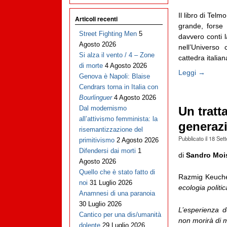
Il libro di Tel
Articoli recenti
grande, forse 
Street Fighting Men
5
davvero conti l
Agosto 2026
nell’Universo 
Si alza il vento / 4 – Zone
cattedra italiana
di morte
4 Agosto 2026
Leggi →
Genova è Napoli: Blaise
Cendrars torna in Italia con
Bourlinguer
4 Agosto 2026
Dal modernismo
Un tratt
all’attivismo femminista: la
generaz
risemantizzazione del
Pubblicato il
18 Set
primitivismo
2 Agosto 2026
Difendersi dai morti
1
di
Sandro Moi
Agosto 2026
Quello che è stato fatto di
Razmig Keuch
noi
31 Luglio 2026
ecologia politic
Anamnesi di una paranoia
30 Luglio 2026
L’esperienza d
Cantico per una dis/umanità
non morirà di 
dolente
29 Luglio 2026