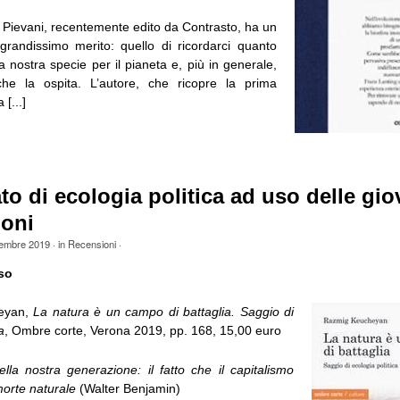
mo Pievani, recentemente edito da Contrasto, ha un
grandissimo merito: quello di ricordarci quanto
a nostra specie per il pianeta e, più in generale,
che la ospita. L’autore, che ricopre la prima
 [...]
ato di ecologia politica ad uso delle gio
ioni
tembre 2019
· in
Recensioni
·
so
eyan,
La natura è un campo di battaglia. Saggio di
a
, Ombre corte, Verona 2019, pp. 168, 15,00 euro
ella nostra generazione: il fatto che il capitalismo
morte naturale
(Walter Benjamin)