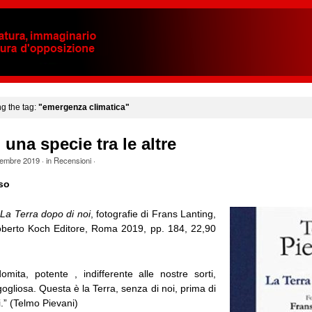
ng the tag:
"emergenza climatica"
 una specie tra le altre
embre 2019
· in
Recensioni
·
so
,
La Terra dopo di noi
, fotografie di Frans Lanting,
berto Koch Editore, Roma 2019, pp. 184, 22,90
domita, potente , indifferente alle nostre sorti,
gliosa. Questa è la Terra, senza di noi, prima di
i.” (Telmo Pievani)