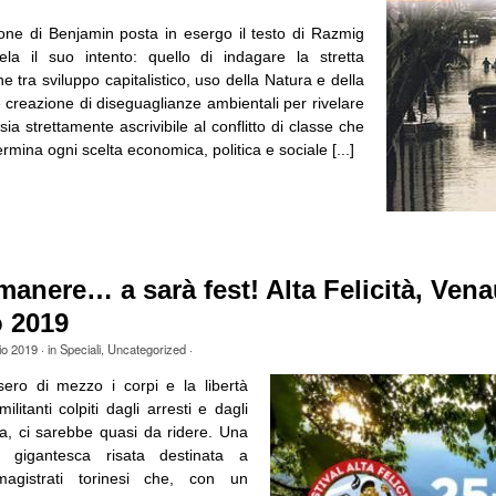
zione di Benjamin posta in esergo il testo di Razmig
la il suo intento: quello di indagare la stretta
e tra sviluppo capitalistico, uso della Natura e della
 creazione di diseguaglianze ambientali per rivelare
sia strettamente ascrivibile al conflitto di classe che
rmina ogni scelta economica, politica e sociale [...]
manere… a sarà fest! Alta Felicità, Vena
o 2019
io 2019
· in
Speciali
,
Uncategorized
·
ero di mezzo i corpi e la libertà
ilitanti colpiti dagli arresti e dagli
ma, ci sarebbe quasi da ridere. Una
, gigantesca risata destinata a
magistrati torinesi che, con un