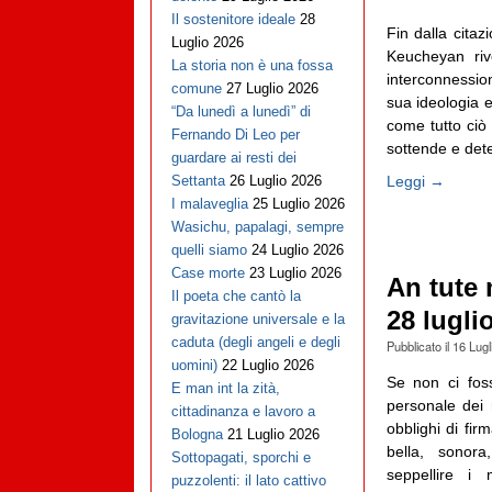
Il sostenitore ideale
28
Fin dalla cita
Luglio 2026
Keucheyan rive
La storia non è una fossa
interconnession
comune
27 Luglio 2026
sua ideologia e
“Da lunedì a lunedì” di
come tutto ciò 
Fernando Di Leo per
sottende e dete
guardare ai resti dei
Leggi →
Settanta
26 Luglio 2026
I malaveglia
25 Luglio 2026
Wasichu, papalagi, sempre
quelli siamo
24 Luglio 2026
Case morte
23 Luglio 2026
An tute 
Il poeta che cantò la
28 lugli
gravitazione universale e la
caduta (degli angeli e degli
Pubblicato il
16 Lugl
uomini)
22 Luglio 2026
Se non ci foss
E man int la zità,
personale dei m
cittadinanza e lavoro a
obblighi di fir
Bologna
21 Luglio 2026
bella, sonora
Sottopagati, sporchi e
seppellire i 
puzzolenti: il lato cattivo