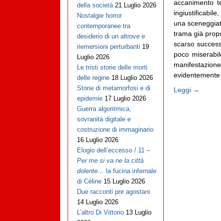
accanimento te
della società
21 Luglio 2026
ingiustificabi
Nostalgie horror
una sceneggiata
contemporanee tra
trama già prop
desiderio di un altrove e
scarso successo
riemersioni perturbanti
19
poco miserabil
Luglio 2026
manifestazi
Le tristi storie delle morti
evidentemente e
delle regine
18 Luglio 2026
Storie di metamorfosi e di
Leggi →
epidemie
17 Luglio 2026
Guerra algoritmica,
sovranità digitale e
costruzione di immaginario
16 Luglio 2026
Elogio dell’eccesso / 11 –
Per me si va ne la città
dolente…
la fucina infernale
di Cèline
15 Luglio 2026
Due racconti pre agostani
14 Luglio 2026
L’altro Di Vittorio
13 Luglio