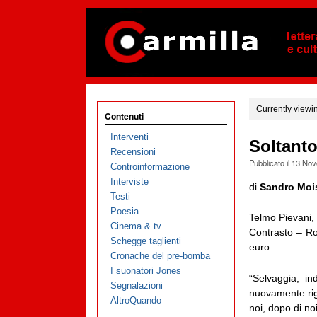
Currently viewi
Contenuti
Interventi
Soltanto
Recensioni
Pubblicato il
13 Nov
Controinformazione
Interviste
di
Sandro Moi
Testi
Poesia
Telmo Pievani
Cinema & tv
Contrasto – Ro
Schegge taglienti
euro
Cronache del pre-bomba
I suonatori Jones
“Selvaggia, in
Segnalazioni
nuovamente rigo
AltroQuando
noi, dopo di no