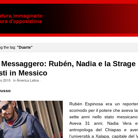
ng the tag:
"Duarte"
l Messaggero: Rubén, Nadia e la Strage 
sti in Messico
to 2015
· in
America Latina
·
russo
Rubén Espinosa era un reporter
scomodo per il potere che aveva lav
sette anni nello stato messicano
Aveva 31 anni. Nadia Vera era 
antropologa del Chiapas e avev
l’università a Xalapa, capitale del