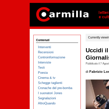
Currently viewi
Contenuti
Interventi
Uccidi i
Recensioni
Giornali
Controinformazione
Interviste
Pubblicato il
7 Agos
Testi
di
Fabrizio Lo
Poesia
Cinema & tv
Schegge taglienti
Cronache del pre-bomba
I suonatori Jones
Segnalazioni
AltroQuando