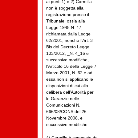
ai punti 1) e 2) Carmilla
non è soggetta alla
registrazione presso il
Tribunale, ossia alla
Legge 1948 N. 47,
richiamata dalla Legge
62/2001, nonché l’Art. 3-
Bis del Decreto Legge
103/2012, _N. 4_16 e
successive modifiche,
l’Articolo 16 della Legge 7
Marzo 2001, N. 62 e ad
essa non si applicano le
disposizioni di cui alla
delibera dell'Autorità per
le Garanzie nelle
Comunicazioni N.
666/08/CONS del 26
Novembre 2008, e
successive modifiche.
4) Carmilla è composta da